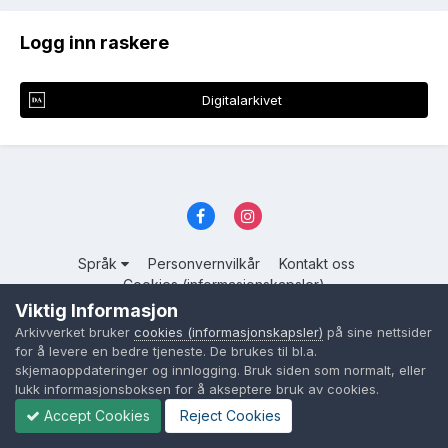
Logg inn raskere
Digitalarkivet
Språk
Personvernvilkår
Kontakt oss
Cookies (informasjonskapsler)
Viktig Informasjon
Powered by Invision Community
Arkivverket bruker
cookies (informasjonskapsler)
på sine nettsider
for å levere en bedre tjeneste. De brukes til bl.a.
skjemaoppdateringer og innlogging. Bruk siden som normalt, eller
lukk informasjonsboksen for å akseptere bruk av cookies.
Accept Cookies
Reject Cookies