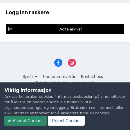
Logg inn raskere
Digitalarkivet
Språk
Personvernvilkår
Kontakt oss
Cookies (informasjonskapsler)
Viktig Informasjon
Powered by Invision Community
Arkivverket bruker
cookies (informasjonskapsler)
på sine nettsider
for å levere en bedre tjeneste. De brukes til bl.a.
skjemaoppdateringer og innlogging. Bruk siden som normalt, eller
lukk informasjonsboksen for å akseptere bruk av cookies.
Accept Cookies
Reject Cookies