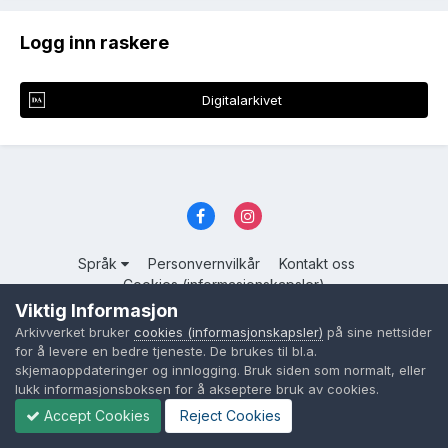
Logg inn raskere
Digitalarkivet
Språk
Personvernvilkår
Kontakt oss
Cookies (informasjonskapsler)
Viktig Informasjon
Powered by Invision Community
Arkivverket bruker
cookies (informasjonskapsler)
på sine nettsider
for å levere en bedre tjeneste. De brukes til bl.a.
skjemaoppdateringer og innlogging. Bruk siden som normalt, eller
lukk informasjonsboksen for å akseptere bruk av cookies.
Accept Cookies
Reject Cookies