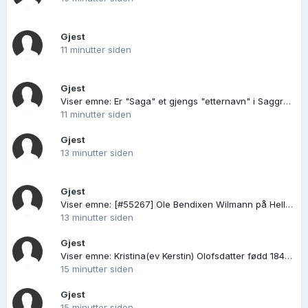
Gjest
11 minutter siden
Gjest
Viser emne: Er "Saga" et gjengs "etternavn" i Saggrenda, Sandsvær (Kongsberg)?
11 minutter siden
Gjest
13 minutter siden
Gjest
Viser emne: [#55267] Ole Bendixen Wilmann på Helle i Vågan og guanofabrikken ved Leirosen ca. 1850
13 minutter siden
Gjest
Viser emne: Kristina(ev Kerstin) Olofsdatter fødd 1843 glissjøberg,sveg
15 minutter siden
Gjest
15 minutter siden