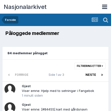
Nasjonalarkivet
Forside
Påloggede medlemmer
84 medlemmer pålogget
FILTRERING ETTER
FORRIGE
Side 1 av 3
NESTE
Gjest
Viser emne: Hjelp med to setningar i Fangebok
1 minutt siden
Gjest
Viser emne: [#84455] kart med gårdsnavn