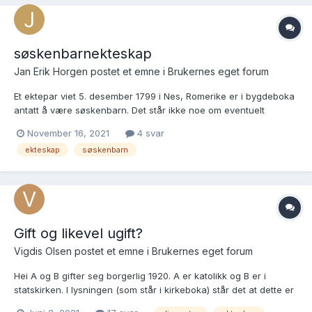
er Hans Jørgensen A...
søskenbarnekteskap
Jan Erik Horgen postet et emne i
Brukernes eget forum
Et ektepar viet 5. desember 1799 i Nes, Romerike er i bygdeboka
antatt å være søskenbarn. Det står ikke noe om eventuelt
slektskapsforhold i kirkeboka. Ville eventuelt
November 16, 2021
4 svar
søskenbarnekteskap blitt anmerket i kirkeboka i desember 1799,
ekteskap
søskenbarn
som var i kirkeåret 1800, da det vel skjedde ei lovendring mht
søsken...
Gift og likevel ugift?
Vigdis Olsen postet et emne i
Brukernes eget forum
Hei A og B gifter seg borgerlig 1920. A er katolikk og B er i
statskirken. I lysningen (som står i kirkeboka) står det at dette er
A's andre ekteskap og B's første. Jeg har lett meg "grønn" etter