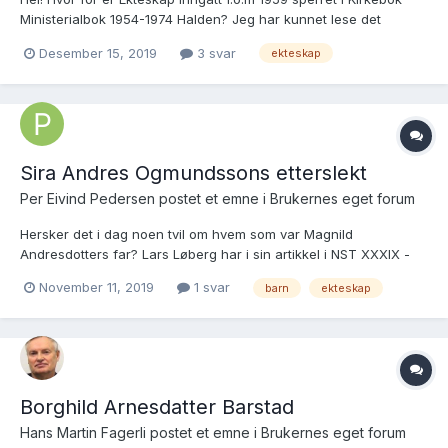
Ministerialbok 1954-1974 Halden? Jeg har kunnet lese det
tidligere, og det står da vitterlig at Viede har ingen begrensinger.
Desember 15, 2019
3 svar
ekteskap
Hilsen Aase J. Larsen Medl.nr. 22157
Sira Andres Ogmundssons etterslekt
Per Eivind Pedersen postet et emne i
Brukernes eget forum
Hersker det i dag noen tvil om hvem som var Magnild
Andresdotters far? Lars Løberg har i sin artikkel i NST XXXIX -
hefte 1 kommentert Johan Garders artikkel i NST XIV hefte 2 side
November 11, 2019
1 svar
barn
ekteskap
141 - 161. Utdrag Lars Løbergs kommentarer side 10:
.........."Totenpresten har en datter, Gyri...
Borghild Arnesdatter Barstad
Hans Martin Fagerli postet et emne i
Brukernes eget forum