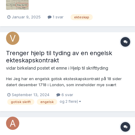
Januar 9, 2025
1 svar
ekteskap
Trenger hjelp til tyding av en engelsk
ekteskapskontrakt
vidar birkeland postet et emne i
Hjelp til skrifttyding
Hei Jeg har en engelsk gotisk eksteskapskontrakt på 18 sider
datert desember 1718 i London, som inneholder mye svært
interessant info og en god del irrelevant info. Det jeg først og
September 13, 2024
6 svar
fremst er opptatt av er info om ektemannens barn fra første
og 2 flere)
gotisk skrift
engelsk
ekteskap som får fordelt sin andel av farsarven og a...