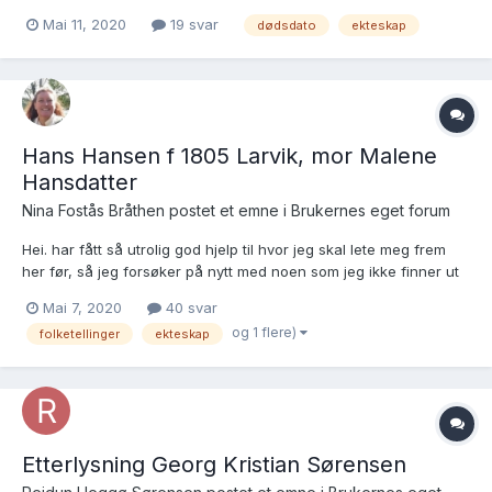
Olaus Malm. Ved sønnen Inges død i i 1905, begravet i
Mai 11, 2020
19 svar
dødsdato
ekteskap
Stavanger, står hun oppført i kirkeboka som hustru, betyr det at
hun fortsatt var i live ? Knut Malm inngår nytt e...
Hans Hansen f 1805 Larvik, mor Malene
Hansdatter
Nina Fostås Bråthen postet et emne i
Brukernes eget forum
Hei. har fått så utrolig god hjelp til hvor jeg skal lete meg frem
her før, så jeg forsøker på nytt med noen som jeg ikke finner ut
av. Marlene Handatter og Hans Ellefsen, fødte en sønn i oktober
Mai 7, 2020
40 svar
1805, som ble døpt i Larvik 1 nov. Fikk super hjelp til å tolke det
og 1 flere)
folketellinger
ekteskap
som står der. http...
Etterlysning Georg Kristian Sørensen