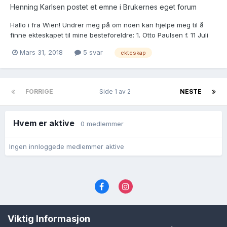
Henning Karlsen postet et emne i
Brukernes eget forum
Hallo i fra Wien! Undrer meg på om noen kan hjelpe meg til å
finne ekteskapet til mine besteforeldre: 1. Otto Paulsen f. 11 Juli
1893 i Skien av foreldre Oscar Paulsen fra Skien f. 1861 og Karen
Mars 31, 2018
5 svar
ekteskap
Petersdatter fra Gjerpen av reisende slekt som datter av
omstreifer Peter Olaus Andersen og Bir...
FORRIGE
Side 1 av 2
NESTE
Hvem er aktive
0 medlemmer
Ingen innloggede medlemmer aktive
Språk
Personvernvilkår
Kontakt oss
Viktig Informasjon
Cookies (informasjonskapsler)