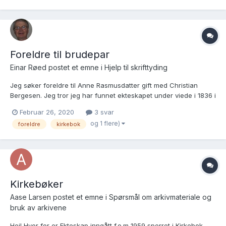
Foreldre til brudepar
Einar Røed postet et emne i
Hjelp til skrifttyding
Jeg søker foreldre til Anne Rasmusdatter gift med Christian
Bergesen. Jeg tror jeg har funnet ekteskapet under viede i 1836 i
kirkeboken for Eid Sokneprestembete: Ref.: Brukslenke for
Februar 26, 2020
3 svar
sidevisning, https://www.digitalarkivet.no/kb20070503630608 se
og 1 flere)
foreldre
kirkebok
under vielse nr 16, 12. november. Jeg...
Kirkebøker
Aase Larsen postet et emne i
Spørsmål om arkivmateriale og
bruk av arkivene
Hei! Hvor for er Ekteskap inngått f.o.m 1959 sperret i Kirkebok