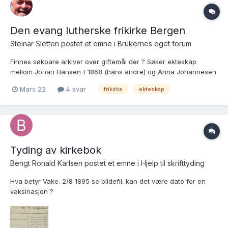
Den evang lutherske frikirke Bergen
Steinar Sletten postet et emne i
Brukernes eget forum
Finnes søkbare arkiver over giftemål der ? Søker ekteskap
mellom Johan Hansen f 1868 (hans andre) og Anna Johannesen
f 1877 (hennes første) i perioden 1903-1906 (Første kone Elen
Mars 22
4 svar
frikirke
ekteskap
død 13.04.1903) 5 barn i dette ekteskap. Ser Johan og Anna fikk
to barn....
Tyding av kirkebok
Bengt Ronald Karlsen postet et emne i
Hjelp til skrifttyding
Hva betyr Vake. 2/8 1895 se bildefil. kan det være dato for en
vaksinasjon ?