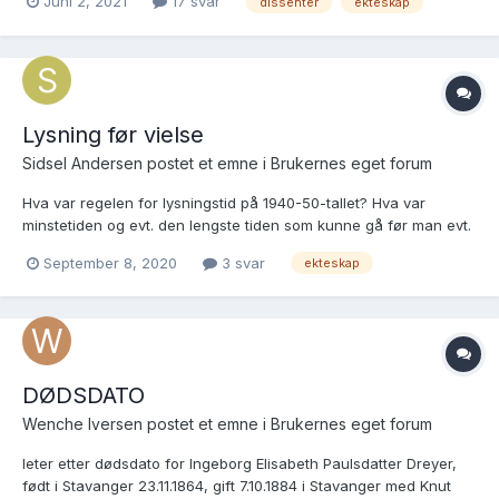
Juni 2, 2021
17 svar
dissenter
ekteskap
A's første ekteskap, men begynner lure på en teori om at A og B
ca 7 - 8 år tidligere g...
Lysning før vielse
Sidsel Andersen postet et emne i
Brukernes eget forum
Hva var regelen for lysningstid på 1940-50-tallet? Hva var
minstetiden og evt. den lengste tiden som kunne gå før man evt.
måtte ha ny lysning? Når det er annonsert lysning i en avis,
September 8, 2020
3 svar
ekteskap
gjelder det da kirkelige og borgelige vigsler under ett?
DØDSDATO
Wenche Iversen postet et emne i
Brukernes eget forum
leter etter dødsdato for Ingeborg Elisabeth Paulsdatter Dreyer,
født i Stavanger 23.11.1864, gift 7.10.1884 i Stavanger med Knut