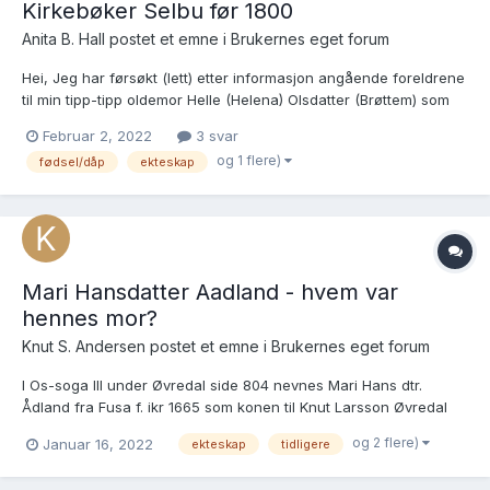
Kirkebøker Selbu før 1800
Anita B. Hall postet et emne i
Brukernes eget forum
Hei, Jeg har førsøkt (lett) etter informasjon angående foreldrene
til min tipp-tipp oldemor Helle (Helena) Olsdatter (Brøttem) som
jeg finner skal være født i Selbu 1794/95. (Ref informasjon fra
Februar 2, 2022
3 svar
ekteskapsinngåelse i 1826) Iht informasjon på "MyHeritage" skal
og 1 flere)
fødsel/dåp
ekteskap
hennes foreld...
Mari Hansdatter Aadland - hvem var
hennes mor?
Knut S. Andersen postet et emne i
Brukernes eget forum
I Os-soga III under Øvredal side 804 nevnes Mari Hans dtr.
Ådland fra Fusa f. ikr 1665 som konen til Knut Larsson Øvredal
på Øvredal bruk 2. I Soga for Fusa ... band 2
og 2 flere)
Januar 16, 2022
ekteskap
tidligere
https://www.nb.no/items/638162baaef7043997323b9710d633f8?
page=235&searchText=fusa bygdebok under Ådland side 235