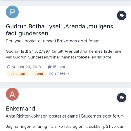
Gudrun Botha Lysell ,Arendal,muligens
født gundersen
Per lysell postet et emne i
Brukernes eget forum
Gudrun født 24 ,02,1897 (antatt Arendal ,tror hennes føde navn
var Gudrun Gundersen,finner navnet i folketellen 1910 for
Arendal kommune) død 1, 4 1967 var min far stemor , var gift
August 23, 2018
15 svar
med min bestefar charles Lysell født 31 3 1893 død 10 5 1946 .
og 2 flere)
ekteskap
sønn
(han var bl los iArendal) vi har blitt opplyst...
Enkemand
Anita Richter-Johnsen postet et emne i
Brukernes eget forum
Jeg har ingen erfaring fra slike fora og er litt usikker på hvordan