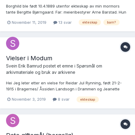
Borghild ble født 10.4.1889 utenfor ekteskap av min mormors
tante Bergitte Bjørngaard. Far: meieribestyrer Arne Barstad. Hun
ble min mormors barndomsvenninne på Østre Bjørngård i Hegra,
November 11, 2019
13 svar
ekteskap
barn?
Stjørdal. Navn ved folketelling 1891: Borghild Arnesdatter Barstad,
ved konfirmasjon 9.10.1904: Borghild Arnesdat...
Vielser i Modum
Svein Erik Bamrud postet et emne i
Spørsmål om
arkivmateriale og bruk av arkivene
Hei Jeg leter etter en vielse for Reidar Jul Rynning, født 21-2-
1915 i Bragernes/ Åssiden Landsogn i Drammen og Jeanette
Svendsrud, født 16-5-1920 i Snarum Kirke i Modum. Jeg antar at
November 3, 2019
8 svar
ekteskap
de har giftet seg i Modum, og iflg. en annonse om sølvbryllupp
skal datoen være 11 nov. 1942....