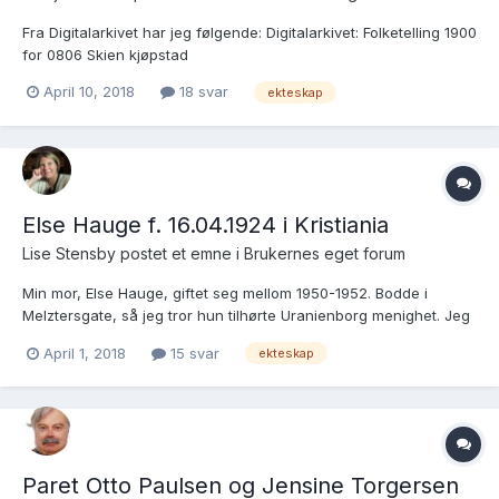
Fra Digitalarkivet har jeg følgende: Digitalarkivet: Folketelling 1900
for 0806 Skien kjøpstad
https://digitalarkivet.no/census/person/pf01037159004261
April 10, 2018
18 svar
ekteskap
Folketelling 1910 for 0806 Skien kjøpstad
https://digitalarkivet.no/census/person/pf01036515004617 Kari
Larsen skrev tilbake...
Else Hauge f. 16.04.1924 i Kristiania
Lise Stensby postet et emne i
Brukernes eget forum
Min mor, Else Hauge, giftet seg mellom 1950-1952. Bodde i
Melztersgate, så jeg tror hun tilhørte Uranienborg menighet. Jeg
finner ingen skanna kirkebøker fra denne perioden. Er ikke helt
April 1, 2018
15 svar
ekteskap
sikker på om hun giftet seg i kirken, heller. Er det noen som vet
om jeg kan lete andre steder?...
Paret Otto Paulsen og Jensine Torgersen