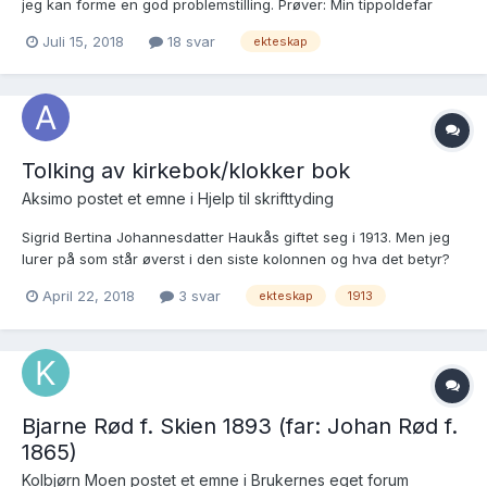
jeg kan forme en god problemstilling. Prøver: Min tippoldefar
Lars Olsen Farkvam (ulikeskrivemåter: Farquam, Farquamm,
Juli 15, 2018
18 svar
ekteskap
Farqvam, Farqvamm) f. Lars Olsen Skarsgaard (4. april, 1817 i Ål,
Hallingdal) giftet seg i Hen kirke...
Tolking av kirkebok/klokker bok
Aksimo postet et emne i
Hjelp til skrifttyding
Sigrid Bertina Johannesdatter Haukås giftet seg i 1913. Men jeg
lurer på som står øverst i den siste kolonnen og hva det betyr?
Jeg tror det står oppført "Ikke beslagtede" som utfyllelse/svar på
April 22, 2018
3 svar
ekteskap
1913
Sigrid Bertina Johannesdatter Haukås og Magne Haukås
ekteskap, og hva betyr i så fall det?...
Bjarne Rød f. Skien 1893 (far: Johan Rød f.
1865)
Kolbjørn Moen postet et emne i
Brukernes eget forum