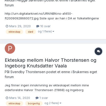
Reidun Heggø Sørensen postet et emne i
Brukernes eget
forum
http://urn.digitalarkivet.no/URN:NBN:no-a1450-
ft20090928660072.jpg Siste spor av han i DA er folketellingene
1900 og 1910. Imidlertid har vi flere anløp i USA under 2.
Mars 29, 2020
10 svar
verdenskrig. (Familysearch). Det har imidlertid ikke lykkes å finne
og 1 flere)
ekteskap
død
ut om han var gift, hvor ble han av etter krigen?, når døde...
Ekteskap mellom Halvor Thorstensen og
Ingeborg Knutsdatter Vaala
Pål Svendby Thorstensen postet et emne i
Brukernes eget
forum
Jeg finner ingen innskrivning av ekteskapet mellom mine
oldeforeldre Halvor Thorstensen (f.1868) og Ingeborg
Knutsdatter Vaala (f. 1869) i kirkebøkene i Skien. (Begge er født i
Mars 14, 2020
1 svar
Sauherad, men ingen vielse er å finne der heller) angivelig skulle
og 2 flere)
ekteskap
borgerlig
ekteskapet blitt inngått i 1891. Det står unde...