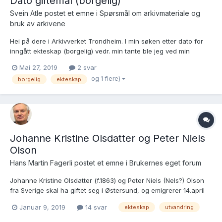
Dato giftemål (borgelig)
Svein Atle postet et emne i
Spørsmål om arkivmateriale og
bruk av arkivene
Hei på dere i Arkivverket Trondheim. I min søken etter dato for
inngått ekteskap (borgelig) vedr. min tante ble jeg ved min
henvendelse (oppmøte) hos Tingretten (Sorenskriveren) i Bodø
Mai 27, 2019
2 svar
fortalt at alle slike opplysninger forut for 1975 var sendt til dere.
og 1 flere)
borgelig
ekteskap
Likeledes var det ved henvendelse til Fo...
Johanne Kristine Olsdatter og Peter Niels
Olson
Hans Martin Fagerli postet et emne i
Brukernes eget forum
Johanne Kristine Olsdatter (f.1863) og Peter Niels (Nels?) Olson
fra Sverige skal ha giftet seg i Østersund, og emigrerer 14.april
1891 fra Trondheim (denne datoen fant jeg for flere år siden,
Januar 9, 2019
14 svar
ekteskap
utvandring
men i dag kan jeg ikke finne denne utreisen av en eller annen
grunn. Reisemålet er Pennsylvania. Jeg har ka...