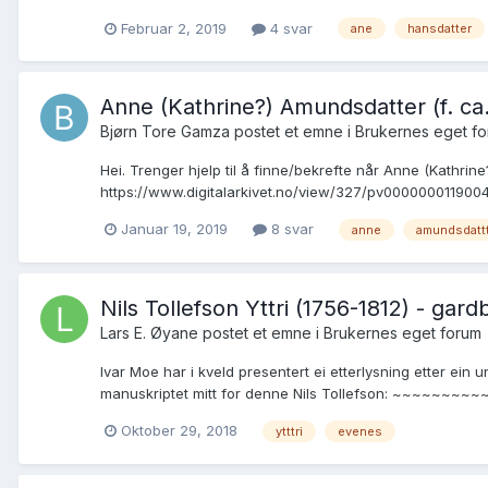
Februar 2, 2019
4 svar
ane
hansdatter
Anne (Kathrine?) Amundsdatter (f. ca.
Bjørn Tore Gamza postet et emne i
Brukernes eget f
Hei. Trenger hjelp til å finne/bekrefte når Anne (Kathri
https://www.digitalarkivet.no/view/327/pv0000000119004
Januar 19, 2019
8 svar
anne
amundsdatt
Nils Tollefson Yttri (1756-1812) - gar
Lars E. Øyane postet et emne i
Brukernes eget forum
Ivar Moe har i kveld presentert ei etterlysning etter ein 
manuskriptet mitt for denne Nils Tollefson: ~~~~~~~~~
Oktober 29, 2018
ytttri
evenes