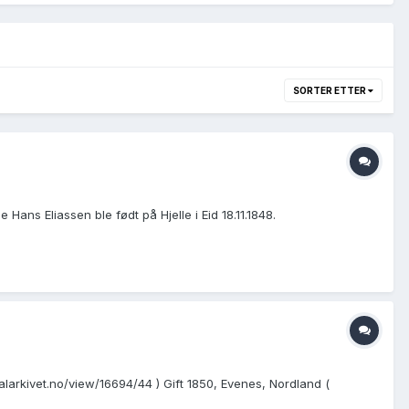
SORTER ETTER
ans Eliassen ble født på Hjelle i Eid 18.11.1848.
alarkivet.no/view/16694/44 ) Gift 1850, Evenes, Nordland (