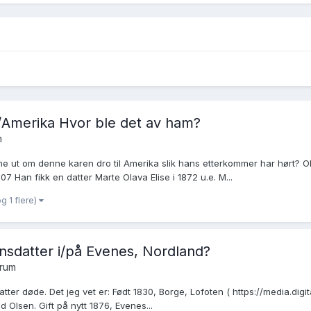
s/Amerika Hvor ble det av ham?
m
 ut om denne karen dro til Amerika slik hans etterkommer har hørt? Ole H
Han fikk en datter Marte Olava Elise i 1872 u.e. M...
g 1 flere)
datter i/på Evenes, Nordland?
orum
er døde. Det jeg vet er: Født 1830, Borge, Lofoten ( https://media.digit
 Olsen. Gift på nytt 1876, Evenes...