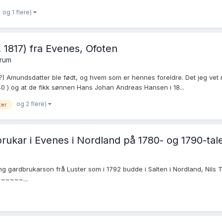
og 1 flere)
 1817) fra Evenes, Ofoten
orum
ne?) Amundsdatter ble født, og hvem som er hennes foreldre. Det jeg vet
0 ) og at de fikk sønnen Hans Johan Andreas Hansen i 18...
og 2 flere)
ter
dbrukar i Evenes i Nordland på 1780- og 1790-tal
ung gardbrukarson frå Luster som i 1792 budde i Salten i Nordland, Nils Tol
~~~~~~...