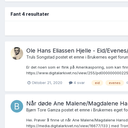
Fant 4 resultater
Ole Hans Eliassen Hjelle - Eid/Evene
Truls Songstad postet et emne i
Brukernes eget foru
Er det noen som er flink på Amerikasporing, som kan finne
https://www.digitalarkivet.no/view/255/pd00000000022507 
o
Oktober 21, 2020
4 svar
eid
evenes
Når døde Ane Malene/Magdalene Hans
Bjørn Tore Gamza postet et emne i
Brukernes eget f
Hei. Prøver å finne ut når Ane Malene/Magdalene Hansdatt
https://media.digitalarkivet.no/view/16677/133 ) med Trond