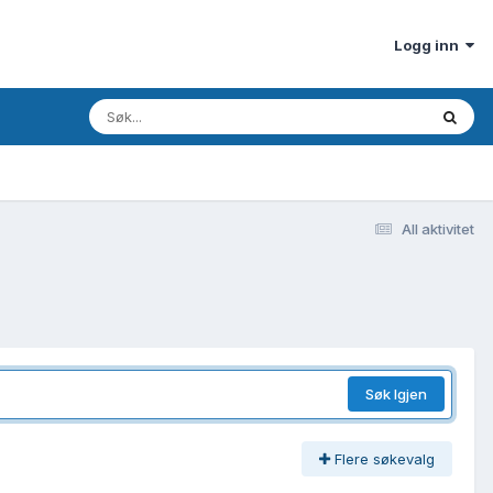
Logg inn
All aktivitet
Søk Igjen
Flere søkevalg