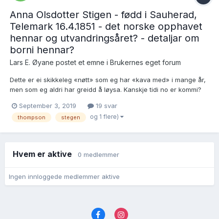
Anna Olsdotter Stigen - fødd i Sauherad,
Telemark 16.4.1851 - det norske opphavet
hennar og utvandringsåret? - detaljar om
borni hennar?
Lars E. Øyane postet et emne i
Brukernes eget forum
Dette er ei skikkeleg «nøtt» som eg har «kava med» i mange år,
men som eg aldri har greidd å løysa. Kanskje tidi no er kommi?
NBNB: I innlegg #7 kjem delar av løysingi på denne gåta - difor
September 3, 2019
19 svar
har eg endra på emnetitelen! Johannes Christenson Hærum,
og 1 flere)
thompson
stegen
fødd i Luster 5.9.1845, utva...
Hvem er aktive
0 medlemmer
Ingen innloggede medlemmer aktive