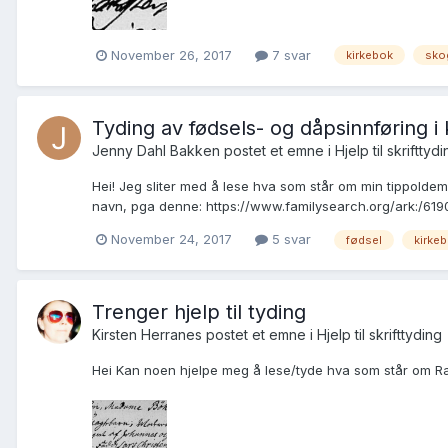
November 26, 2017
7 svar
kirkebok
sko
Tyding av fødsels- og dåpsinnføring i
Jenny Dahl Bakken postet et emne i
Hjelp til skrifttyd
Hei! Jeg sliter med å lese hva som står om min tippoldemo
navn, pga denne: https://www.familysearch.org/ark:/6190
November 24, 2017
5 svar
fødsel
kirke
Trenger hjelp til tyding
Kirsten Herranes postet et emne i
Hjelp til skrifttyding
Hei Kan noen hjelpe meg å lese/tyde hva som står om Ragn