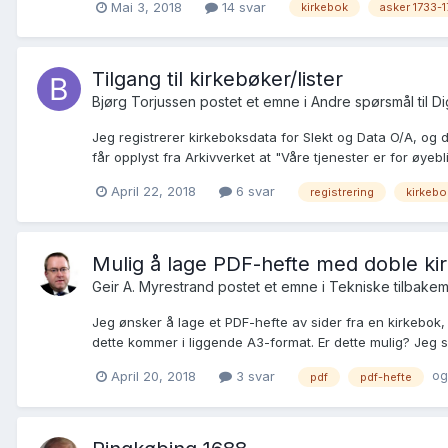
Mai 3, 2018
14 svar
kirkebok
asker 1733-
Tilgang til kirkebøker/lister
Bjørg Torjussen postet et emne i
Andre spørsmål til Di
Jeg registrerer kirkeboksdata for Slekt og Data O/A, og d
får opplyst fra Arkivverket at "Våre tjenester er for øyeb
April 22, 2018
6 svar
registrering
kirkebo
Mulig å lage PDF-hefte med doble kir
Geir A. Myrestrand postet et emne i
Tekniske tilbakem
Jeg ønsker å lage et PDF-hefte av sider fra en kirkebok, 
dette kommer i liggende A3-format. Er dette mulig? Jeg s
og
April 20, 2018
3 svar
pdf
pdf-hefte