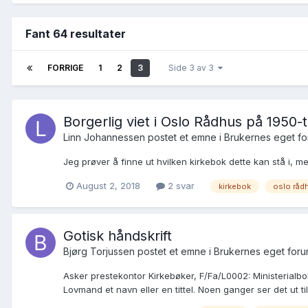
Fant 64 resultater
FORRIGE
1
2
3
Side 3 av 3
Borgerlig viet i Oslo Rådhus på 1950-t
Linn Johannessen postet et emne i
Brukernes eget f
Jeg prøver å finne ut hvilken kirkebok dette kan stå i, 
August 2, 2018
2 svar
kirkebok
oslo råd
Gotisk håndskrift
Bjørg Torjussen postet et emne i
Brukernes eget for
Asker prestekontor Kirkebøker, F/Fa/L0002: Ministerialbok
Lovmand et navn eller en tittel. Noen ganger ser det ut til