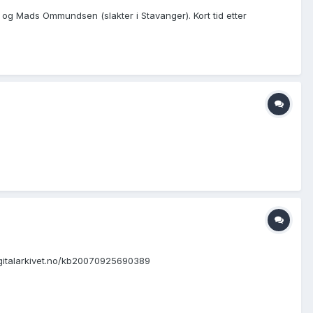
 og Mads Ommundsen (slakter i Stavanger). Kort tid etter
.digitalarkivet.no/kb20070925690389