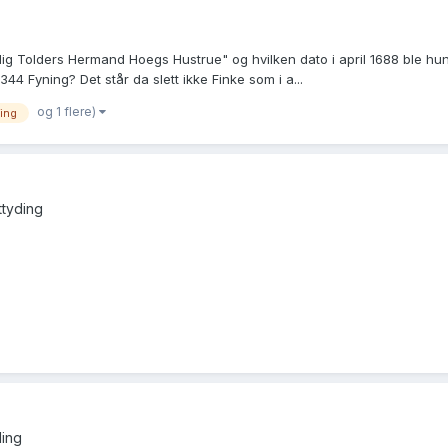
lig Tolders Hermand Hoegs Hustrue" og hvilken dato i april 1688 ble hu
 Fyning? Det står da slett ikke Finke som i a...
og 1 flere)
ing
fttyding
ding