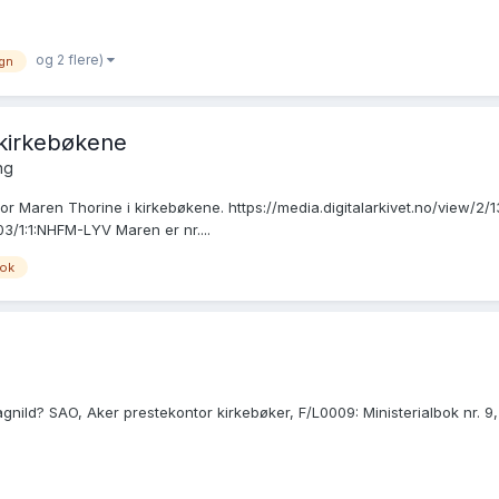
og 2 flere)
gn
 kirkebøkene
ing
r Maren Thorine i kirkebøkene. https://media.digitalarkivet.no/view/2/1
3/1:1:NHFM-LYV Maren er nr....
bok
ild? SAO, Aker prestekontor kirkebøker, F/L0009: Ministerialbok nr. 9, 