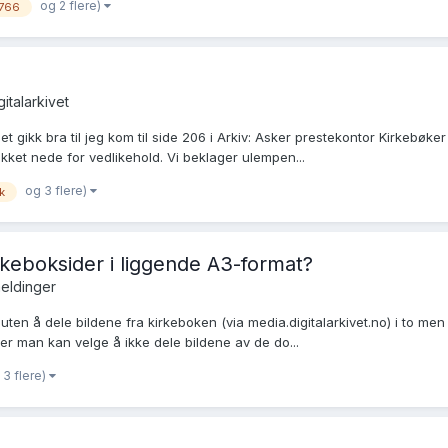
og 2 flere)
1766
gitalarkivet
et gikk bra til jeg kom til side 206 i Arkiv: Asker prestekontor Kirkebø
likket nede for vedlikehold. Vi beklager ulempen...
og 3 flere)
k
keboksider i liggende A3-format?
eldinger
uten å dele bildene fra kirkeboken (via media.digitalarkivet.no) i to men
er man kan velge å ikke dele bildene av de do...
 3 flere)