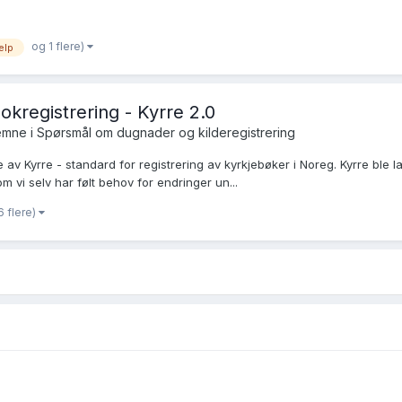
og 1 flere)
elp
okregistrering - Kyrre 2.0
emne i
Spørsmål om dugnader og kilderegistrering
 av Kyrre - standard for registrering av kyrkjebøker i Noreg. Kyrre ble l
m vi selv har følt behov for endringer un...
6 flere)