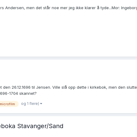
rs Andersen, men det står noe mer jeg ikke klarer å tyde...Mor: Ingebo
iet den 26.12.1696 til Jensen. Ville slå opp dette i kirkebok, men den slu
 1696-1704 skannet?
og 1 flere)
microfilm
keboka Stavanger/Sand