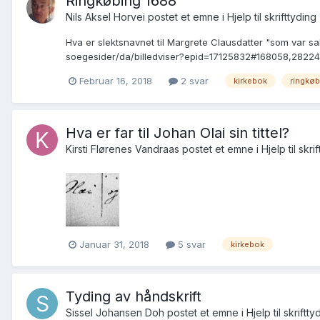
Ringkøbing 1688
Nils Aksel Horvei postet et emne i
Hjelp til skrifttyding
Hva er slektsnavnet til Margrete Clausdatter "som var sa
soegesider/da/billedviser?epid=17125832#168058,28224344
Februar 16, 2018
2 svar
kirkebok
ringkøb
Hva er far til Johan Olai sin tittel?
Kirsti Flørenes Vandraas postet et emne i
Hjelp til skri
Januar 31, 2018
5 svar
kirkebok
Tyding av håndskrift
Sissel Johansen Doh postet et emne i
Hjelp til skriftty