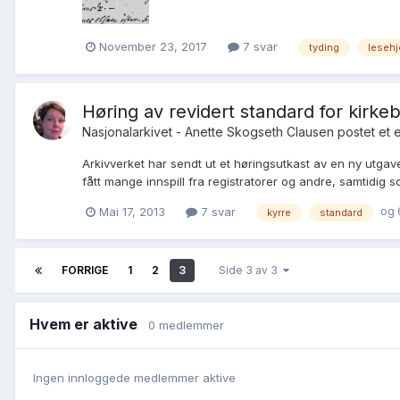
November 23, 2017
7 svar
tyding
lesehj
Høring av revidert standard for kirkeb
Nasjonalarkivet - Anette Skogseth Clausen postet et 
Arkivverket har sendt ut et høringsutkast av en ny utgave
fått mange innspill fra registratorer og andre, samtidig so
og 
Mai 17, 2013
7 svar
kyrre
standard
FORRIGE
1
2
3
Side 3 av 3
Hvem er aktive
0 medlemmer
Ingen innloggede medlemmer aktive