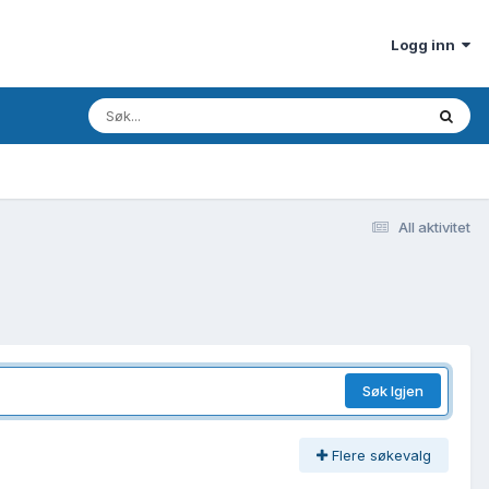
Logg inn
All aktivitet
Søk Igjen
Flere søkevalg