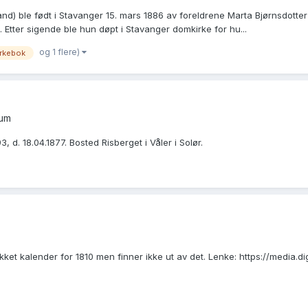
d) ble født i Stavanger 15. mars 1886 av foreldrene Marta Bjørnsdotter
re. Etter sigende ble hun døpt i Stavanger domkirke for hu...
og 1 flere)
irkebok
rum
 d. 18.04.1877. Bosted Risberget i Våler i Solør.
jekket kalender for 1810 men finner ikke ut av det. Lenke: https://media