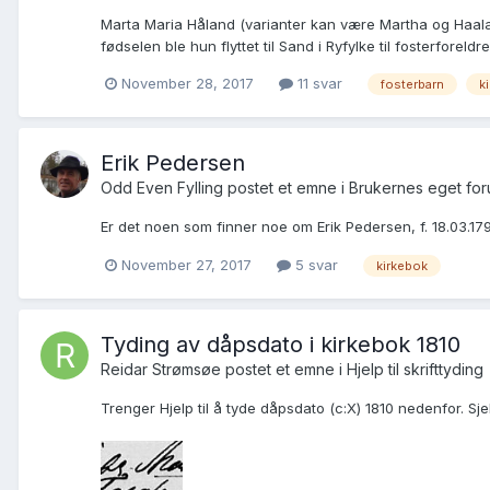
Marta Maria Håland (varianter kan være Martha og Haalan
fødselen ble hun flyttet til Sand i Ryfylke til fosterforeld
November 28, 2017
11 svar
fosterbarn
k
Erik Pedersen
Odd Even Fylling postet et emne i
Brukernes eget fo
Er det noen som finner noe om Erik Pedersen, f. 18.03.1793,
November 27, 2017
5 svar
kirkebok
Tyding av dåpsdato i kirkebok 1810
Reidar Strømsøe postet et emne i
Hjelp til skrifttyding
Trenger Hjelp til å tyde dåpsdato (c:X) 1810 nedenfor. S