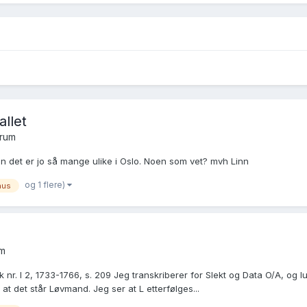
allet
orum
men det er jo så mange ulike i Oslo. Noen som vet? mvh Linn
og 1 flere)
hus
um
 nr. I 2, 1733-1766, s. 209 Jeg transkriberer for Slekt og Data O/A, og 
 at det står Løvmand. Jeg ser at L etterfølges...