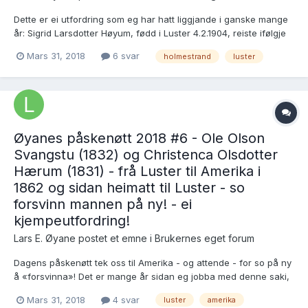
Dette er ei utfordring som eg har hatt liggjande i ganske mange
år: Sigrid Larsdotter Høyum, fødd i Luster 4.2.1904, reiste ifølgje
slekti i ung alder til Vestfold for å tena, og ho gifte seg der med
Mars 31, 2018
6 svar
holmestrand
luster
ein Sigurd Hansen, men ifølgje slekti døydde ho i Holmestrand alt
7.11.1928. Dei skal h...
Øyanes påskenøtt 2018 #6 - Ole Olson
Svangstu (1832) og Christenca Olsdotter
Hærum (1831) - frå Luster til Amerika i
1862 og sidan heimatt til Luster - so
forsvinn mannen på ny! - ei
kjempeutfordring!
Lars E. Øyane postet et emne i
Brukernes eget forum
Dagens påskenøtt tek oss til Amerika - og attende - for so på ny
å «forsvinna»! Det er mange år sidan eg jobba med denne saki,
og eg greidde aldri å komma «til botn». Kanskje tidi no er komi?
Mars 31, 2018
4 svar
luster
amerika
Eg saksar frå manuskriptet mitt, husmannsplassen Skogane