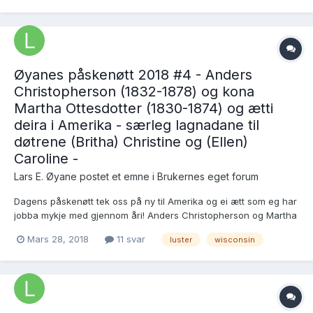
under garden Høyeim i Lust...
Øyanes påskenøtt 2018 #4 - Anders
Christopherson (1832-1878) og kona
Martha Ottesdotter (1830-1874) og ætti
deira i Amerika - særleg lagnadane til
døtrene (Britha) Christine og (Ellen)
Caroline -
Lars E. Øyane postet et emne i
Brukernes eget forum
Dagens påskenøtt tek oss på ny til Amerika og ei ætt som eg har
jobba mykje med gjennom åri! Anders Christopherson og Martha
Ottesdotter utvandra frå Luster i 1862, og medan Martha døydde
Mars 28, 2018
11 svar
luster
wisconsin
etter barselseng i 1874, levde ikkje Anders lenger enn til 1878, og
då var eldste dotteri berre 23 å...