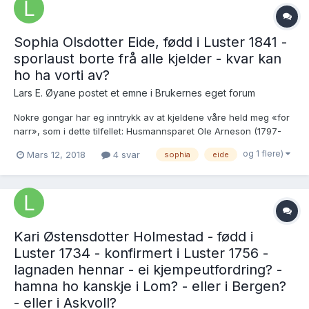
Sophia Olsdotter Eide, fødd i Luster 1841 -
sporlaust borte frå alle kjelder - kvar kan
ho ha vorti av?
Lars E. Øyane postet et emne i
Brukernes eget forum
Nokre gongar har eg inntrykk av at kjeldene våre held meg «for
narr», som i dette tilfellet: Husmannsparet Ole Arneson (1797-
1880) og kona Anna Nilsdotter (1796-1873) på plassen
og 1 flere)
Mars 12, 2018
4 svar
sophia
eide
Eidsbakken under Eide i Luster fekk fire born i lag. Yngste dotteri
Sophia var fødd 23.9.1841 då mor hennar v...
Kari Østensdotter Holmestad - fødd i
Luster 1734 - konfirmert i Luster 1756 -
lagnaden hennar - ei kjempeutfordring? -
hamna ho kanskje i Lom? - eller i Bergen?
- eller i Askvoll?