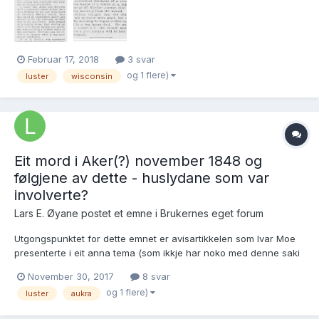
til USA i 1881 med Sleepy Eye, Minnesota som reisem...
Februar 17, 2018
3 svar
og 1 flere)
luster
wisconsin
Eit mord i Aker(?) november 1848 og
følgjene av dette - huslydane som var
involverte?
Lars E. Øyane postet et emne i
Brukernes eget forum
Utgongspunktet for dette emnet er avisartikkelen som Ivar Moe
presenterte i eit anna tema (som ikkje har noko med denne saki
å gjera): Saki har å gjera med to arbeidskameratar frå Luster,
November 30, 2017
8 svar
som er delar av dei to huslydane som følgjer her:
og 1 flere)
luster
aukra
~~~~~~~~~~~~~~...