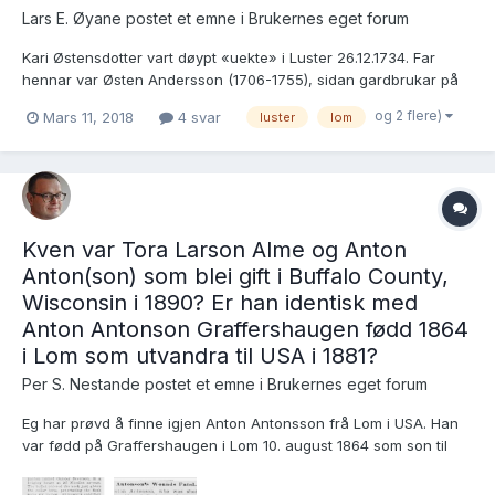
Lars E. Øyane postet et emne i
Brukernes eget forum
Kari Østensdotter vart døypt «uekte» i Luster 26.12.1734. Far
hennar var Østen Andersson (1706-1755), sidan gardbrukar på
Holmestad i Luster, medan mori Anna Pedersdotter (Sage) (1716-
og 2 flere)
Mars 11, 2018
4 svar
luster
lom
1782) sidan gifte seg med husmann Sølfest Ingebrigtson (1716-
1763) og busette seg på plassen «ved Sjøen» under Eide...
Kven var Tora Larson Alme og Anton
Anton(son) som blei gift i Buffalo County,
Wisconsin i 1890? Er han identisk med
Anton Antonson Graffershaugen fødd 1864
i Lom som utvandra til USA i 1881?
Per S. Nestande postet et emne i
Brukernes eget forum
Eg har prøvd å finne igjen Anton Antonsson frå Lom i USA. Han
var fødd på Graffershaugen i Lom 10. august 1864 som son til
Anton Larson og Eli Arnesdotter. Her er dåpen:
https://media.digitalarkivet.no/kb10040808201040 Han utvandra