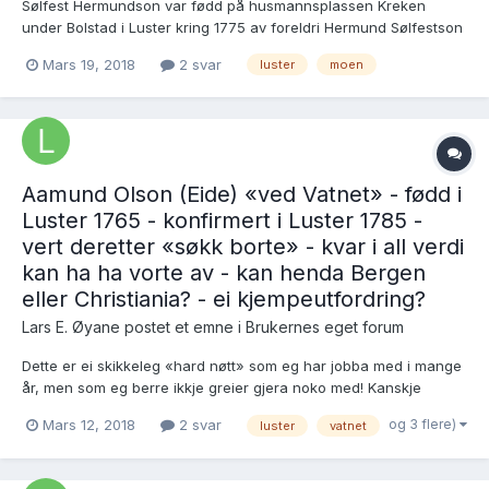
Sølfest Hermundson var fødd på husmannsplassen Kreken
under Bolstad i Luster kring 1775 av foreldri Hermund Sølfestson
(1730-1785) og kona Anna Jacobsdotter (1741-1814). Han vart
Mars 19, 2018
2 svar
luster
moen
konfirmert i 1791:
https://www.digitalarkivet.no/view/279/pk00000000458194
Sølfest gifte seg i Luster 8.6.18...
Aamund Olson (Eide) «ved Vatnet» - fødd i
Luster 1765 - konfirmert i Luster 1785 -
vert deretter «søkk borte» - kvar i all verdi
kan ha ha vorte av - kan henda Bergen
eller Christiania? - ei kjempeutfordring?
Lars E. Øyane postet et emne i
Brukernes eget forum
Dette er ei skikkeleg «hard nøtt» som eg har jobba med i mange
år, men som eg berre ikkje greier gjera noko med! Kanskje
nokon har tanker kring denne personen? Ole Erikson (Bolstad)
og 3 flere)
Mars 12, 2018
2 svar
luster
vatnet
(1720-1771) og kona Mari Andersdotter (1725-1806), båe av
«bondestand», slo seg ned som husman...