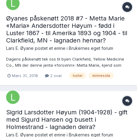
Øyanes påskenøtt 2018 #7 - Metta Marie
«Maria» Andersdotter Høyum - fødd i
Luster 1867 - til Amerika 1893 og 1904 - til
Clarkfield, MN - lagnaden hennar?
Lars E. Øyane postet et emne i
Brukernes eget forum
Dagens påskenøtt tek oss til byen Clarkfield, Yellow Medicine
Co., MN der denne jenta «forsvinn»: Metta Marie, kjend som
Maria Andersdotter Høyum var fødd i Luster 18.11.1867 som dotter
Mars 31, 2018
2 svar
luster
minnesota
av Anders Christopherson og kona Cathrina Dorthea
Ellingsdotter, husmannsfolk på plassen Kvasshiller u...
Sigrid Larsdotter Høyum (1904-1928) - gift
med Sigurd Hansen og busett i
Holmestrand - lagnaden deira?
Lars E. Øyane postet et emne i
Brukernes eget forum