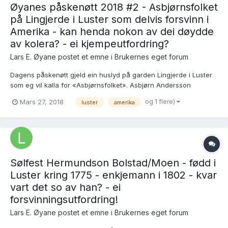
Øyanes påskenøtt 2018 #2 - Asbjørnsfolket
på Lingjerde i Luster som delvis forsvinn i
Amerika - kan henda nokon av dei døydde
av kolera? - ei kjempeutfordring?
Lars E. Øyane postet et emne i
Brukernes eget forum
Dagens påskenøtt gjeld ein huslyd på garden Lingjerde i Luster
som eg vil kalla for «Asbjørnsfolket». Asbjørn Andersson
Lindgjerde (1785-1849) var gardbrukar på Lingjerde nedre i
og 1 flere)
Mars 27, 2018
luster
amerika
Luster. Han gifte seg i Luster 16.7.1812 med Anna Marie
Davidsdotter Svabo frå Kroken i Luster, døypt i Lust...
Sølfest Hermundson Bolstad/Moen - fødd i
Luster kring 1775 - enkjemann i 1802 - kvar
vart det so av han? - ei
forsvinningsutfordring!
Lars E. Øyane postet et emne i
Brukernes eget forum