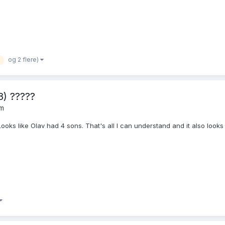
og 2 flere)
) ?????
um
 Looks like Olav had 4 sons. That's all I can understand and it also loo