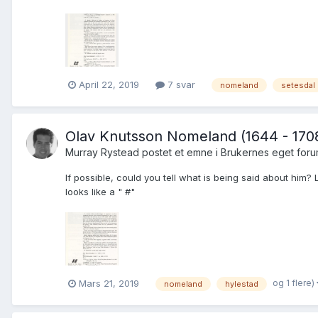
April 22, 2019
7 svar
nomeland
setesdal
Olav Knutsson Nomeland (1644 - 1708
Murray Rystead postet et emne i
Brukernes eget for
If possible, could you tell what is being said about him?
looks like a " #"
og 1 flere)
Mars 21, 2019
nomeland
hylestad