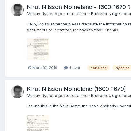
Knut Nilsson Nomeland - 1600-1670 ?
Murray Rystead postet et emne i
Brukernes eget for
Hello, Could someone please translate the information r
documents or is that too far back to find? Thanks
Mars 19, 2019
4 svar
nomeland
hylestad
Knut Nilsson Nomeland (1600-1670)
Murray Rystead postet et emne i
Brukernes eget for
I found this in the Valle Kommune book. Anybody unders