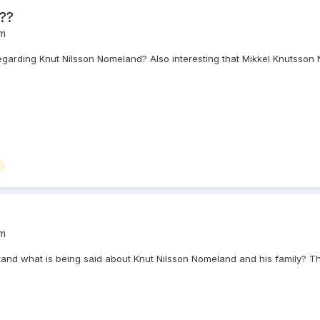
??
um
egarding Knut Nilsson Nomeland? Also interesting that Mikkel Knutsson
um
tand what is being said about Knut Nilsson Nomeland and his family? T