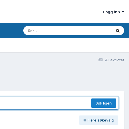
Logg inn
All aktivitet
Søk Igjen
Flere søkevalg