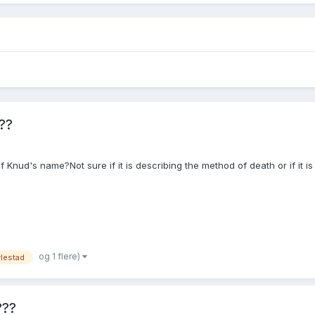
??
f Knud's name?Not sure if it is describing the method of death or if it 
og 1 flere)
lestad
???