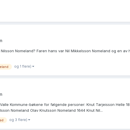
um
nut Nilsson Nomeland? Faren hans var Nil Mikkelsson Nomeland og en av
og 1 flere)
eland
um
i Valle Kommune-bøkene for følgende personer: Knut Tarjeisson Helle 1
sson Nomeland Olav Knutsson Nomeland 1644 Knut Nil...
og 3 flere)
ad