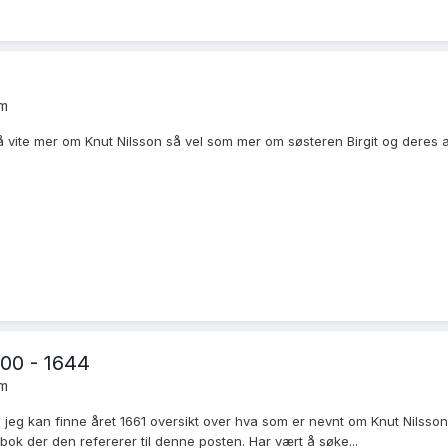
um
 vite mer om Knut Nilsson så vel som mer om søsteren Birgit og deres a
00 - 1644
um
m jeg kan finne året 1661 oversikt over hva som er nevnt om Knut Nilss
ok der den refererer til denne posten. Har vært å søke...