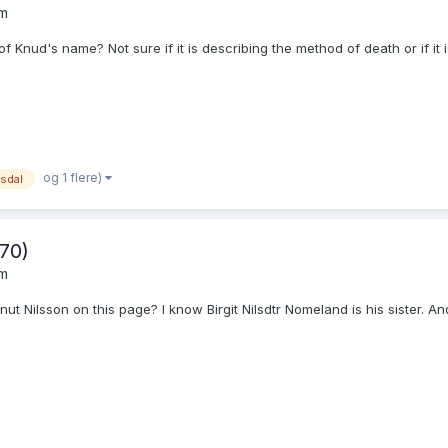
um
of Knud's name? Not sure if it is describing the method of death or if it
og 1 flere)
sdal
70)
um
nut Nilsson on this page? I know Birgit Nilsdtr Nomeland is his sister. 