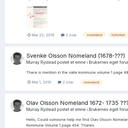
Mai 22, 2019
2 svar
nomeland
hylestad
Svenke Olsson Nomeland (1678-???)
Murray Rystead postet et emne i
Brukernes eget for
There is mention in the valle kommune volume 1 page 480
Mai 1, 2019
2 svar
nomeland
Olav Olsson Nomeland 1672- 1735 ??
Murray Rystead postet et emne i
Brukernes eget for
Hello, Could someone help me find Olav Olsson Nomeland
Kommune Volume 1 page 454. Thanks