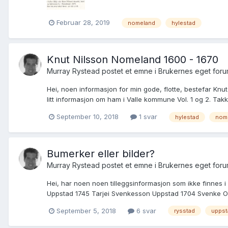
Februar 28, 2019
nomeland
hylestad
Knut Nilsson Nomeland 1600 - 1670
Murray Rystead postet et emne i
Brukernes eget for
Hei, noen informasjon for min gode, flotte, bestefar K
litt informasjon om ham i Valle kommune Vol. 1 og 2. Takk
September 10, 2018
1 svar
hylestad
nom
Bumerker eller bilder?
Murray Rystead postet et emne i
Brukernes eget for
Hei, har noen noen tilleggsinformasjon som ikke finnes 
Uppstad 1745 Tarjei Svenkesson Uppstad 1704 Svenke Ol
September 5, 2018
6 svar
rysstad
uppst