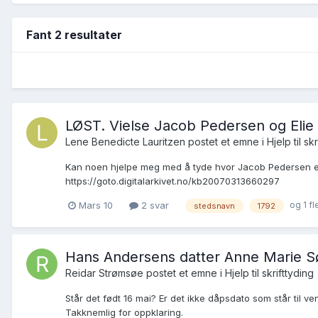
Fant 2 resultater
LØST. Vielse Jacob Pedersen og Elie
Lene Benedicte Lauritzen postet et emne i
Hjelp til sk
Kan noen hjelpe meg med å tyde hvor Jacob Pedersen er f
https://goto.digitalarkivet.no/kb20070313660297
og 1 fl
Mars 10
2 svar
stedsnavn
1792
Hans Andersens datter Anne Marie S
Reidar Strømsøe postet et emne i
Hjelp til skrifttyding
Står det født 16 mai? Er det ikke dåpsdato som står til ve
Takknemlig for oppklaring.