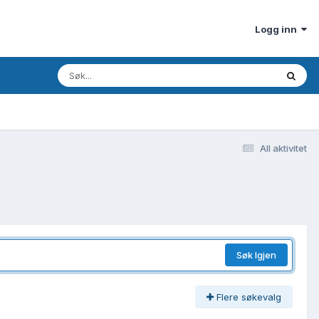
Logg inn
All aktivitet
Søk Igjen
Flere søkevalg