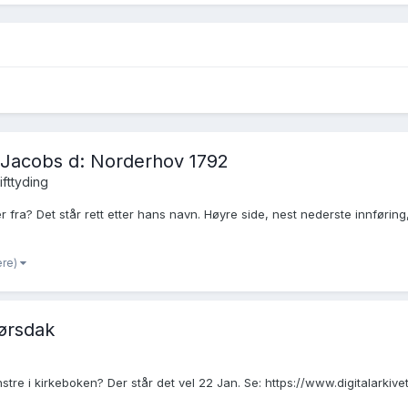
 Jacobs d: Norderhov 1792
rifttyding
ra? Det står rett etter hans navn. Høyre side, nest nederste innførin
ere)
ørsdak
nstre i kirkeboken? Der står det vel 22 Jan. Se: https://www.digitalarkivet