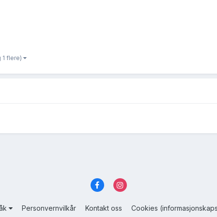
 1 flere)
råk
Personvernvilkår
Kontakt oss
Cookies (informasjonskaps