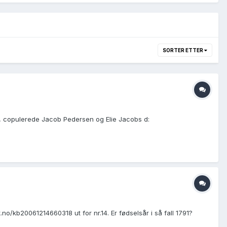
SORTER ETTER
g, copulerede Jacob Pedersen og Elie Jacobs d:
.no/kb20061214660318 ut for nr.14. Er fødselsår i så fall 1791?