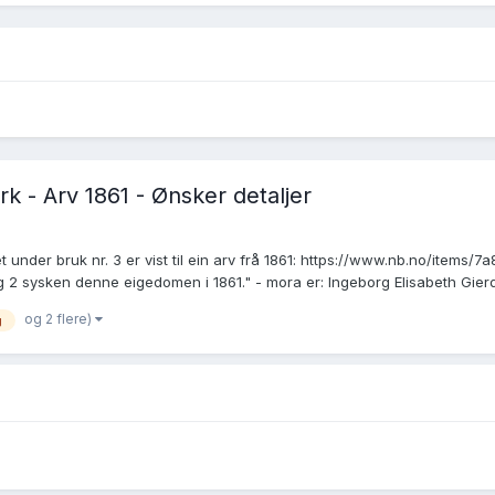
k - Arv 1861 - Ønsker detaljer
et under bruk nr. 3 er vist til ein arv frå 1861: https://www.nb.no/it
sysken denne eigedomen i 1861." - mora er: Ingeborg Elisabeth Gierdi
og 2 flere)
g