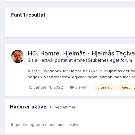
Fant 1 resultat
HO, Hamre, Hjelmås - Hjelmås Teglver
Gisle Hersvik postet et emne i
Brukernes eget forum
Viser til Bygdebok for Hamre og G.Nr. 202 Hjelmås der d
page=31&searchText=Teglverk "Arva, saman med mor og 2 
Januar 11, 2022
3 svar
grønning
gjerdin
Hvem er aktive
0 medlemmer
Ingen innloggede medlemmer aktive