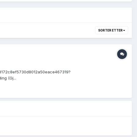
SORTER ETTER
ems/7a8172c8ef5730d8012a50eace467319?
ng (Gj...