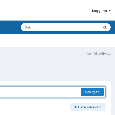
Logg inn
All aktivitet
Søk Igjen
Flere søkevalg