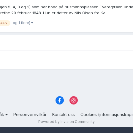
asjon 5, 4, 3 og 2) som har bodd på husmannsplassen Tveregtrøen unde
the 20 februar 1848. Hun er datter av Nils Olsen fra Kv...
og 1 flere)
røen
råk
Personvernvilkår
Kontakt oss
Cookies (informasjonskaps
Powered by Invision Community