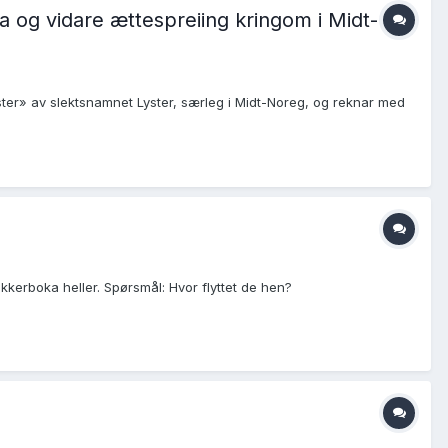
da og vidare ættespreiing kringom i Midt-
mster» av slektsnamnet Lyster, særleg i Midt-Noreg, og reknar med
okkerboka heller. Spørsmål: Hvor flyttet de hen?