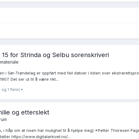
. 15 for Strinda og Selbu sorenskriveri
materiale
ri i Sør-Trøndelag er oppført med feil datoer i listen over ekstrarettsproto
907. Det ser ut til å være rikt...
og 1 flere)
lie og etterslekt
orum
, i håp om at noen har mulighet til å hjelpe meg) *Petter Thoresen Fager
ter https://www.digitalarkivet.no/...