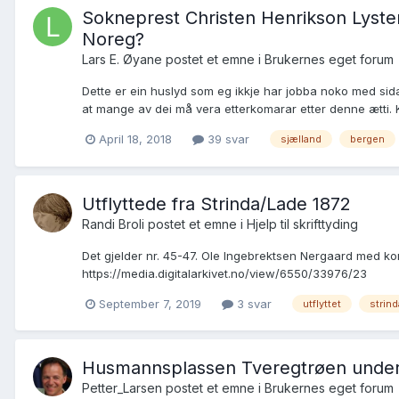
Sokneprest Christen Henrikson Lyster (
Noreg?
Lars E. Øyane postet et emne i
Brukernes eget forum
Dette er ein huslyd som eg ikkje har jobba noko med sida
at mange av dei må vera etterkomarar etter denne ætti. Kan
April 18, 2018
39 svar
sjælland
bergen
Utflyttede fra Strinda/Lade 1872
Randi Broli postet et emne i
Hjelp til skrifttyding
Det gjelder nr. 45-47. Ole Ingebrektsen Nergaard med kone 
https://media.digitalarkivet.no/view/6550/33976/23
September 7, 2019
3 svar
utflyttet
strind
Husmannsplassen Tveregtrøen under
Petter_Larsen postet et emne i
Brukernes eget forum