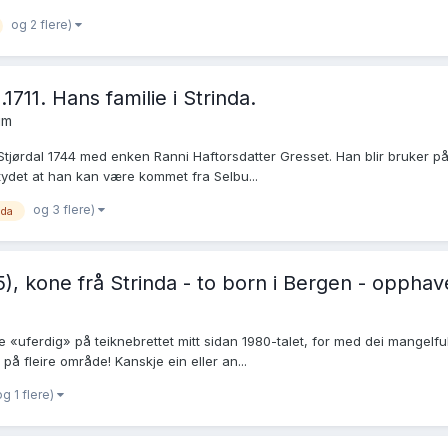
og 2 flere)
1711. Hans familie i Strinda.
um
Stjørdal 1744 med enken Ranni Haftorsdatter Gresset. Han blir bruker på
ntydet at han kan være kommet fra Selbu...
og 3 flere)
nda
 kone frå Strinda - to born i Bergen - opphavet
e «uferdig» på teiknebrettet mitt sidan 1980-talet, for med dei mangelf
på fleire område! Kanskje ein eller an...
og 1 flere)