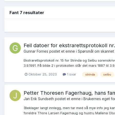
Fant 7 resultater
Feil datoer for ekstrarettsprotokoll nr
Gunnar Fornes postet et emne i
Spørsmål om skannet 
Ekstrarettsprotokoll nr. 15 for Strinda og Selbu sorenskrive
3.9.1991. På bilde 2 i protokollen står det mars 1887 til 3.9.1
Oktober 25, 2023
1 svar
strinda
selbu
Petter Thoresen Fagerhaug, hans fami
Jan Erik Sundseth postet et emne i
Brukernes eget f
(Beklager langt innlegg, men tar med så mye info jeg kan
foreldre Thore Larsen Fagerhaug og hustru Mallena Olsdat