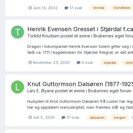
Juni 13, 2022
17 svar
strinda
trondheim
Henrik Evensen Gresset i Stjørdal f.ca.
Torkild Knudsen postet et emne i
Brukernes eget for
Dragon i livkompaniet Henrik Evensen Solem gifter seg i 
født ca. 1711 I bygdeboken for Stjørdal (Hegra), er det a
November 23, 2020
4 svar
stjørdal
stri
Knut Guttormson Dalsøren (1877-1925),
Lars E. Øyane postet et emne i
Brukernes eget forum
Huslyden til Knut Guttormson Dalsøren frå Luster har leg
har eg oppdatert manuskriptet, men framleis står eg fast 
Juli 5, 2020
21 svar
dalsøren
bergen