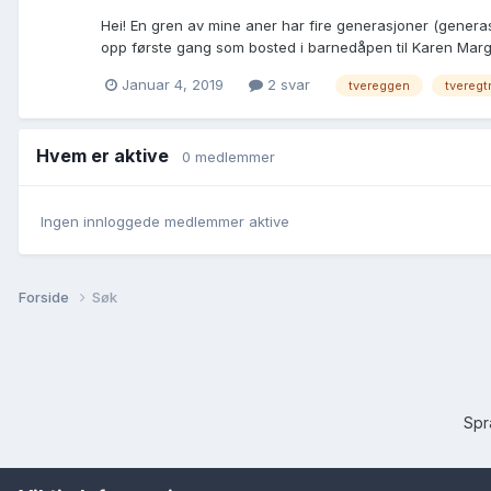
Hei! En gren av mine aner har fire generasjoner (gener
opp første gang som bosted i barnedåpen til Karen Margre
Januar 4, 2019
2 svar
tvereggen
tveregt
Hvem er aktive
0 medlemmer
Ingen innloggede medlemmer aktive
Forside
Søk
Sp