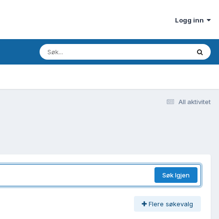
Logg inn
All aktivitet
Søk Igjen
Flere søkevalg