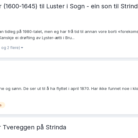
1600-1645) til Luster i Sogn - ein son til Strin
n tidleg på 1980-talet, men eg har frå tid til annan vore borti «foreko
skje ei drøfting av Lyster-ætti i Bru...
og 2 flere)
og sønn. De ser ut til å ha flyttet i april 1870. Har ikke funnet noe i kl
a
 Tvereggen på Strinda