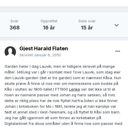
Svar
Opprettet
Siste svar
368
16 år
15 år
Gjest Harald Flaten
Skrevet
Januar 6, 2010
Garden heter i dag Lauvik, men er tidligere skrevet på mange
måter. (46)Jeg var i går i kontakt med Tove Lauvik, som idag eier
den Lauvik-garden (det er tre garder) som er nærmest Kåsa. Hun
skulle prøve å finne ut noe mer om menneskene som bodde på
Kåsi i slutten av 1800-tallet.I FT1900
Lenke
ser det ikke ut til at
noen av navnene passer med Johan og hans søsken, så hvis
dette er riktig plass har de nok flyttet herfra.Siden vi ikke finner
Johan i kirkeboken for Mo i 1881, tenkte jeg at han kanskje var
født et annet sted i Vest-Telemark, og så flyttet til Kåsi som barn.
Jeg har gått igjennom alt som finnes av kirkebøker på
Digitalarkivet fra disse områder uten å finne noe som passer med