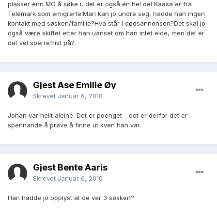
plasser enn MO å søke i, det er også en hel del Kaasa'er fra
Telemark som emigrerte!Man kan jo undre seg, hadde han ingen
kontakt med søsken/familie?Hva står i dødsannonsen?Det skal jo
også være skiftet etter han uanset om han intet eide, men det er
det vel sperrefrist på?
Gjest Åse Emilie Øy
Skrevet
Januar 6, 2010
Johan var heilt aleine. Det er poenget - det er derfor det er
spennande å prøve å finne ut kven han var.
Gjest Bente Aaris
Skrevet
Januar 6, 2010
Han hadde jo opplyst at de var 3 søsken?