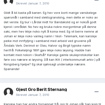
Skrevet
Januar 7, 2010
Gildt å bli kasta på banen. Eg hev vore borti mange vanskelege
spørsmål i samband med slektsgransking, men dette er noko av
det verste. Eg bur i Lårdal midt for Bandakslid og er nokså godt
kjend i området. No hev eg bruka nokre morgontimar på denne
saki, men hev ikkje noko nytt å koma med. Eg vil berre nemne at
Johan er ikkje noko vanleg namn i Vest- Telemark, kan kanskje
peike mot innflytjing i samband med arbeid ved gruvene på
Åmdals Verk. Derimot er Olav, Halvor og Birgit typiske namn
herifrå. Folketeljingi 1891 gjev ikkje noko løysing. Hadde han
kontakt med nokon i Skafså? Kanskje gamle skuleprotokollar kan
føre oss nærare ei løysing. Då kan IKA ( interkommunalt arkiv ) på
Kongsberg hjelpe? Eg skal sjølvsagt undersøkje nærare.
Spanande!
Gjest Gro Berit Sternang
Skrevet
Januar 7, 2010
Kanskje han har endra fornamnet frå Jon til Johan når han kom til