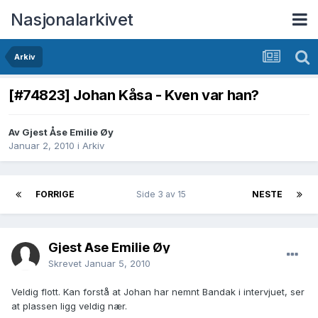
Nasjonalarkivet
Arkiv
[#74823] Johan Kåsa - Kven var han?
Av Gjest Åse Emilie Øy
Januar 2, 2010
i
Arkiv
FORRIGE
Side 3 av 15
NESTE
Gjest Åse Emilie Øy
Skrevet
Januar 5, 2010
Veldig flott. Kan forstå at Johan har nemnt Bandak i intervjuet, ser
at plassen ligg veldig nær.