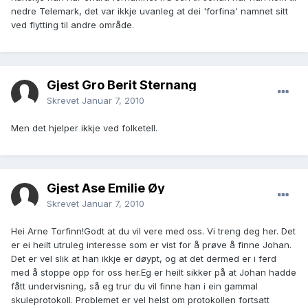
nedre Telemark, det var ikkje uvanleg at dei 'forfina' namnet sitt
ved flytting til andre område.
Gjest Gro Berit Sternang
Skrevet
Januar 7, 2010
Men det hjelper ikkje ved folketell.
Gjest Åse Emilie Øy
Skrevet
Januar 7, 2010
Hei Arne Torfinn!Godt at du vil vere med oss. Vi treng deg her. Det
er ei heilt utruleg interesse som er vist for å prøve å finne Johan.
Det er vel slik at han ikkje er døypt, og at det dermed er i ferd
med å stoppe opp for oss her.Eg er heilt sikker på at Johan hadde
fått undervisning, så eg trur du vil finne han i ein gammal
skuleprotokoll. Problemet er vel helst om protokollen fortsatt