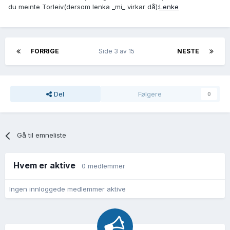
du meinte Torleiv(dersom lenka _mi_ virkar då):
Lenke
FORRIGE
Side 3 av 15
NESTE
Del
Følgere
0
Gå til emneliste
Hvem er aktive
0 medlemmer
Ingen innloggede medlemmer aktive