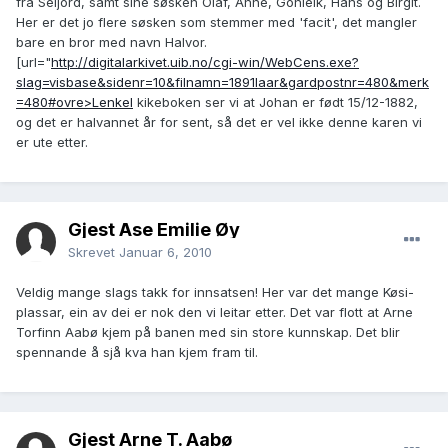
fra Seljord, samt sine søsken Olaf, Anne, Gonleik, Hans og Birgit.
Her er det jo flere søsken som stemmer med 'facit', det mangler
bare en bror med navn Halvor.
[url="
http://digitalarkivet.uib.no/cgi-win/WebCens.exe?
slag=visbase&sidenr=10&filnamn=1891laar&gardpostnr=480&merk
=480#ovre>LenkeI
kikeboken ser vi at Johan er født 15/12-1882,
og det er halvannet år for sent, så det er vel ikke denne karen vi
er ute etter.
Gjest Åse Emilie Øy
Skrevet
Januar 6, 2010
Veldig mange slags takk for innsatsen! Her var det mange Køsi-
plassar, ein av dei er nok den vi leitar etter. Det var flott at Arne
Torfinn Aabø kjem på banen med sin store kunnskap. Det blir
spennande å sjå kva han kjem fram til.
Gjest Arne T. Aabø