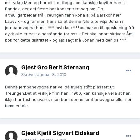
mitt yrke) Men eg har eit lite tillegg som kanskje knytter han til
Bandak, der dei fleste har konsentrert seg om. Ein
altmuligarbeidar frå Treungen fann kona si på Barskor nær
Lauvvik - og familien hans sa at denne Nils ofte vitja Johan i
jernbanevogna hans. *** mvh kse ***ps maken til oppslutning frå
dykk alle er heilt eineståande for oss - Det skal snart skrivast Åmli
bok for dette distriktet - og sjølsagt må Johan med der. ds ***
Gjest Gro Berit Sternang
Skrevet
Januar 8, 2010
Denne jernbanevogna har vel då truleg stått plassert uti
Treungen.Det at vi ikkje finn han i 1900, kan kanskje vera at han
ikkje har fast husvære, men bur i denne jernbanevogna eller i ei
tømmerkoie.
Gjest Kjetil Sigvart Eidskard