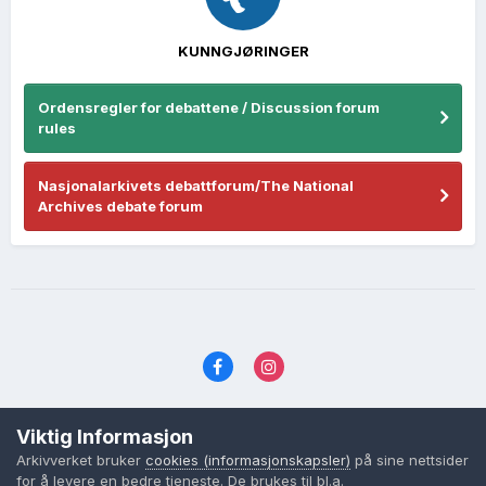
KUNNGJØRINGER
Ordensregler for debattene / Discussion forum
rules
Nasjonalarkivets debattforum/The National
Archives debate forum
Språk
Personvernvilkår
Kontakt oss
Viktig Informasjon
Cookies (informasjonskapsler)
Arkivverket bruker
cookies (informasjonskapsler)
på sine nettsider
Powered by Invision Community
for å levere en bedre tjeneste. De brukes til bl.a.