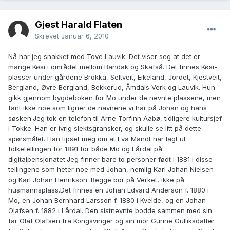
Gjest Harald Flaten
Skrevet
Januar 6, 2010
Nå har jeg snakket med Tove Lauvik. Det viser seg at det er
mange Køsi i området mellom Bandak og Skafså. Det finnes Køsi-
plasser under gårdene Brokka, Seltveit, Eikeland, Jordet, Kjestveit,
Bergland, Øvre Bergland, Bekkerud, Åmdals Verk og Lauvik. Hun
gikk gjennom bygdeboken for Mo under de nevnte plassene, men
fant ikke noe som ligner de navnene vi har på Johan og hans
søsken.Jeg tok en telefon til Arne Torfinn Aabø, tidligere kultursjef
i Tokke. Han er ivrig slektsgransker, og skulle se litt på dette
spørsmålet. Han tipset meg om at Eva Mandt har lagt ut
folketellingen for 1891 for både Mo og Lårdal på
digitalpensjonatet.Jeg finner bare to personer født i 1881 i disse
tellingene som heter noe med Johan, nemlig Karl Johan Nielsen
og Karl Johan Henrikson. Begge bor på Verket, ikke på
husmannsplass.Det finnes en Johan Edvard Anderson f. 1880 i
Mo, en Johan Bernhard Larsson f. 1880 i Kvelde, og en Johan
Olafsen f. 1882 i Lårdal. Den sistnevnte bodde sammen med sin
far Olaf Olafsen fra Kongsvinger og sin mor Gurine Gulliksdatter