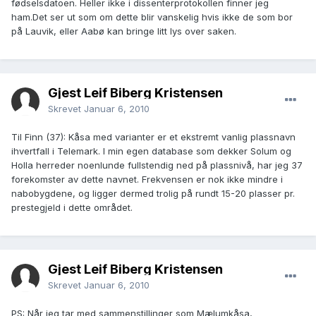
fødselsdatoen. Heller ikke i dissenterprotokollen finner jeg
ham.Det ser ut som om dette blir vanskelig hvis ikke de som bor
på Lauvik, eller Aabø kan bringe litt lys over saken.
Gjest Leif Biberg Kristensen
Skrevet
Januar 6, 2010
Til Finn (37): Kåsa med varianter er et ekstremt vanlig plassnavn
ihvertfall i Telemark. I min egen database som dekker Solum og
Holla herreder noenlunde fullstendig ned på plassnivå, har jeg 37
forekomster av dette navnet. Frekvensen er nok ikke mindre i
nabobygdene, og ligger dermed trolig på rundt 15-20 plasser pr.
prestegjeld i dette området.
Gjest Leif Biberg Kristensen
Skrevet
Januar 6, 2010
PS: Når jeg tar med sammenstillinger som Mælumkåsa,