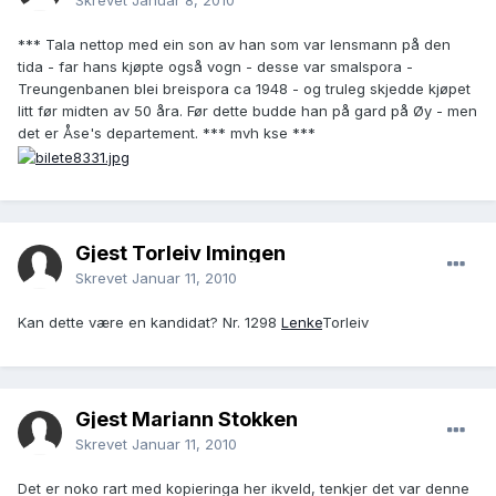
Skrevet
Januar 8, 2010
*** Tala nettop med ein son av han som var lensmann på den
tida - far hans kjøpte også vogn - desse var smalspora -
Treungenbanen blei breispora ca 1948 - og truleg skjedde kjøpet
litt før midten av 50 åra. Før dette budde han på gard på Øy - men
det er Åse's departement. *** mvh kse ***
Gjest Torleiv Imingen
Skrevet
Januar 11, 2010
Kan dette være en kandidat? Nr. 1298
Lenke
Torleiv
Gjest Mariann Stokken
Skrevet
Januar 11, 2010
Det er noko rart med kopieringa her ikveld, tenkjer det var denne