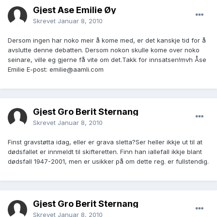
Gjest Åse Emilie Øy
Skrevet
Januar 8, 2010
Dersom ingen har noko meir å kome med, er det kanskje tid for å
avslutte denne debatten. Dersom nokon skulle kome over noko
seinare, ville eg gjerne få vite om det.Takk for innsatsen!mvh Åse
Emilie E-post: emilie@aamli.com
Gjest Gro Berit Sternang
Skrevet
Januar 8, 2010
Finst gravstøtta idag, eller er grava sletta?Ser heller ikkje ut til at
dødsfallet er innmeldt til skifteretten. Finn han iallefall ikkje blant
dødsfall 1947-2001, men er usikker på om dette reg. er fullstendig.
Gjest Gro Berit Sternang
Skrevet
Januar 8, 2010