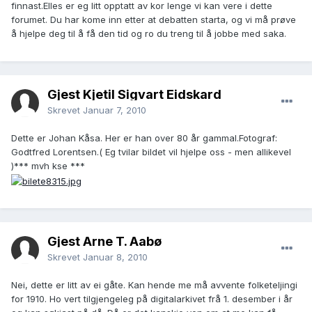
finnast.Elles er eg litt opptatt av kor lenge vi kan vere i dette
forumet. Du har kome inn etter at debatten starta, og vi må prøve
å hjelpe deg til å få den tid og ro du treng til å jobbe med saka.
Gjest Kjetil Sigvart Eidskard
Skrevet
Januar 7, 2010
Dette er Johan Kåsa. Her er han over 80 år gammal.Fotograf:
Godtfred Lorentsen.( Eg tvilar bildet vil hjelpe oss - men allikevel
)*** mvh kse ***
Gjest Arne T. Aabø
Skrevet
Januar 8, 2010
Nei, dette er litt av ei gåte. Kan hende me må avvente folketeljingi
for 1910. Ho vert tilgjengeleg på digitalarkivet frå 1. desember i år