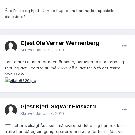
Åse Emilie og Kjetil: Kan de hugse om han hadde spesielle
dialektord?
Gjest Ole Verner Wennerberg
Skrevet
Januar 8, 2010
Fant dette i et blad for noen år siden, har leitet fælt, og endelig
fant jeg det. Jeg tror du må klikke på bildet for å få det større?
Mvh O.V.W.
Gjest Kjetil Sigvart Eidskard
Skrevet
Januar 8, 2010
*** det er sjølsagt Åse som må svare på dette- eg har nok bare
truffe han då eg ein gong reparerte ein radio for han - (det var