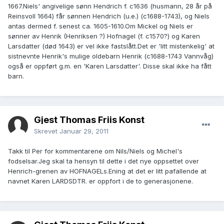
1667.Niels' angivelige sønn Hendrich f. c1636 (husmann, 28 år på
Reinsvoll 1664) får sønnen Hendrich (u.e.) (c1688-1743), og Niels
antas dermed f. senest ca. 1605-1610.Om Mickel og Niels er
sønner av Henrik (Henriksen ?) Hofnagel (f. c1570?) og Karen
Larsdatter (død 1643) er vel ikke fastslått.Det er 'litt mistenkelig' at
sistnevnte Henrik's mulige oldebarn Henrik (c1688-1743 Vannvåg)
også er oppført g.m. en 'Karen Larsdatter'. Disse skal ikke ha fått
barn.
Gjest Thomas Friis Konst
Skrevet
Januar 29, 2011
Takk til Per for kommentarene om Nils/Niels og Michel's
fodselsar.Jeg skal ta hensyn til dette i det nye oppsettet over
Henrich-grenen av HOFNAGELs.Ening at det er litt pafallende at
navnet Karen LARDSDTR. er oppfort i de to generasjonene.