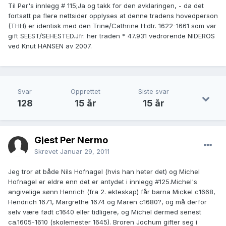
Til Per's innlegg # 115;Ja og takk for den avklaringen, - da det
fortsatt pa flere nettsider opplyses at denne tradens hovedperson
(THH) er identisk med den Trine/Cathrine H:dtr. 1622-1661 som var
gift SEEST/SEHESTED.Jfr. her traden * 47.931 vedrorende NIDEROS
ved Knut HANSEN av 2007.
Svar
Opprettet
Siste svar
128
15 år
15 år
Gjest Per Nermo
Skrevet
Januar 29, 2011
Jeg tror at både Nils Hofnagel (hvis han heter det) og Michel
Hofnagel er eldre enn det er antydet i innlegg #125.Michel's
angivelige sønn Henrich (fra 2. ekteskap) får barna Mickel c1668,
Hendrich 1671, Margrethe 1674 og Maren c1680?, og må derfor
selv være født c1640 eller tidligere, og Michel dermed senest
ca.1605-1610 (skolemester 1645). Broren Jochum gifter seg i