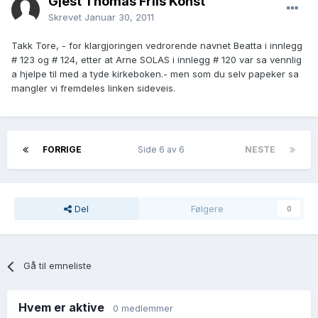
Gjest Thomas Friis Konst
Skrevet
Januar 30, 2011
Takk Tore, - for klargjoringen vedrorende navnet Beatta i innlegg
# 123 og # 124, etter at Arne SOLAS i innlegg # 120 var sa vennlig
a hjelpe til med a tyde kirkeboken.- men som du selv papeker sa
mangler vi fremdeles linken sideveis.
FORRIGE
Side 6 av 6
NESTE
Del
Følgere
0
Gå til emneliste
Hvem er aktive
0 medlemmer