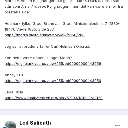
Martin Arnesen Rolighaugen ble gift 22.11.1835 i
Grue
, faren står
står som Arne
Arnesen
Rolighaugen, men det kan være en feil fra
prestens side:
Hedmark fylke, Grue, Brandval i Grue, Ministerialbok nr. 7 (1830-
1847), Viede 1835, Side 207
https://media.digitalarkivet.no/view/9156/208
Jeg ser at brudens far er Carl Holmsen Onsrud.
Kan dette være dåpen til Inger Maria?
https://digitalarkivet.no/view/255/pd00000009443059
Anne, 1811
https://digitalarkivet.no/view/255/pd00000009443059
Lena, 1818
https://www.familysearch.org/ark:/61903/1:1:NH2M-H29
Leif Salicath