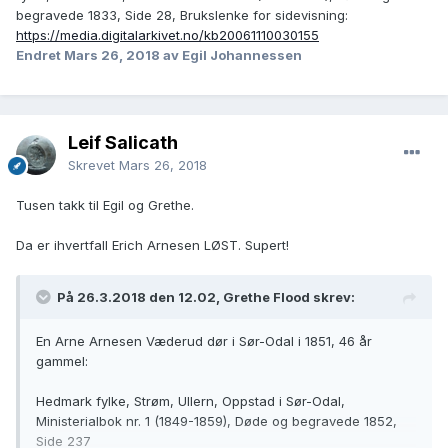
begravede 1833, Side 28, Brukslenke for sidevisning:
https://media.digitalarkivet.no/kb20061110030155
Endret
Mars 26, 2018
av Egil Johannessen
Leif Salicath
Skrevet
Mars 26, 2018
Tusen takk til Egil og Grethe.
Da er ihvertfall Erich Arnesen LØST. Supert!
På 26.3.2018 den 12.02, Grethe Flood skrev:
En Arne Arnesen Væderud dør i Sør-Odal i 1851, 46 år
gammel:
Hedmark fylke, Strøm, Ullern, Oppstad i Sør-Odal,
Ministerialbok nr. 1 (1849-1859), Døde og begravede 1852,
Side 237