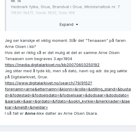
Nr. 14
Hedmark fylke, Grue, Brandval i Grue, Ministerialbok nr. 7
(1830-1847), Viede 1832, Side 198
https://media.digitalarkivet.no/view/9156/199
Expand
Jeg synes det står Arne Arnesen Rolighougen, sønn av
Arne Olsen Rolighougen og det stemmer vel med skiftet
Jeg ser kanskje et viktig moment. Står det "Tenaasen" på faren
etter Arne Olsen.
Arne Olsen i kb?
Hvis det er riktig så er det mulig at det er samme Arne Olsen
Tenaasen som begraves 3.apr.1804
https://media.digitalarkivet.no/kb20070603250192
Jeg sliter med å tyde kb, men så dato, navn og adr. da jeg søkte
på Digitalarkivet, Grue.
https://www.digitalarkivet.no/search/79/9152?
forenamn=arne&etternamn=&kjonn=&rolle=&stilling_stand=&busta
d=&fodestad=&fodselsdato=&fodselsaar=&dodsaar=&dodsdato=
&aarsak=&aar=&grdato=&jfdato=&sokn_kyrkje=&merknader=&lae
kjar=&meldt=&meldar=
I så fall er
Anne
ikke datter av Arne Olsen Skara.