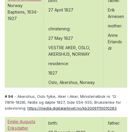
birth:
father:
Norway
27 April 1827
Erik
Baptisms, 1634-
Arnesen
1927
mother:
christening:
Anne
27 May 1827
Erlands
VESTRE AKER, OSLO,
dr
AKERSHUS, NORWAY
residence:
1827
Oslo, Akershus, Norway
# 94
- Akershus, Oslo fylke, Aker i Aker, Ministerialbok nr. 12
(1819-1828), Fødte og døpte 1827, Side 554-555, Brukslenke for
sidevisning:
https://media.digitalarkivet.no/kb20061110010283
Emilie Augusta
birth:
father:
Eriksdatter