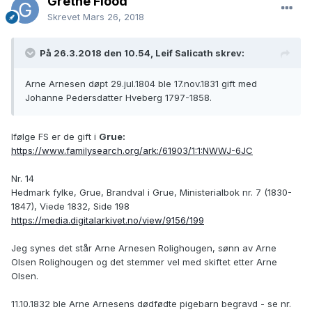
Grethe Flood
Skrevet
Mars 26, 2018
På 26.3.2018 den 10.54, Leif Salicath skrev:
Arne Arnesen døpt 29.jul.1804 ble 17.nov.1831 gift med
Johanne Pedersdatter Hveberg 1797-1858.
Ifølge FS er de gift i
Grue:
https://www.familysearch.org/ark:/61903/1:1:NWWJ-6JC
Nr. 14
Hedmark fylke, Grue, Brandval i Grue, Ministerialbok nr. 7 (1830-
1847), Viede 1832, Side 198
https://media.digitalarkivet.no/view/9156/199
Jeg synes det står Arne Arnesen Rolighougen, sønn av Arne
Olsen Rolighougen og det stemmer vel med skiftet etter Arne
Olsen.
11.10.1832 ble Arne Arnesens dødfødte pigebarn begravd - se nr.