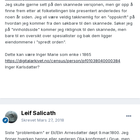
Jeg skulle gjerne sett på den skannede versjonen, men gir opp å
Lena, 1818
finne frem etter at folketellingen ble presentert anderledes for
https://www.familysearch.org/ark:/61903/1:1:NH2M-H29
noen år siden. Jeg vil være veldig takknemlig for en "oppskrift" på
hvordan jeg kommer fra den søkbare til den skannede. Søker jeg
på "innholdsside" kommer jeg riktignok til den skannede, men
bare til en oversikt over spesiallister og bak dem ligger
eiendommene i "spredt orden".
Dette kan være Inger Marie som enke i 1865
https://digitalarkivet.no/census/person/pf01038040000384
Inger Karlsdatter?
Leif Salicath
Skrevet
Mars 27, 2018
Siste "problembarn" er Eli/Elin Arnesdatter døpt 9.mar.1800. Jeg
finner hverken henne eller søsteren Olia konfirmert i Grue, men