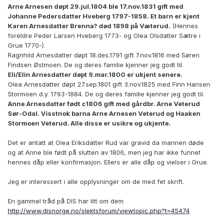
Arne Arnesen døpt 29.jul.1804 ble 17.nov.1831 gift med
Johanne Pedersdatter Hveberg 1797-1858. Et barn er kjent
Karen Arnesdatter Brenna? død 1898 på Væterud.
(Hennes
foreldre Peder Larsen Hveberg 1773- og Olea Olsdatter Sætre i
Grue 1770-).
Ragnhild Arnesdatter døpt 18.des.1791 gift 7.nov.1816 med Søren
Findsen Østmoen. De og deres familie kjenner jeg godt til.
Eli/Elin Arnesdatter døpt 9.mar.1800 er ukjent senere.
Olea Arnesdatter døpt 27.sep.1801 gift 3.nov.1825 med Finn Hansen
Stormoen d.y. 1793-1884. De og deres familie kjenner jeg godt til.
Anne Arnesdatter født c1806 gift med gårdbr. Arne Veterud
Sør-Odal. Visstnok barna Arne Arnesen Veterud og Haaken
Stormoen Veterud. Alle disse er usikre og ukjente.
Det er antatt at Olea Eriksdatter Rud var gravid da mannen døde
og at Anne ble født på slutten av 1806, men jeg har ikke funnet
hennes dåp eller konfirmasjon. Ellers er alle dåp og vielser i Grue.
Jeg er interessert i alle opplysninger om de med fet skrift.
En gammel tråd på DIS har litt om dem
http://www.disnorge.no/slektsforum/viewtopic.php?t=45474