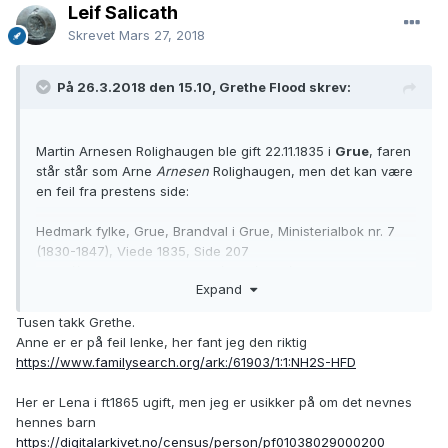
Leif Salicath
Skrevet
Mars 27, 2018
På 26.3.2018 den 15.10, Grethe Flood skrev:
Martin Arnesen Rolighaugen ble gift 22.11.1835 i
Grue
, faren
står står som Arne
Arnesen
Rolighaugen, men det kan være
en feil fra prestens side:
Hedmark fylke, Grue, Brandval i Grue, Ministerialbok nr. 7
(1830-1847), Viede 1835, Side 207
https://media.digitalarkivet.no/view/9156/208
Expand
Jeg ser at brudens far er Carl Holmsen Onsrud.
Tusen takk Grethe.
Anne er er på feil lenke, her fant jeg den riktig
Kan dette være dåpen til Inger Maria?
https://www.familysearch.org/ark:/61903/1:1:NH2S-HFD
https://digitalarkivet.no/view/255/pd00000009443059
Her er Lena i ft1865 ugift, men jeg er usikker på om det nevnes
Anne, 1811
hennes barn
https://digitalarkivet.no/view/255/pd00000009443059
https://digitalarkivet.no/census/person/pf01038029000200