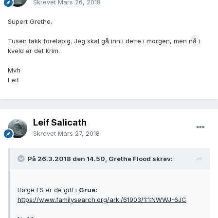
Skrevet
Mars 26, 2018
Supert Grethe.
Tusen takk foreløpig. Jeg skal gå inn i dette i morgen, men nå i
kveld er det krim.
Mvh
Leif
Leif Salicath
Skrevet
Mars 27, 2018
På 26.3.2018 den 14.50, Grethe Flood skrev:
Ifølge FS er de gift i
Grue:
https://www.familysearch.org/ark:/61903/1:1:NWWJ-6JC