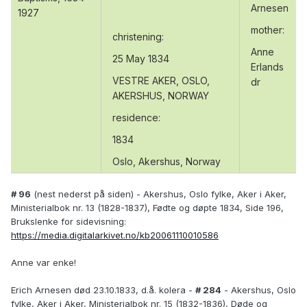
Arnesen
1927
mother:
christening:
Anne
25 May 1834
Erlands
VESTRE AKER, OSLO,
dr
AKERSHUS, NORWAY
residence:
1834
Oslo, Akershus, Norway
# 96
(nest nederst på siden) - Akershus, Oslo fylke, Aker i Aker,
Ministerialbok nr. 13 (1828-1837), Fødte og døpte 1834, Side 196,
Brukslenke for sidevisning:
https://media.digitalarkivet.no/kb20061110010586
Anne var enke!
Erich Arnesen død 23.10.1833, d.å. kolera -
# 284
- Akershus, Oslo
fylke, Aker i Aker, Ministerialbok nr. 15 (1832-1836), Døde og