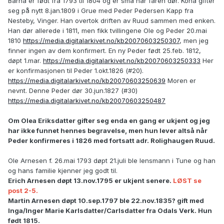
Barna er født fra 1793 til 1804 og er små når faren dør. Kona gifter
seg på nytt 8.jan.1809 i Grue med Peder Pedersen Kapp fra
Nesteby, Vinger. Han overtok driften av Ruud sammen med enken.
Han dør allerede i 1811, men fikk tvillingene Ole og Peder 20.mai
1810
https://media.digitalarkivet.no/kb20070603250307
, men jeg
finner ingen av dem konfirmert. En ny Peder født 25.feb. 1812,
døpt 1.mar.
https://media.digitalarkivet.no/kb20070603250333
Her
er konfirmasjonen til Peder 1.okt.1826 (#20).
https://media.digitalarkivet.no/kb20070603250639
Moren er
nevnt. Denne Peder dør 30.jun.1827 (#30)
https://media.digitalarkivet.no/kb20070603250487
Om Olea Eriksdatter gifter seg enda en gang er ukjent og jeg
har ikke funnet hennes begravelse, men hun lever altså når
Peder konfirmeres i 1826 med fortsatt adr. Rolighaugen Ruud.
Ole Arnesen f. 26.mai 1793 døpt 21.juli ble lensmann i Tune og han
og hans familie kjenner jeg godt til.
Erich Arnesen døpt 13.nov.1795 er ukjent senere.
LØST se
post 2-5.
Martin Arnesen døpt 10.sep.1797 ble 22.nov.1835? gift med
Inga/Inger Marie Karlsdatter/Carlsdatter fra Odals Verk. Hun
født 1815.