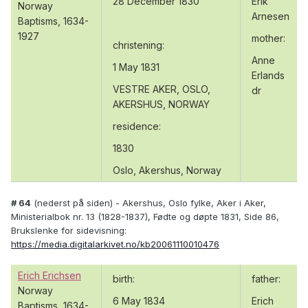
28 December 1830
Erik
Norway
Arnesen
Baptisms, 1634-
1927
mother:
christening:
Anne
1 May 1831
Erlands
VESTRE AKER, OSLO,
dr
AKERSHUS, NORWAY
residence:
1830
Oslo, Akershus, Norway
# 64
(nederst på siden) - Akershus, Oslo fylke, Aker i Aker,
Ministerialbok nr. 13 (1828-1837), Fødte og døpte 1831, Side 86,
Brukslenke for sidevisning:
https://media.digitalarkivet.no/kb20061110010476
Erich Erichsen
birth:
father:
Norway
6 May 1834
Erich
Baptisms, 1634-