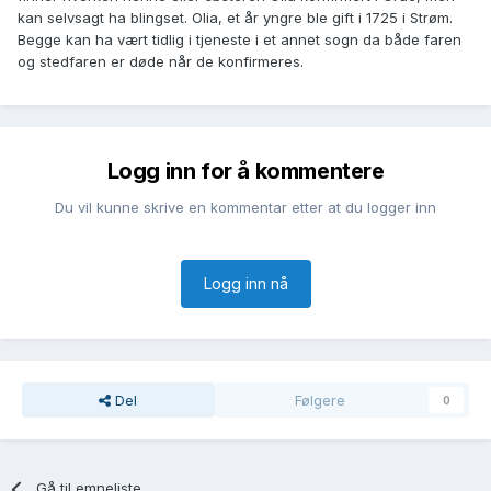
kan selvsagt ha blingset. Olia, et år yngre ble gift i 1725 i Strøm.
Begge kan ha vært tidlig i tjeneste i et annet sogn da både faren
og stedfaren er døde når de konfirmeres.
Logg inn for å kommentere
Du vil kunne skrive en kommentar etter at du logger inn
Logg inn nå
Del
Følgere
0
Gå til emneliste