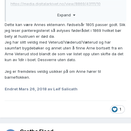
https://media.digitalarkivet.no/view/8869/43111/10
Expand
Hedmark fylke, Sør-Odal i Vinger og Odal, Panteregister nr.
2.1A (1855-1929), Realregisterside, Side 164-165
Dette kan være Annes ektemann. Fødselsår 1805 passer godt. Slik
https://media.digitalarkivet.no/view/14006/85
jeg leser panteregisteret så avlyses føderådet i 1869 hvilket bør
bety at hustruen er død da.
Jeg har slitt veldig med Veterud/Væderud/Væterud og har
saumfart bygdebøker og annet uten å finne Arne bortsett fra en
Arne Veterud stod blandt de som var listet opp uten skifte da det
kun av 1dlr i boet. Dessverre uten dato.
Jeg er fremdeles veldig usikker på om Anne hører til
barneflokken.
Endret
Mars 26, 2018
av Leif Salicath
1