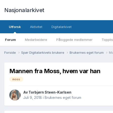
Nasjonalarkivet
Utforsk
Aktivitet
Digitalarkivet
Forum
Medarbeidere
Påloggede medlemmer
Topplis
Forside
Spør Digitalarkivets brukere
Brukernes eget forum
Ma
Mannen fra Moss, hvem var han
moss
Av Torbjørn Steen-Karlsen
Juli 9, 2018
i
Brukernes eget forum