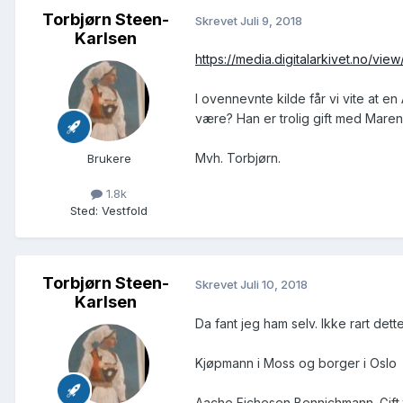
Torbjørn Steen-
Skrevet
Juli 9, 2018
Karlsen
https://media.digitalarkivet.no/vie
I ovennevnte kilde får vi vite at 
være? Han er trolig gift med Maren
Mvh. Torbjørn.
Brukere
1.8k
Sted
:
Vestfold
Torbjørn Steen-
Skrevet
Juli 10, 2018
Karlsen
Da fant jeg ham selv. Ikke rart dett
Kjøpmann i Moss og borger i Oslo
Aache Fichesen Bennichmann. Gift 