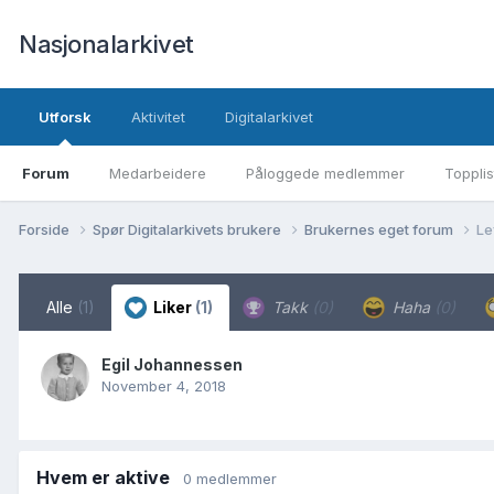
Nasjonalarkivet
Utforsk
Aktivitet
Digitalarkivet
Forum
Medarbeidere
Påloggede medlemmer
Topplis
Forside
Spør Digitalarkivets brukere
Brukernes eget forum
Le
Alle
(1)
Liker
(1)
Takk
(0)
Haha
(0)
Egil Johannessen
November 4, 2018
Hvem er aktive
0 medlemmer