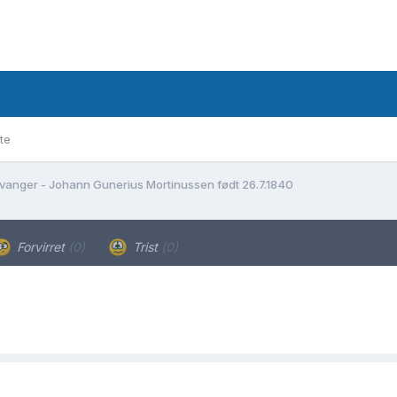
te
vanger - Johann Gunerius Mortinussen født 26.7.1840
Forvirret
(0)
Trist
(0)