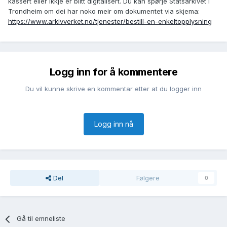
kassert eller ikkje er blitt digitalisert. Du kan spørje Statsarkivet i
Trondheim om dei har noko meir om dokumentet via skjema:
https://www.arkivverket.no/tjenester/bestill-en-enkeltopplysning
Logg inn for å kommentere
Du vil kunne skrive en kommentar etter at du logger inn
Logg inn nå
Del
Følgere
0
Gå til emneliste