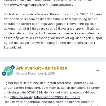
sletta 19.9.1947, med kommentar "Tida utløpet". (Øvst t.h. her:
https://www.digitalarkivet.no/tl20080130610857
)
Kontrakten har arkivreferanse Pantebog nr. 44 / s. 296 / 63, men
det er bok nr, 41 som dekker det aktuelle tidsrommet, og her er
dokumenta sortert etter tingslysningsdato. Likevel finn eg ikkje
dokumentet. Ut frå tidlegare svar på tilsvarande spørsmål går eg
ut frå at sletta dokument frå denne perioden er kassert. Men med
eit lite håp om at slik kassering var unntaket og ikkje regelen, spør
eg om det likevel kan vere mogleg å finne denne kontrakten i
Statsarkivet.
Arkivverket - Anita Riise
Skrevet
Desember 6, 2018
Eg har heller ikke funne det unntatt referanse i pantebok 34
under Søndre Helgeland, som viser at det ER dokument 63 under
tinglysingsdato 07.08.1934. Her blir det vist til pantebok 44 pag.
299
https://www.digitalarkivet.no/tl20080103631282
.
Det kan vere at pantebøkene(med sletta dokument) enten er