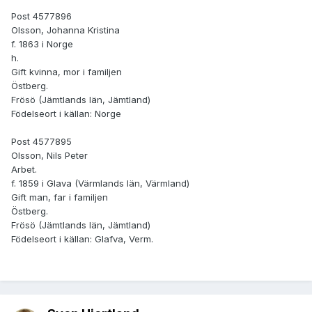
Post 4577896
Olsson, Johanna Kristina
f. 1863 i Norge
h.
Gift kvinna, mor i familjen
Östberg.
Frösö (Jämtlands län, Jämtland)
Födelseort i källan: Norge
Post 4577895
Olsson, Nils Peter
Arbet.
f. 1859 i Glava (Värmlands län, Värmland)
Gift man, far i familjen
Östberg.
Frösö (Jämtlands län, Jämtland)
Födelseort i källan: Glafva, Verm.