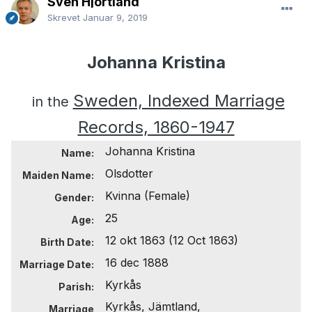
Sven Hjortland
Skrevet
Januar 9, 2019
Johanna Kristina
Sweden, Indexed Marriage
in the
Records, 1860-1947
Johanna Kristina
Name:
Olsdotter
Maiden Name:
Kvinna
(Female)
Gender:
25
Age:
12 okt 1863
(12 Oct 1863)
Birth Date:
16 dec 1888
Marriage Date:
Kyrkås
Parish:
Kyrkås, Jämtland,
Marriage