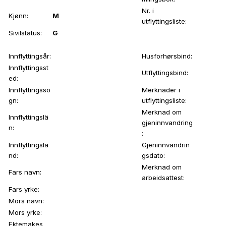
Nr. i
Kjønn:
M
utflyttingsliste:
Sivilstatus:
G
Innflyttingsår:
Husforhørsbind:
Innflyttingsst
Utflyttingsbind:
ed:
Innflyttingsso
Merknader i
gn:
utflyttingsliste:
Merknad om
Innflyttingslä
gjeninnvandring
n:
:
Innflyttingsla
Gjeninnvandrin
nd:
gsdato:
Merknad om
Fars navn:
arbeidsattest:
Fars yrke:
Mors navn:
Mors yrke:
Ektemakes