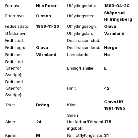
Fornavn:
Nils Peter
Utflyttingsdato:
1883-04-20
Skåperud
Etternavn:
Olsson
Utflyttingssted:
Hillringsberg
Fødselsdato:
1859-11-26
Utflyttingssogn:
Glava
Gårdsnavn:
Utflyttingslän:
Värmland
Født sted:
Destinasjon sted:
Født sogn:
Glava
Destinasjon land:
Norge
Født län:
Värmland
Landskode:
No
Født sted
(utenfor
Enslig/Familie:
E
Sverige):
Født land
(utenfor
Filnr:
42
Sverige):
Glava Hfl
Yrke:
Dräng
Kilde:
1881-1885
Side i
Alder:
24
Husforhør/Församl
175
ingsbok:
Kjønn:
M
Nr. i utflyttingsliste:
31