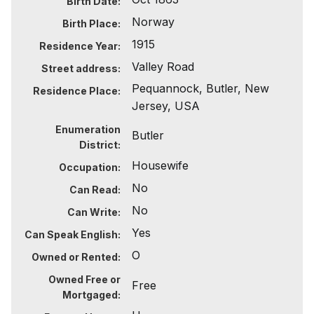
Birth Date:
Norway
Birth Place:
1915
Residence Year:
Valley Road
Street address:
Pequannock, Butler, New
Residence Place:
Jersey, USA
Enumeration
Butler
District:
Housewife
Occupation:
No
Can Read:
No
Can Write:
Yes
Can Speak English:
O
Owned or Rented:
Owned Free or
Free
Mortgaged: