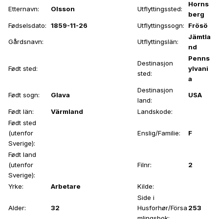
Horns
Etternavn:
Olsson
Utflyttingssted:
berg
Fødselsdato:
1859-11-26
Utflyttingssogn:
Frösö
Jämtla
Gårdsnavn:
Utflyttingslän:
nd
Penns
Destinasjon
Født sted:
ylvani
sted:
a
Destinasjon
Født sogn:
Glava
USA
land:
Født län:
Värmland
Landskode:
Født sted
(utenfor
Enslig/Familie:
F
Sverige):
Født land
(utenfor
Filnr:
2
Sverige):
Yrke:
Arbetare
Kilde:
Side i
Alder:
32
Husforhør/Försa
253
mlingsbok: