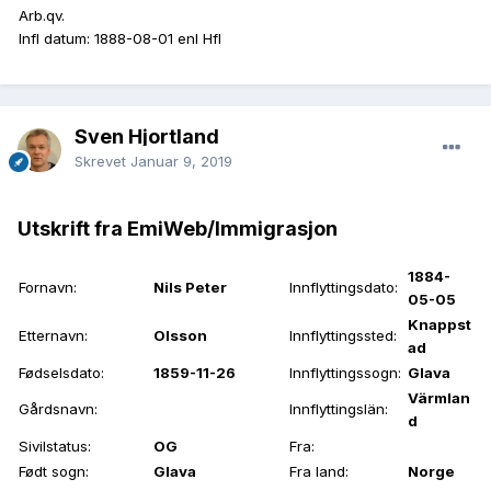
Arb.qv.
Infl datum: 1888-08-01 enl Hfl
Sven Hjortland
Skrevet
Januar 9, 2019
Utskrift fra EmiWeb/Immigrasjon
1884-
Fornavn:
Nils Peter
Innflyttingsdato:
05-05
Knappst
Etternavn:
Olsson
Innflyttingssted:
ad
Fødselsdato:
1859-11-26
Innflyttingssogn:
Glava
Värmlan
Gårdsnavn:
Innflyttingslän:
d
Sivilstatus:
OG
Fra:
Født sogn:
Glava
Fra land:
Norge