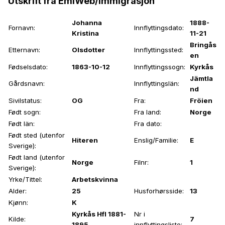
Utskrift fra EmiWeb/Immigrasjon
Johanna
1888-
Fornavn:
Innflyttingsdato:
Kristina
11-21
Bringås
Etternavn:
Olsdotter
Innflyttingssted:
en
Fødselsdato:
1863-10-12
Innflyttingssogn:
Kyrkås
Jämtla
Gårdsnavn:
Innflyttingslän:
nd
Sivilstatus:
OG
Fra:
Fröien
Født sogn:
Fra land:
Norge
Født län:
Fra dato:
Født sted (utenfor
Hiteren
Enslig/Familie:
E
Sverige):
Født land (utenfor
Norge
Filnr:
1
Sverige):
Yrke/Tittel:
Arbetskvinna
Alder:
25
Husforhørsside:
13
Kjønn:
K
Kyrkås Hfl 1881-
Nr i
Kilde:
7
1895
innflyttingsliste: