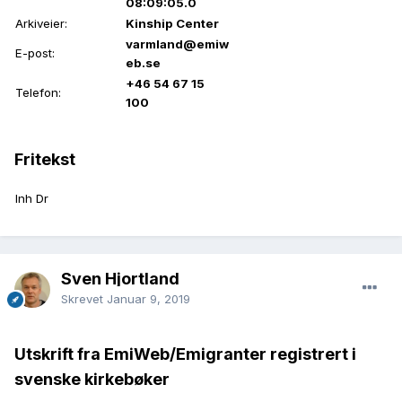
08:09:05.0
Arkiveier:
Kinship Center
varmland@emiw
E-post:
eb.se
+46 54 67 15
Telefon:
100
Fritekst
Inh Dr
Sven Hjortland
Skrevet
Januar 9, 2019
Utskrift fra EmiWeb/Emigranter registrert i
svenske kirkebøker