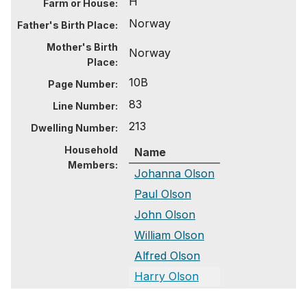
H
Farm or House:
Norway
Father's Birth Place:
Mother's Birth
Norway
Place:
10B
Page Number:
83
Line Number:
213
Dwelling Number:
Household
Name
Members:
Johanna Olson
Paul Olson
John Olson
William Olson
Alfred Olson
Harry Olson