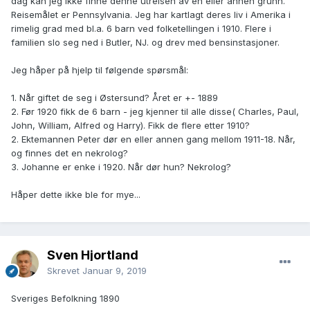
dag kan jeg ikke finne denne utreisen av en eller annen grunn.
Reisemålet er Pennsylvania. Jeg har kartlagt deres liv i Amerika i
rimelig grad med bl.a. 6 barn ved folketellingen i 1910. Flere i
familien slo seg ned i Butler, NJ. og drev med bensinstasjoner.
Jeg håper på hjelp til følgende spørsmål:
1. Når giftet de seg i Østersund? Året er +- 1889
2. Før 1920 fikk de 6 barn - jeg kjenner til alle disse( Charles, Paul,
John, William, Alfred og Harry). Fikk de flere etter 1910?
2. Ektemannen Peter dør en eller annen gang mellom 1911-18. Når,
og finnes det en nekrolog?
3. Johanne er enke i 1920. Når dør hun? Nekrolog?
Håper dette ikke ble for mye...
Sven Hjortland
Skrevet
Januar 9, 2019
Sveriges Befolkning 1890