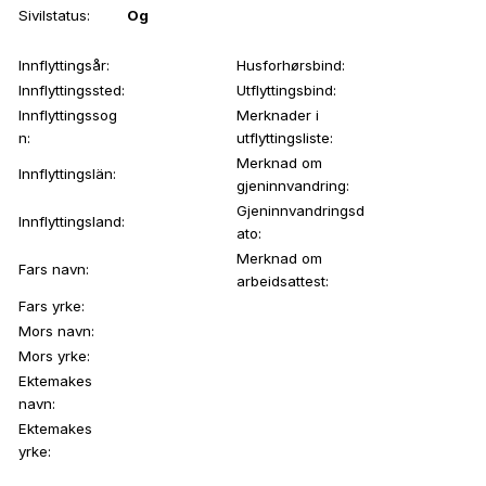
Sivilstatus:
Og
Innflyttingsår:
Husforhørsbind:
Innflyttingssted:
Utflyttingsbind:
Innflyttingssog
Merknader i
n:
utflyttingsliste:
Merknad om
Innflyttingslän:
gjeninnvandring:
Gjeninnvandringsd
Innflyttingsland:
ato:
Merknad om
Fars navn:
arbeidsattest:
Fars yrke:
Mors navn:
Mors yrke:
Ektemakes
navn:
Ektemakes
yrke: