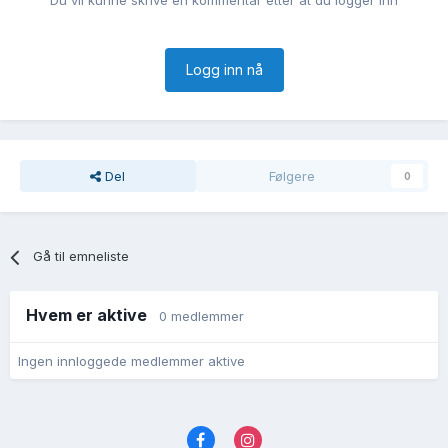
Du vil kunne skrive en kommentar etter at du logger inn
Logg inn nå
Del
Følgere
0
Gå til emneliste
Hvem er aktive
0 medlemmer
Ingen innloggede medlemmer aktive