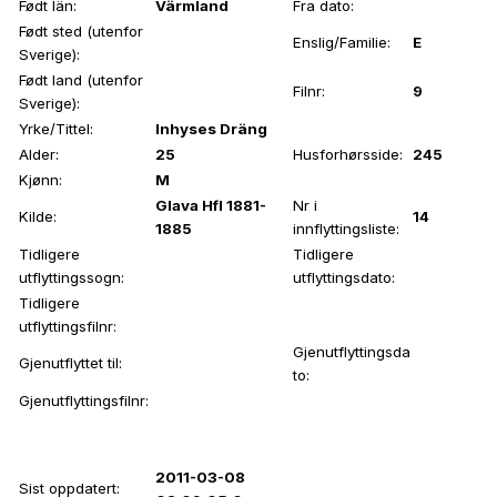
Født län:
Värmland
Fra dato:
Født sted (utenfor
Enslig/Familie:
E
Sverige):
Født land (utenfor
Filnr:
9
Sverige):
Yrke/Tittel:
Inhyses Dräng
Alder:
25
Husforhørsside:
245
Kjønn:
M
Glava Hfl 1881-
Nr i
Kilde:
14
1885
innflyttingsliste:
Tidligere
Tidligere
utflyttingssogn:
utflyttingsdato:
Tidligere
utflyttingsfilnr:
Gjenutflyttingsda
Gjenutflyttet til:
to:
Gjenutflyttingsfilnr:
2011-03-08
Sist oppdatert: