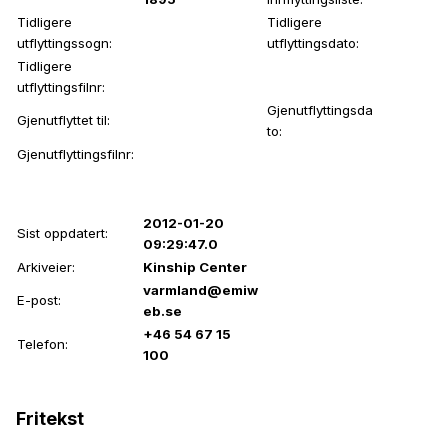
Tidligere
Tidligere
utflyttingssogn:
utflyttingsdato:
Tidligere
utflyttingsfilnr:
Gjenutflyttingsda
Gjenutflyttet til:
to:
Gjenutflyttingsfilnr:
2012-01-20
Sist oppdatert:
09:29:47.0
Arkiveier:
Kinship Center
varmland@emiw
E-post:
eb.se
+46 54 67 15
Telefon:
100
Fritekst