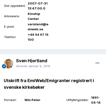
2007-07-31
Sist oppdatert:
13:47:00.0
Kinship
Arkiveiere:
Center
varmland@e
E-post:
miweb.se
+46 54 67 15
Telefon:
100
Sven Hjortland
Skrevet
Januar 9, 2019
Utskrift fra EmiWeb/Emigranter registrert i
svenske kirkebøker
1891-
Fornavn:
Nils Peter
Utflyttingsdato:
04-14