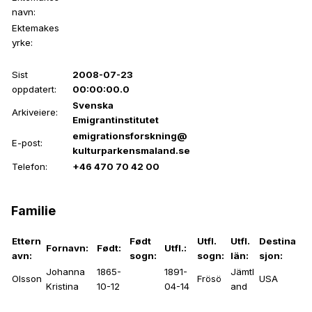
navn:
Ektemakes
yrke:
Sist
2008-07-23
oppdatert:
00:00:00.0
Svenska
Arkiveiere:
Emigrantinstitutet
emigrationsforskning@
E-post:
kulturparkensmaland.se
Telefon:
+46 470 70 42 00
Familie
Ettern
Født
Utfl.
Utfl.
Destina
Fornavn:
Født:
Utfl.:
avn:
sogn:
sogn:
län:
sjon:
Johanna
1865-
1891-
Jämtl
Olsson
Frösö
USA
Kristina
10-12
04-14
and