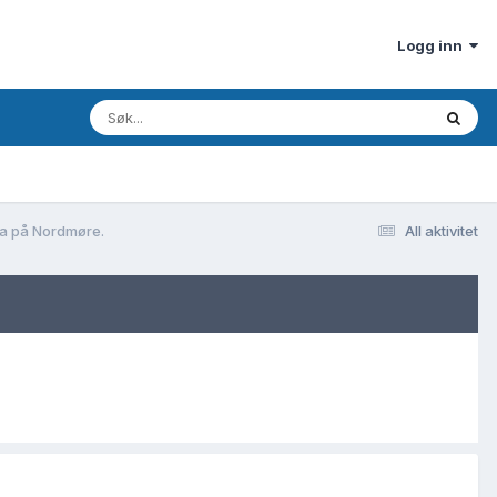
Logg inn
øla på Nordmøre.
All aktivitet