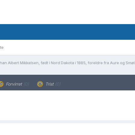
te
han Albert Mikkelsen, født i Nord Dakota i 1885, foreldre fra Aure og Sm
Forvirret
(0)
Trist
(0)