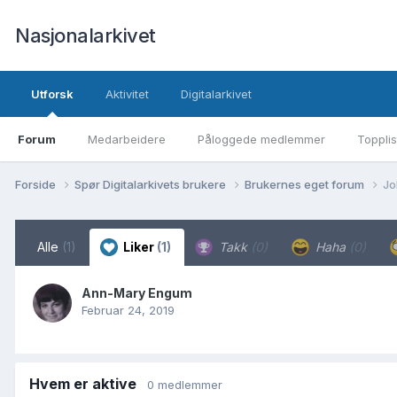
Nasjonalarkivet
Utforsk
Aktivitet
Digitalarkivet
Forum
Medarbeidere
Påloggede medlemmer
Topplis
Forside
Spør Digitalarkivets brukere
Brukernes eget forum
Jo
Alle
(1)
Liker
(1)
Takk
(0)
Haha
(0)
Ann-Mary Engum
Februar 24, 2019
Hvem er aktive
0 medlemmer