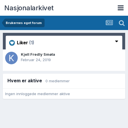
Nasjonalarkivet
Brukernes eget forum
Liker
(1)
Kjell Fredly Smøla
Februar 24, 2019
Hvem er aktive
0 medlemmer
Ingen innloggede medlemmer aktive