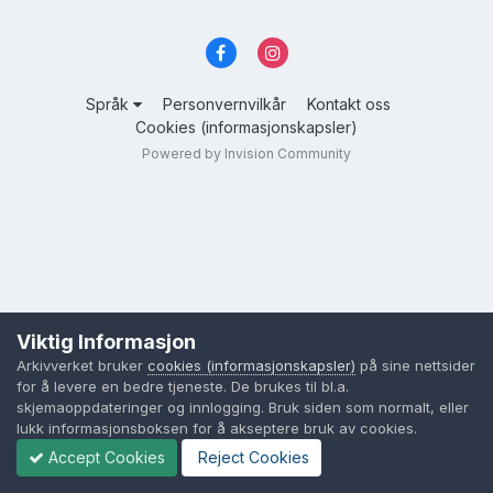
Språk
Personvernvilkår
Kontakt oss
Cookies (informasjonskapsler)
Powered by Invision Community
Viktig Informasjon
Arkivverket bruker
cookies (informasjonskapsler)
på sine nettsider
for å levere en bedre tjeneste. De brukes til bl.a.
skjemaoppdateringer og innlogging. Bruk siden som normalt, eller
lukk informasjonsboksen for å akseptere bruk av cookies.
Accept Cookies
Reject Cookies