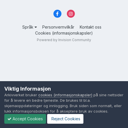
Språk
Personvernvilkår
Kontakt oss
Cookies (informasjonskapsler)
Powered by Invision Community
Viktig Informasjon
Arkivverket bruker
cookies (informasjonskapsler)
på sine nettsider
for å levere en bedre tjeneste. De brukes til bl.a.
skjemaoppdateringer og innlogging. Bruk siden som normalt, eller
lukk informasjonsboksen for å akseptere bruk av cookies.
Accept Cookies
Reject Cookies