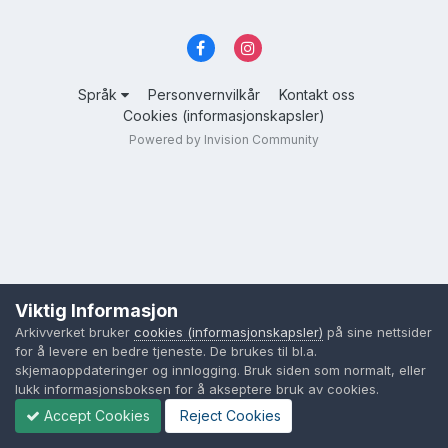
Språk
Personvernvilkår
Kontakt oss
Cookies (informasjonskapsler)
Powered by Invision Community
Viktig Informasjon
Arkivverket bruker
cookies (informasjonskapsler)
på sine nettsider
for å levere en bedre tjeneste. De brukes til bl.a.
skjemaoppdateringer og innlogging. Bruk siden som normalt, eller
lukk informasjonsboksen for å akseptere bruk av cookies.
Accept Cookies
Reject Cookies