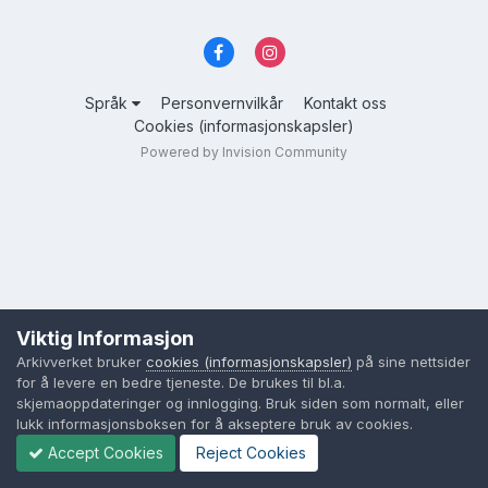
Språk
Personvernvilkår
Kontakt oss
Cookies (informasjonskapsler)
Powered by Invision Community
Viktig Informasjon
Arkivverket bruker
cookies (informasjonskapsler)
på sine nettsider
for å levere en bedre tjeneste. De brukes til bl.a.
skjemaoppdateringer og innlogging. Bruk siden som normalt, eller
lukk informasjonsboksen for å akseptere bruk av cookies.
Accept Cookies
Reject Cookies