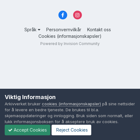
Språk
Personvernvilkår
Kontakt oss
Cookies (informasjonskapsler)
Powered by Invision Community
Viktig Informasjon
Arkivverket bruker
cookies (informasjonskapsler)
på sine nettsider
for å levere en bedre tjeneste. De brukes til bl.a.
skjemaoppdateringer og innlogging. Bruk siden som normalt, eller
lukk informasjonsboksen for å akseptere bruk av cookies.
Accept Cookies
Reject Cookies