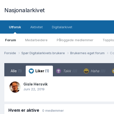
Nasjonalarkivet
Utforsk
Aktivitet
Digitalarkivet
Forum
Medarbeidere
Påloggede medlemmer
Topplis
Forside
Spør Digitalarkivets brukere
Brukernes eget forum
Co
Alle
(1)
Liker
(1)
Takk
(0)
Haha
(0)
Gisle Hersvik
Juni 22, 2019
Hvem er aktive
0 medlemmer