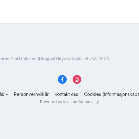
nrad Olai Mathisen (Heggøy) Høyvik/Høvik - til USA i 1903
råk
Personvernvilkår
Kontakt oss
Cookies (informasjonskaps
Powered by Invision Community