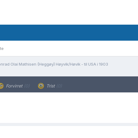
te
nrad Olai Mathisen (Heggøy) Høyvik/Høvik - til USA i 1903
Forvirret
(0)
Trist
(0)