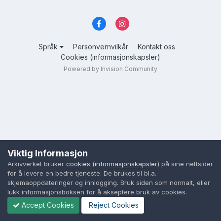
Språk
Personvernvilkår
Kontakt oss
Cookies (informasjonskapsler)
Powered by Invision Community
Viktig Informasjon
Arkivverket bruker
cookies (informasjonskapsler)
på sine nettsider
for å levere en bedre tjeneste. De brukes til bl.a.
skjemaoppdateringer og innlogging. Bruk siden som normalt, eller
lukk informasjonsboksen for å akseptere bruk av cookies.
Accept Cookies
Reject Cookies