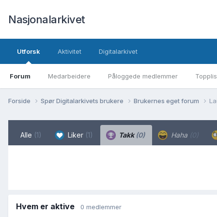
Nasjonalarkivet
Utforsk
Aktivitet
Digitalarkivet
Forum
Medarbeidere
Påloggede medlemmer
Topplis
Forside
Spør Digitalarkivets brukere
Brukernes eget forum
La
Alle
(1)
Liker
(1)
Takk
(0)
Haha
(0)
Hvem er aktive
0 medlemmer