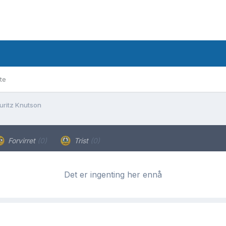
te
uritz Knutson
Forvirret
(0)
Trist
(0)
Det er ingenting her ennå