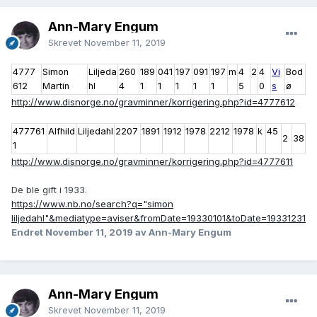
Ann-Mary Engum
Skrevet
November 11, 2019
4777
Simon
Liljeda
260
189
041
197
091
197
m
4
2
4
Vi
Bod
612
Martin
hl
4
1
1
1
1
1
5
0
s
ø
http://www.disnorge.no/gravminner/korrigering.php?id=4777612
477761
Alfhild
Liljedahl
2207
1891
1912
1978
2212
1978
k
45
2
38
1
http://www.disnorge.no/gravminner/korrigering.php?id=4777611
De ble gift i 1933.
https://www.nb.no/search?q="simon
liljedahl"&mediatype=aviser&fromDate=19330101&toDate=19331231
Endret
November 11, 2019
av Ann-Mary Engum
Ann-Mary Engum
Skrevet
November 11, 2019