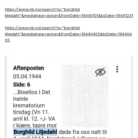
https://www.nb.no/search?q="borghild
liljedahl"&mediatype=aviser&fromDate=19440101&toDate=19441231
https://www.nb.no/search?q="borghild
liljedahl"&mediatype=aviser&fromDate=19440405&toDate=194404
05