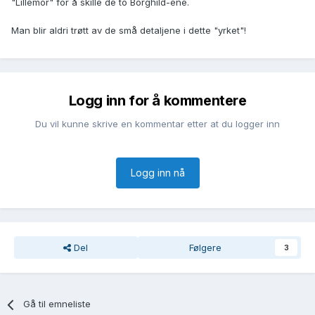
"Lillemor" for å skille de to Borghild-ene.
Man blir aldri trøtt av de små detaljene i dette "yrket"!
Logg inn for å kommentere
Du vil kunne skrive en kommentar etter at du logger inn
Logg inn nå
Del
Følgere
3
Gå til emneliste