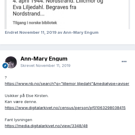
Endret
November 11, 2019
av Ann-Mary Engum
Ann-Mary Engum
Skrevet
November 11, 2019
?
https://www.nb.no/search?q="lillemor liljedahl"&mediatype=aviser
Usikker på Else Kirsten.
Kan være denne.
https://www.digitalarkivet.no/census/person/pf01063298038415
Fant lysningen
https://media.digitalarkivet.no/view/3348/48