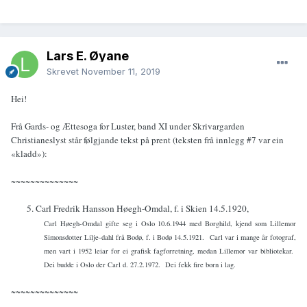
Lars E. Øyane
Skrevet
November 11, 2019
Hei!
Frå Gards- og Ættesoga for Luster, band XI under Skrivargarden
Christianeslyst står følgjande tekst på prent (teksten frå innlegg #7 var ein
«kladd»):
~~~~~~~~~~~~~~
5. Carl Fredrik Hansson Høegh-Omdal, f. i Skien 14.5.1920,
Carl Høegh-Omdal gifte seg i Oslo 10.6.1944 med Borghild, kjend som Lillemor
Simonsdotter Lilje-dahl frå Bodø, f. i Bodø 14.5.1921.
Carl var i mange år fotograf,
men vart i 1952 leiar for ei grafisk fagforretning, medan Lillemor var bibliotekar.
Dei budde i Oslo der Carl d. 27.2.1972.
Dei fekk fire born i lag.
~~~~~~~~~~~~~~