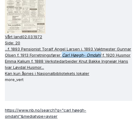
Vårt land02.03.1972
Side: 20
...f. 1893 Pensjonist Toralf Angel Larsen i. 1893 Vaktmester Gunnar
Olsen f. 1913 Forretningsfører
Carl Høegh- Omdahl
f. 1920 Husmor
Emma Kalium f. 1888 Verkstedarbeider Knut Bakke Ingneiør Hans
Ivar Løvdal Husmor...
Kan kun åpnes i Nasjonalbibliotekets lokaler
more_vert
https://www.nb.no/search?q="carl høegh-
omdahl"&mediatype=aviser