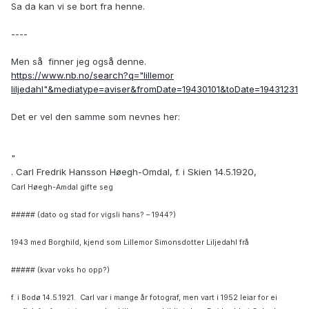
Sa da kan vi se bort fra henne.
----
Men så finner jeg også denne.
https://www.nb.no/search?q="lillemor
liljedahl"&mediatype=aviser&fromDate=19430101&toDate=19431231
Det er vel den samme som nevnes her:
"
.
Carl Fredrik Hansson Høegh-Omdal, f. i Skien 14.5.1920,
Carl
Høegh-Amdal gifte seg
##### (dato og stad for vigsli hans? – 1944?)
1943 med Borghild, kjend som Lillemor Simonsdotter Liljedahl frå
##### (kvar voks ho opp?)
f. i Bodø 14.5.1921. Carl var i mange år fotograf, men vart i 1952 leiar for ei