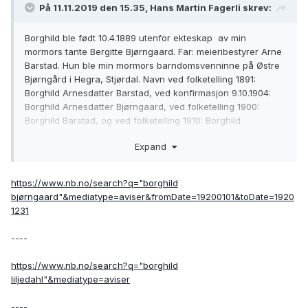
På 11.11.2019 den 15.35, Hans Martin Fagerli skrev:
Borghild ble født 10.4.1889 utenfor ekteskap av min
mormors tante Bergitte Bjørngaard. Far: meieribestyrer Arne
Barstad. Hun ble min mormors barndomsvenninne på Østre
Bjørngård i Hegra, Stjørdal. Navn ved folketelling 1891:
Borghild Arnesdatter Barstad, ved konfirmasjon 9.10.1904:
Borghild Arnesdatter Bjørngaard, ved folketelling 1900:
Borghild Barstad, og ved folketelling 1910: Borghild
Bjørnegaard.
Expand
Ved folketellingen i 1910 er hun elev i 3.kl. ved Levanger
Lærerskole, og bor i Kirkegata på Levanger.
https://www.nb.no/search?q="borghild
bjørngaard"&mediatype=aviser&fromDate=19200101&toDate=1920
Etter dette mister jeg sporene, men jeg mener å huske at
1231
hun ble gift Liljedahl. Av søk jeg har gjort i de digitaliserte
avisene ved Nasjonalbiblioteket, er det en mulighet for at
----
hun døde i 1944. Finner henne ikke i Norske gravminner.
https://www.nb.no/search?q="borghild
Er det mulig å finne noe mer? Giftemål, barn ????
liljedahl"&mediatype=aviser
----