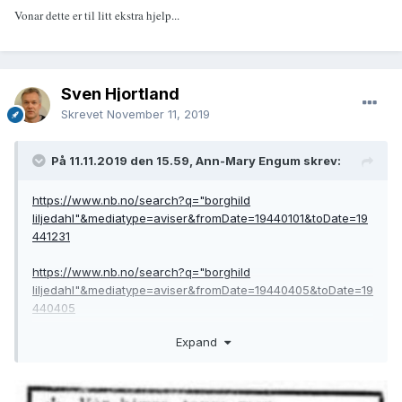
Vonar dette er til litt ekstra hjelp...
Sven Hjortland
Skrevet
November 11, 2019
På 11.11.2019 den 15.59, Ann-Mary Engum skrev:
https://www.nb.no/search?q="borghild
liljedahl"&mediatype=aviser&fromDate=19440101&toDate=19
441231
https://www.nb.no/search?q="borghild
liljedahl"&mediatype=aviser&fromDate=19440405&toDate=19
440405
Expand