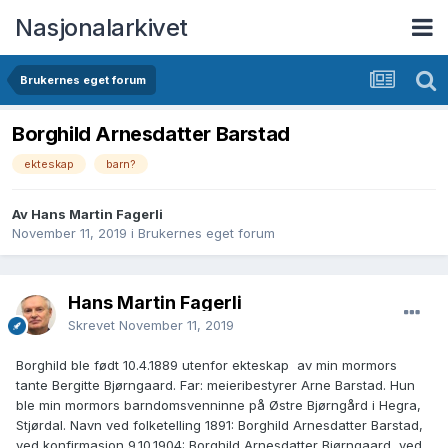
Nasjonalarkivet
Brukernes eget forum
Borghild Arnesdatter Barstad
ekteskap
barn?
Av Hans Martin Fagerli
November 11, 2019
i
Brukernes eget forum
Hans Martin Fagerli
Skrevet
November 11, 2019
Borghild ble født 10.4.1889 utenfor ekteskap av min mormors
tante Bergitte Bjørngaard. Far: meieribestyrer Arne Barstad. Hun
ble min mormors barndomsvenninne på Østre Bjørngård i Hegra,
Stjørdal. Navn ved folketelling 1891: Borghild Arnesdatter Barstad,
ved konfirmasjon 9.10.1904: Borghild Arnesdatter Bjørngaard, ved