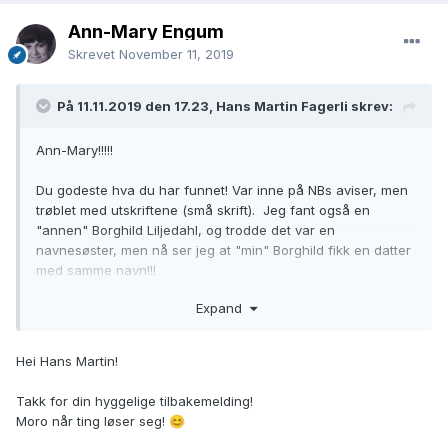
Ann-Mary Engum
Skrevet
November 11, 2019
På 11.11.2019 den 17.23, Hans Martin Fagerli skrev:
Ann-Mary!!!!!
Du godeste hva du har funnet! Var inne på NBs aviser, men
trøblet med utskriftene (små skrift). Jeg fant også en
"annen" Borghild Liljedahl, og trodde det var en
navnesøster, men nå ser jeg at "min" Borghild fikk en datter
med samme navn!!!
Expand
Jeg har et meget gammelt familiemedlem som vil bli veldig
glad for dette!
Hei Hans Martin!
Takk for din hyggelige tilbakemelding!
Moro når ting løser seg!
😊