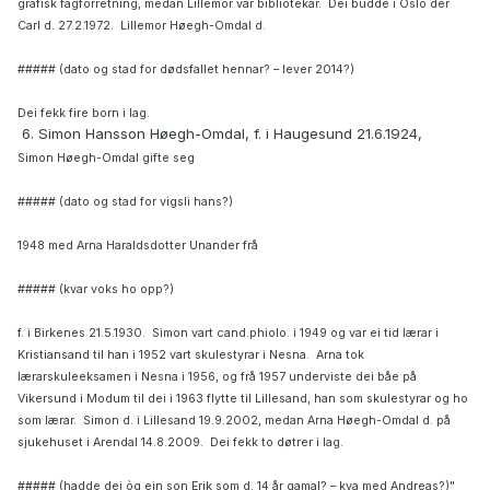
grafisk fagforretning, medan Lillemor var bibliotekar. Dei budde i Oslo der
Carl d. 27.2.1972. Lillemor Høegh-Omdal d.
##### (dato og stad for dødsfallet
hennar? – lever 2014?)
Dei fekk fire born i lag.
6. Simon Hansson Høegh-Omdal, f.
i Haugesund 21.6.1924,
Simon Høegh-Omdal gifte seg
##### (dato og stad for vigsli hans?)
1948 med Arna Haraldsdotter Unander frå
##### (kvar voks ho opp?)
f. i Birkenes 21.5.1930. Simon vart
cand.phiolo. i 1949 og var ei tid lærar i
Kristiansand til han i 1952 vart skulestyrar i Nesna. Arna tok
lærarskuleeksamen i Nesna i 1956, og frå 1957 underviste dei båe på
Vikersund i Modum til dei i 1963 flytte til Lillesand, han som skulestyrar og ho
som lærar. Simon d. i Lillesand 19.9.2002,
medan Arna Høegh-Omdal d. på
sjukehuset i Arendal 14.8.2009. Dei fekk to døtrer i lag.
##### (hadde dei òg ein son Erik som d. 14 år gamal? – kva med Andreas?)"