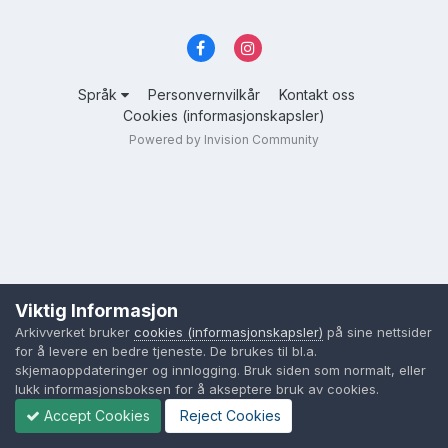
Språk
Personvernvilkår
Kontakt oss
Cookies (informasjonskapsler)
Powered by Invision Community
Viktig Informasjon
Arkivverket bruker
cookies (informasjonskapsler)
på sine nettsider
for å levere en bedre tjeneste. De brukes til bl.a.
skjemaoppdateringer og innlogging. Bruk siden som normalt, eller
lukk informasjonsboksen for å akseptere bruk av cookies.
Accept Cookies
Reject Cookies