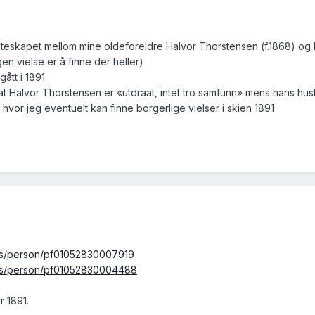
kteskapet mellom mine oldeforeldre Halvor Thorstensen (f.1868) og I
n vielse er å finne der heller)
gått i 1891.
at Halvor Thorstensen er «utdraat, intet tro samfunn» mens hans hust
vor jeg eventuelt kan finne borgerlige vielser i skien 1891
nsus/person/pf01052830007919
nsus/person/pf01052830004488
r 1891.