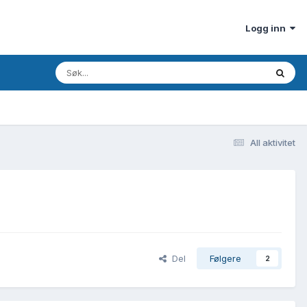
Logg inn
All aktivitet
Del
Følgere
2