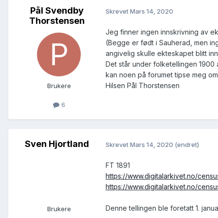
Pål Svendby
Skrevet
Mars 14, 2020
Thorstensen
Jeg finner ingen innskrivning av e
(Begge er født i Sauherad, men inge
angivelig skulle ekteskapet blitt inn
Det står under folketellingen 1900 
kan noen på forumet tipse meg om h
Hilsen Pål Thorstensen
Brukere
6
Sven Hjortland
Skrevet
Mars 14, 2020
(endret)
FT 1891
https://www.digitalarkivet.no/ce
https://www.digitalarkivet.no/ce
Denne tellingen ble foretatt 1. janua
Brukere