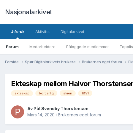
Nasjonalarkivet
Utforsk
Aktivitet
Digitalarkivet
Forum
Medarbeidere
Påloggede medlemmer
Topplis
Forside
Spør Digitalarkivets brukere
Brukernes eget forum
Ek
Ekteskap mellom Halvor Thorstensen
ekteskap
borgerlig
skien
1891
Av Pål Svendby Thorstensen
Mars 14, 2020
i
Brukernes eget forum