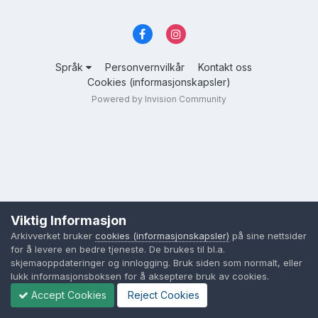
Språk
Personvernvilkår
Kontakt oss
Cookies (informasjonskapsler)
Powered by Invision Community
Viktig Informasjon
Arkivverket bruker
cookies (informasjonskapsler)
på sine nettsider
for å levere en bedre tjeneste. De brukes til bl.a.
skjemaoppdateringer og innlogging. Bruk siden som normalt, eller
lukk informasjonsboksen for å akseptere bruk av cookies.
Accept Cookies
Reject Cookies