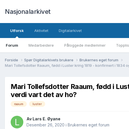
Nasjonalarkivet
Utforsk
Aktivitet
Digitalarkivet
Forum
Medarbeidere
Påloggede medlemmer
Topplis
Forside
Spør Digitalarkivets brukere
Brukernes eget forum
Mari Tollefsdotter Raaum, fødd i Luster kring 1819 - konfirmert i 1834 o
Mari Tollefsdotter Raaum, fødd i Lust
verdi vart det av ho?
raaum
luster
Av Lars E. Øyane
Desember 26, 2020
i
Brukernes eget forum