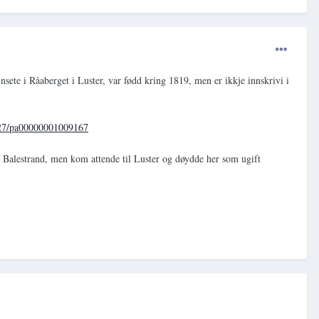
ete i Råaberget i Luster, var fødd kring 1819, men er ikkje innskrivi i
w/27/pa00000001009167
i Balestrand, men kom attende til Luster og døydde her som ugift