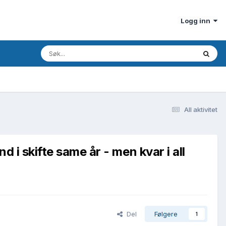
Logg inn
All aktivitet
 i skifte same år - men kvar i all
Del
Følgere
1