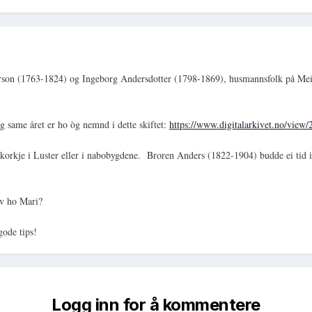
erson (1763-1824) og Ingeborg Andersdotter (1798-1869), husmannsfolk på Meins
g same året er ho òg nemnd i dette skiftet:
https://www.digitalarkivet.no/vie
 korkje i Luster eller i nabobygdene. Broren Anders (1822-1904) budde ei tid 
av ho Mari?
gode tips!
Logg inn for å kommentere