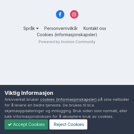
Språk
Personvernvilkår
Kontakt oss
Cookies (informasjonskapsler)
Powered by Invision Community
Viktig Informasjon
Arkivverket bruker
cookies (informasjonskapsler)
på sine nettsider
for å levere en bedre tjeneste. De brukes til bl.a.
skjemaoppdateringer og innlogging. Bruk siden som normalt, eller
lukk informasjonsboksen for å akseptere bruk av cookies.
Accept Cookies
Reject Cookies