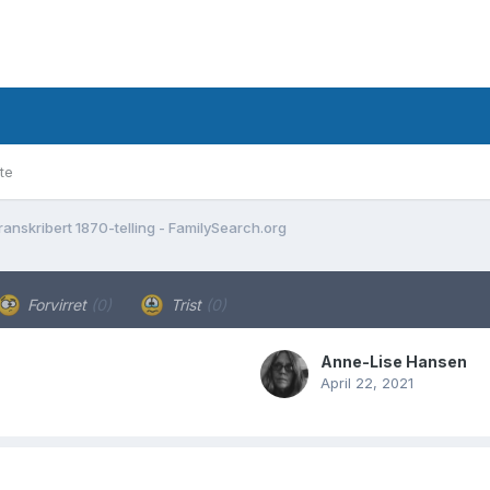
te
ranskribert 1870-telling - FamilySearch.org
Forvirret
(0)
Trist
(0)
Anne-Lise Hansen
April 22, 2021