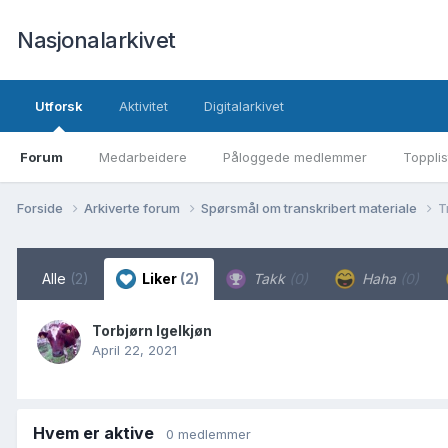
Nasjonalarkivet
Utforsk
Aktivitet
Digitalarkivet
Forum
Medarbeidere
Påloggede medlemmer
Topplis
Forside
Arkiverte forum
Spørsmål om transkribert materiale
T
Alle
(2)
Liker
(2)
Takk
(0)
Haha
(0)
Torbjørn Igelkjøn
April 22, 2021
Hvem er aktive
0 medlemmer