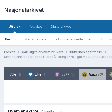
Nasjonalarkivet
Utforsk
Aktivitet
Digitalarkivet
Forum
Medarbeidere
Påloggede medlemmer
Topplis
Forside
Spør Digitalarkivets brukere
Brukernes eget forum
Alle
(1)
Liker
(1)
Takk
(0)
Haha
(0)
Hvem er aktive
0 medlemmer