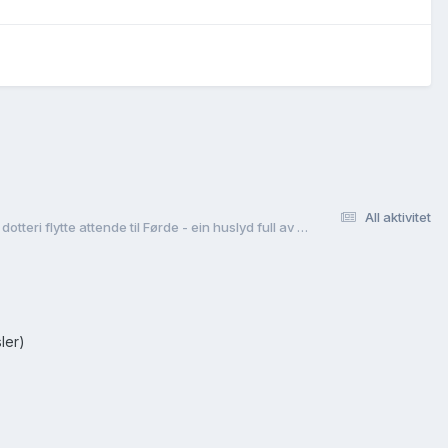
All aktivitet
Simon Christenson, fødd i Førde(?) kring 1775 - gift med Anna Colbeinsdotter frå Råeim i Gaular - vart plassfolk under Rønnei i Luster, men eine dotteri flytte attende til Førde - ein huslyd full av utfordringar?
ler)