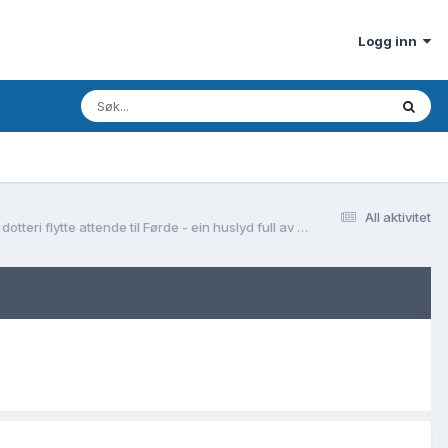
Logg inn
All aktivitet
Simon Christenson, fødd i Førde(?) kring 1775 - gift med Anna Colbeinsdotter frå Råeim i Gaular - vart plassfolk under Rønnei i Luster, men eine dotteri flytte attende til Førde - ein huslyd full av utfordringar?