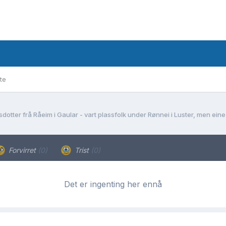
te
Forvirret
(0)
Trist
(0)
Det er ingenting her ennå