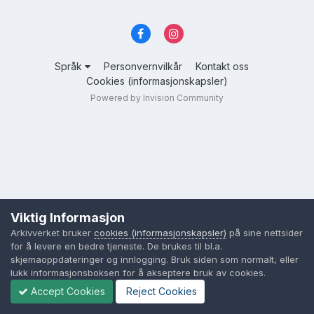
Språk
Personvernvilkår
Kontakt oss
Cookies (informasjonskapsler)
Powered by Invision Community
Viktig Informasjon
Arkivverket bruker
cookies (informasjonskapsler)
på sine nettsider
for å levere en bedre tjeneste. De brukes til bl.a.
skjemaoppdateringer og innlogging. Bruk siden som normalt, eller
lukk informasjonsboksen for å akseptere bruk av cookies.
Accept Cookies
Reject Cookies