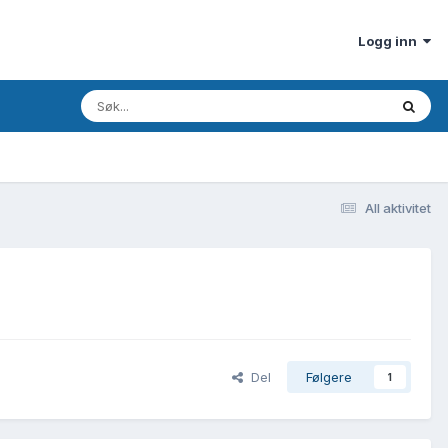
Logg inn
All aktivitet
Del
Følgere
1