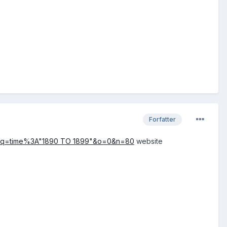
Forfatter
ær&aq=time%3A"1890 TO 1899"&o=0&n=80
website