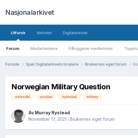
Nasjonalarkivet
Utforsk
Aktivitet
Digitalarkivet
Forum
Medarbeidere
Påloggede medlemmer
Topplis
Forside
Spør Digitalarkivets brukere
Brukernes eget forum
No
Norwegian Military Question
setesdal
rysstad
hylestad
military
Av Murray Rystead
November 17, 2021
i
Brukernes eget forum