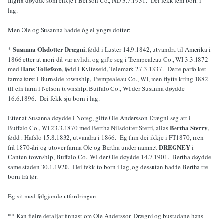
Ingrid døydde som enkje i Benson Co., ND 3.7.1931. Dei fekk fem born i
lag.
Men Ole og Susanna hadde òg ei yngre dotter:
Susanna Olsdotter Drægni
*
, fødd i Luster 14.9.1842, utvandra til Amerika i
1866 etter at mori då var avlidi, og gifte seg i Trempealeau Co., WI 3.3.1872
Hans Tollefson
med
, fødd i Kviteseid, Telemark 27.3.1837. Dette parfolket
farma først i Burnside township, Trempealeau Co., WI, men flytte kring 1882
til ein farm i Nelson township, Buffalo Co., WI der Susanna døydde
16.6.1896. Dei fekk sju born i lag.
Etter at Susanna døydde i Noreg, gifte Ole Andersson Drægni seg att i
Bertha Sterry
Buffalo Co., WI 23.3.1870 med Bertha Nilsdotter Sterri, alias
,
fødd i Hafslo 15.8.1832, utvandra i 1866. Eg finn dei ikkje i FT1870, men
DREGNEY
frå 1870-åri og utover farma Ole og Bertha under namnet
i
Canton township, Buffalo Co., WI der Ole døydde 14.7.1901. Bertha døydde
same staden 30.1.1920. Dei fekk to born i lag, og dessutan hadde Bertha tre
born frå før.
Eg sit med følgjande utfordringar:
** Kan fleire detaljar finnast om Ole Andersson Drægni og bustadane hans