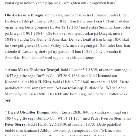
vonar eg at nokon kan hjelpa meg «straighten out» biografien hans?
Ole Andersson Drægni
, opphavleg husmannsson frå Eidsneset under Eide i
Luster, vart døypt i Luster 29.11.1812. Han flytte som lærar til Fortunsdalen
og gifte seg første gongen i Luster 12.12.1837 med enkja Susanna Jansdotter
på Drægni (1801-1864). Ole tok over som gardbrukar på Drægni, men i
1848 utvandra Ole åleine til Amerika. Det vert foralt at han kring 1850 skal
ha vore gullgravar i Carson Valley, CA, men ein gong på 1850-talet kom han
attende til Luster og dreiv på ny garden til han i 1857 på ny utvandra til
Amerika. Han hadde då med seg dei to eldste døtrene:
Anna Marie Olsdotter Drægni
*
, fødd i Luster 5.1.1839, utvandra som sagt i
1857 og gifte seg i Buffalo Co., WI 26.9.1861 med Nils Hermundson
Nels H. Kins
Kinserdal alias
, fødd i Hafslo 7.7.1840, utvandra i 1855. Dette
parfolket budde som farmarar i Nelson township, Buffalo Co., WI der Anna
Marie døydde 24.4.1890. Dei fekk åtte born i lag, men berre ei dotter voks
opp!
Ingrid Olsdotter Drægni
*
, fødd i Luster 28.8.1840, utvandra som sagt òg i
1857 og gifte seg i Buffalo Co., WI 14.11.1874 med Peder Iverson Sterri alias
Peter Sterry
, fødd i Hafslo 22.6.1849, utvandra i 1873. Dette parfolket
budde som farmarar i Albion towbnship, Trempealeau Co., WI, men som