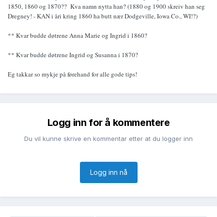
1850, 1860 og 1870?? Kva namn nytta han? (1880 og 1900 skreiv han seg
Dregney! - KAN i åri kring 1860 ha butt nær Dodgeville, Iowa Co., WI!?)
** Kvar budde døtrene Anna Marie og Ingrid i 1860?
** Kvar budde døtrene Ingrid og Susanna i 1870?
Eg takkar so mykje på førehand for alle gode tips!
Logg inn for å kommentere
Du vil kunne skrive en kommentar etter at du logger inn
Logg inn nå