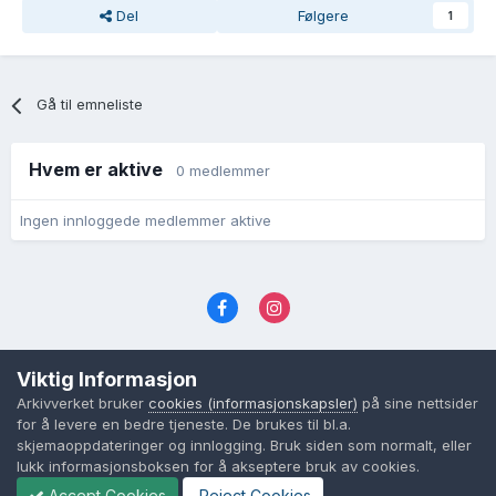
Del
Følgere
1
Gå til emneliste
Hvem er aktive
0 medlemmer
Ingen innloggede medlemmer aktive
Språk
Personvernvilkår
Kontakt oss
Viktig Informasjon
Cookies (informasjonskapsler)
Arkivverket bruker
cookies (informasjonskapsler)
på sine nettsider
Powered by Invision Community
for å levere en bedre tjeneste. De brukes til bl.a.
skjemaoppdateringer og innlogging. Bruk siden som normalt, eller
lukk informasjonsboksen for å akseptere bruk av cookies.
Accept Cookies
Reject Cookies