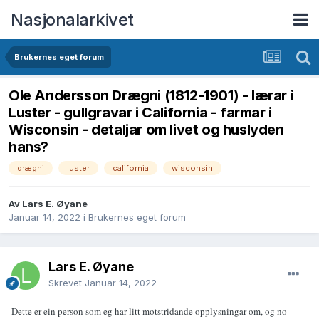
Nasjonalarkivet
Brukernes eget forum
Ole Andersson Drægni (1812-1901) - lærar i
Luster - gullgravar i California - farmar i
Wisconsin - detaljar om livet og huslyden
hans?
drægni
luster
california
wisconsin
Av Lars E. Øyane
Januar 14, 2022
i
Brukernes eget forum
Lars E. Øyane
Skrevet
Januar 14, 2022
Dette er ein person som eg har litt motstridande opplysningar om, og no