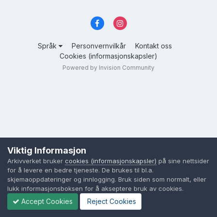
Språk
Personvernvilkår
Kontakt oss
Cookies (informasjonskapsler)
Powered by Invision Community
Viktig Informasjon
Arkivverket bruker
cookies (informasjonskapsler)
på sine nettsider
for å levere en bedre tjeneste. De brukes til bl.a.
skjemaoppdateringer og innlogging. Bruk siden som normalt, eller
lukk informasjonsboksen for å akseptere bruk av cookies.
Accept Cookies
Reject Cookies