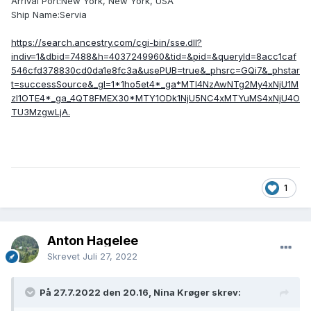
Arrival Port:New York, New York, USA
Ship Name:Servia
https://search.ancestry.com/cgi-bin/sse.dll?
indiv=1&dbid=7488&h=4037249960&tid=&pid=&queryId=8acc1caf
546cfd378830cd0da1e8fc3a&usePUB=true&_phsrc=GQi7&_phstar
t=successSource&_gl=1*1ho5et4*_ga*MTI4NzAwNTg2My4xNjU1M
zI1OTE4*_ga_4QT8FMEX30*MTY1ODk1NjU5NC4xMTYuMS4xNjU4O
TU3MzgwLjA.
1
Anton Hagelee
Skrevet
Juli 27, 2022
På 27.7.2022 den 20.16, Nina Krøger skrev: