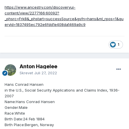
https://www.ancestry.com/discoveryui-
content/view/2277166:60092?
_phsrc=Frk8&_phstart=successSource&gsfn=hans&ml_rpos=1&qu
eryId=1837495ec792e6fdd1e408da1469a9c9
1
Anton Hagelee
Skrevet
Juli 27, 2022
Hans Conrad Hansen
in the U.S., Social Security Applications and Claims Index, 1936-
2007
Name:Hans Conrad Hansen
Gender:Male
Race:White
Birth Date:24 Feb 1884
Birth Place:Bergen, Norway