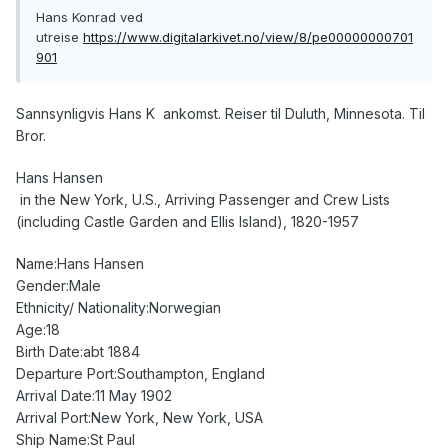
Hans Konrad ved
utreise
https://www.digitalarkivet.no/view/8/pe00000000701
901
Sannsynligvis Hans K ankomst. Reiser til Duluth, Minnesota. Til
Bror.
Hans Hansen
in the New York, U.S., Arriving Passenger and Crew Lists
(including Castle Garden and Ellis Island), 1820-1957
Name:Hans Hansen
Gender:Male
Ethnicity/ Nationality:Norwegian
Age:18
Birth Date:abt 1884
Departure Port:Southampton, England
Arrival Date:11 May 1902
Arrival Port:New York, New York, USA
Ship Name:St Paul