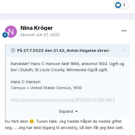
1
Nina Kröger
Skrevet
Juli 27, 2022
På 27.7.2022 den 21.42, Anton Hagelee skrev:
Kandidat? Hans C Hanson født 1884, ankomst 1902. Ugift og
bor i Duluth, St Louis County, Minnesota Også ugift.
Hans C Hanson
Census • United States Census, 1930
https://www.familysearch.org/ark:/61903/1:1:X3DN-WXZ
Expand
Du fant dem
. Tusen takk. Jeg hadde håpet de hadde giftet
😊
seg….. Jeg har ikke tilgang til ancestry, så den får jeg ikke sett.