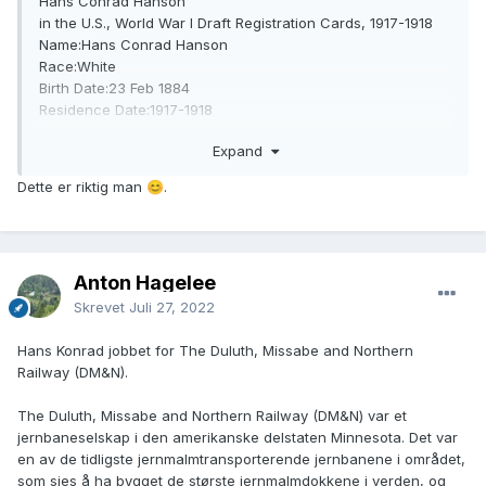
Hans Conrad Hanson
in the U.S., World War I Draft Registration Cards, 1917-1918
Name:Hans Conrad Hanson
Race:White
Birth Date:23 Feb 1884
Residence Date:1917-1918
Street Address:2515 W. 1st St
Expand
Residence Place:Duluth, St Louis, Minnesota, USA
Draft Board:2
Dette er riktig man
.
😊
Physical Build:Medium
Height:Tall
Hair Color:Brown
Eye Color:Blue
Anton Hagelee
Relative:Mrs Jaren Hanson
Skrevet
Juli 27, 2022
Hans Konrad jobbet for The Duluth, Missabe and Northern
Railway (DM&N).
The Duluth, Missabe and Northern Railway (DM&N) var et
jernbaneselskap i den amerikanske delstaten Minnesota. Det var
en av de tidligste jernmalmtransporterende jernbanene i området,
som sies å ha bygget de største jernmalmdokkene i verden, og