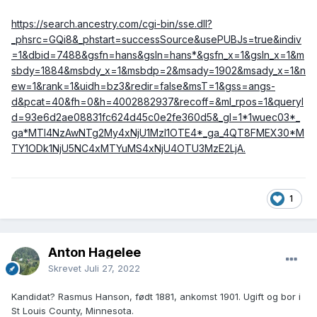
https://search.ancestry.com/cgi-bin/sse.dll?
_phsrc=GQi8&_phstart=successSource&usePUBJs=true&indiv
=1&dbid=7488&gsfn=hans&gsln=hans*&gsfn_x=1&gsln_x=1&m
sbdy=1884&msbdy_x=1&msbdp=2&msady=1902&msady_x=1&n
ew=1&rank=1&uidh=bz3&redir=false&msT=1&gss=angs-
d&pcat=40&fh=0&h=4002882937&recoff=&ml_rpos=1&queryI
d=93e6d2ae08831fc624d45c0e2fe360d5&_gl=1*1wuec03*_
ga*MTI4NzAwNTg2My4xNjU1MzI1OTE4*_ga_4QT8FMEX30*M
TY1ODk1NjU5NC4xMTYuMS4xNjU4OTU3MzE2LjA.
1
Anton Hagelee
Skrevet
Juli 27, 2022
Kandidat? Rasmus Hanson, født 1881, ankomst 1901. Ugift og bor i
St Louis County, Minnesota.