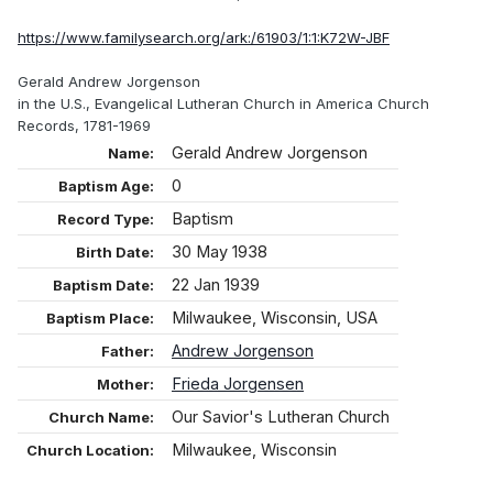
https://www.familysearch.org/ark:/61903/1:1:K72W-JBF
Gerald Andrew Jorgenson
in the U.S., Evangelical Lutheran Church in America Church
Records, 1781-1969
Gerald Andrew Jorgenson
Name:
0
Baptism Age:
Baptism
Record Type:
30 May 1938
Birth Date:
22 Jan 1939
Baptism Date:
Milwaukee, Wisconsin, USA
Baptism Place:
Andrew Jorgenson
Father:
Frieda Jorgensen
Mother:
Our Savior's Lutheran Church
Church Name:
Milwaukee, Wisconsin
Church Location: