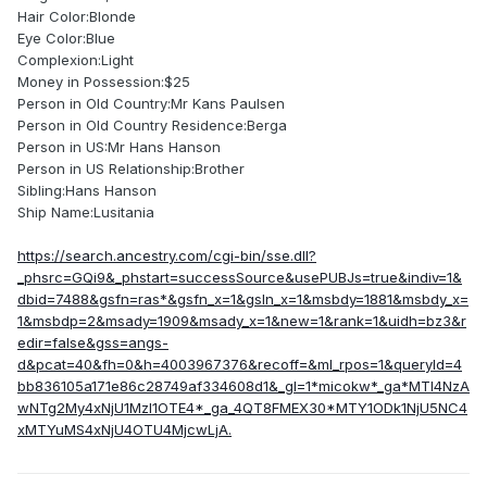
Hair Color:Blonde
Eye Color:Blue
Complexion:Light
Money in Possession:$25
Person in Old Country:Mr Kans Paulsen
Person in Old Country Residence:Berga
Person in US:Mr Hans Hanson
Person in US Relationship:Brother
Sibling:Hans Hanson
Ship Name:Lusitania
https://search.ancestry.com/cgi-bin/sse.dll?
_phsrc=GQi9&_phstart=successSource&usePUBJs=true&indiv=1&
dbid=7488&gsfn=ras*&gsfn_x=1&gsln_x=1&msbdy=1881&msbdy_x=
1&msbdp=2&msady=1909&msady_x=1&new=1&rank=1&uidh=bz3&r
edir=false&gss=angs-
d&pcat=40&fh=0&h=4003967376&recoff=&ml_rpos=1&queryId=4
bb836105a171e86c28749af334608d1&_gl=1*micokw*_ga*MTI4NzA
wNTg2My4xNjU1MzI1OTE4*_ga_4QT8FMEX30*MTY1ODk1NjU5NC4
xMTYuMS4xNjU4OTU4MjcwLjA.