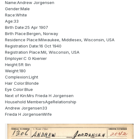
Name:Andrew Jorgensen
Gender:Male
Race:White
Age:33
Birth Date:25 Apr 1907
Birth Place:Bergen, Norway
Residence Place:Milwaukee, Middlesex, Wisconsin, USA
Registration Date:16 Oct 1940
Registration Place:Mil, Wisconsin, USA
Employer:C G Koenier
Height:5ft 9in
Weight:180
Complexion:Light
Hair Color:Blonde
Eye Color:Blue
Next of Kin:Mrs Frieda H Jorgensen
Household MembersAgeRelationship
Andrew Jorgensen33
Frieda H JorgensenWife