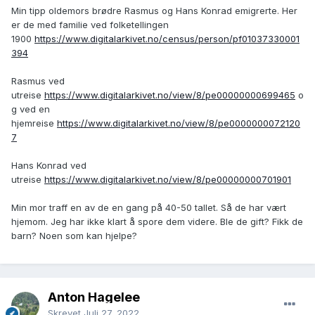
Min tipp oldemors brødre Rasmus og Hans Konrad emigrerte. Her
er de med familie ved folketellingen
1900
https://www.digitalarkivet.no/census/person/pf01037330001
394
Rasmus ved
utreise
https://www.digitalarkivet.no/view/8/pe00000000699465
o
g ved en
hjemreise
https://www.digitalarkivet.no/view/8/pe0000000072120
7
Hans Konrad ved
utreise
https://www.digitalarkivet.no/view/8/pe00000000701901
Min mor traff en av de en gang på 40-50 tallet. Så de har vært
hjemom. Jeg har ikke klart å spore dem videre. Ble de gift? Fikk de
barn? Noen som kan hjelpe?
Anton Hagelee
Skrevet
Juli 27, 2022