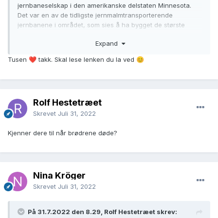
jernbaneselskap i den amerikanske delstaten Minnesota.
Det var en av de tidligste jernmalmtransporterende
jernbanene i området, som sies å ha bygget de største
jernmalmdokkene i verden, og var senere en av de
Expand
konstituerende jernbanene i sammenslåingen som dannet
Duluth, Missabe og Iron Range Railway.
Tusen
takk. Skal lese lenken du la ved
❤️
😊
https://www.american-rails.com/missabe.html
Rolf Hestetræet
Skrevet
Juli 31, 2022
Kjenner dere til når brødrene døde?
Nina Kröger
Skrevet
Juli 31, 2022
På 31.7.2022 den 8.29, Rolf Hestetræet skrev: