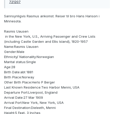
721207
Sannsynligvis Rasmus ankomst. Reiser til bro Hans Hanson i
Minnesota.
Rasmis Uausen
in the New York, U.S., Arriving Passenger and Crew Lists
(including Castle Garden and Ellis Island), 1820-1957
Name:Rasmis Uausen
Gender:Male
Ethnicity/ Nationality:Norwegian
Marital status:Single
Age:28
Birth Date:abt 1881
Birth Place:Norway
Other Birth Place:Herlo P Berger
Last Known Residence:Two Harbor Menni, USA
Departure Port:Liverpool, England
Arrival Date:27 Mar 1909
Arrival Port:New York, New York, USA
Final Destination:Dieleeth, Menni
Height:5 Feet, 3 Inches