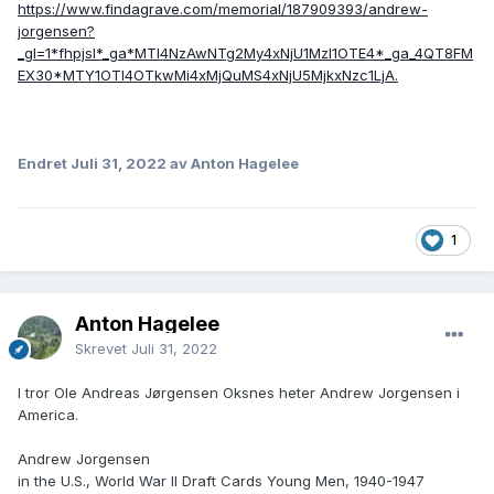
https://www.findagrave.com/memorial/187909393/andrew-
jorgensen?
_gl=1*fhpjsl*_ga*MTI4NzAwNTg2My4xNjU1MzI1OTE4*_ga_4QT8FM
EX30*MTY1OTI4OTkwMi4xMjQuMS4xNjU5MjkxNzc1LjA.
Endret
Juli 31, 2022
av Anton Hagelee
1
Anton Hagelee
Skrevet
Juli 31, 2022
I tror Ole Andreas Jørgensen Oksnes heter Andrew Jorgensen i
America.
Andrew Jorgensen
in the U.S., World War II Draft Cards Young Men, 1940-1947