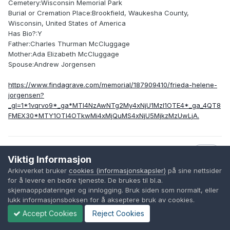
Cemetery:Wisconsin Memorial Park
Burial or Cremation Place:Brookfield, Waukesha County,
Wisconsin, United States of America
Has Bio?:Y
Father:Charles Thurman McCluggage
Mother:Ada Elizabeth McCluggage
Spouse:Andrew Jorgensen
https://www.findagrave.com/memorial/187909410/frieda-helene-
jorgensen?
_gl=1*1vqrvo9*_ga*MTI4NzAwNTg2My4xNjU1MzI1OTE4*_ga_4QT8
FMEX30*MTY1OTI4OTkwMi4xMjQuMS4xNjU5MjkzMzUwLjA.
1
Viktig Informasjon
Arkivverket bruker
cookies (informasjonskapsler)
på sine nettsider
for å levere en bedre tjeneste. De brukes til bl.a.
Nina Kröger
skjemaoppdateringer og innlogging. Bruk siden som normalt, eller
lukk informasjonsboksen for å akseptere bruk av cookies.
Skrevet
Juli 31, 2022
Accept Cookies
Reject Cookies
På 31.7.2022 den 18.32, Anton Hagelee skrev: