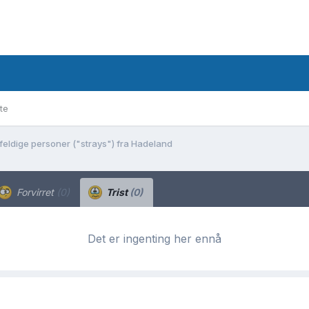
te
lfeldige personer ("strays") fra Hadeland
Forvirret
(0)
Trist
(0)
Det er ingenting her ennå