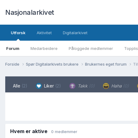
Nasjonalarkivet
Utforsk
Aktivitet
Digitalarkivet
Forum
Medarbeidere
Påloggede medlemmer
Topplis
Forside
Spør Digitalarkivets brukere
Brukernes eget forum
Ti
Alle
(2)
Liker
(2)
Takk
(0)
Haha
(0)
Hvem er aktive
0 medlemmer