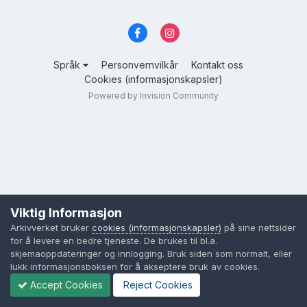
Språk
Personvernvilkår
Kontakt oss
Cookies (informasjonskapsler)
Powered by Invision Community
Viktig Informasjon
Arkivverket bruker
cookies (informasjonskapsler)
på sine nettsider
for å levere en bedre tjeneste. De brukes til bl.a.
skjemaoppdateringer og innlogging. Bruk siden som normalt, eller
lukk informasjonsboksen for å akseptere bruk av cookies.
Accept Cookies
Reject Cookies