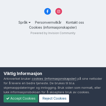
Språk
Personvernvilkår
Kontakt oss
Cookies (informasjonskapsler)
Powered by Invision Community
Viktig Informasjon
Arkivverket bruker
cookies (informasjonskapsler)
på sine nettsider
for å levere en bedre tjeneste. De brukes til bl.a.
skjemaoppdateringer og innlogging. Bruk siden som normalt, eller
lukk informasjonsboksen for å akseptere bruk av cookies.
Accept Cookies
Reject Cookies