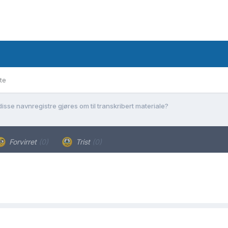
te
isse navnregistre gjøres om til transkribert materiale?
Forvirret
(0)
Trist
(0)