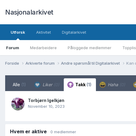
Nasjonalarkivet
Utforsk
Aktivitet
Digitalarkivet
Forum
Medarbeidere
Påloggede medlemmer
Topplis
Forside
Arkiverte forum
Andre spørsmål til Digitalarkivet
Kan d
Alle
(1)
Liker
(0)
Takk
(1)
Haha
(0)
Torbjørn Igelkjøn
November 10, 2023
Hvem er aktive
0 medlemmer