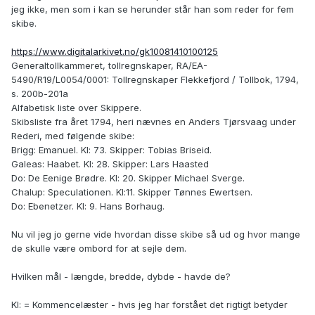
jeg ikke, men som i kan se herunder står han som reder for fem
skibe.
https://www.digitalarkivet.no/gk10081410100125
Generaltollkammeret, tollregnskaper, RA/EA-
5490/R19/L0054/0001: Tollregnskaper Flekkefjord / Tollbok, 1794,
s. 200b-201a
Alfabetisk liste over Skippere.
Skibsliste fra året 1794, heri nævnes en Anders Tjørsvaag under
Rederi, med følgende skibe:
Brigg: Emanuel. Kl: 73. Skipper: Tobias Briseid.
Galeas: Haabet. Kl: 28. Skipper: Lars Haasted
Do: De Eenige Brødre. Kl: 20. Skipper Michael Sverge.
Chalup: Speculationen. Kl:11. Skipper Tønnes Ewertsen.
Do: Ebenetzer. Kl: 9. Hans Borhaug.
Nu vil jeg jo gerne vide hvordan disse skibe så ud og hvor mange
de skulle være ombord for at sejle dem.
Hvilken mål - længde, bredde, dybde - havde de?
Kl: = Kommencelæster - hvis jeg har forstået det rigtigt betyder