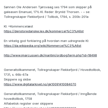
Sønnen Ole Andersen Tjørsvaag ses 1794 som skipper på
galeasen Emanuel, 17½ Kl. Reder: Brynild Thorsen. - – se:
Tollregnskaper Flekkefjord / Tollbok, 1794, s. 200b-201a
Kl: =Kommencelæst
https://denstoredanske.lex.dk/kommercel%C3%A6st
En virkelig god forklaring på hvordan man udregnede Kl:
https://da.wikipedia.org/wiki/Kommercel%C3%A6st
http://www.jmarcussen.dk/maritim/ordbog/term.php?id=18498
Generaltollkammeret, Tollregnskaper Flekkefjord / Hovedtollbok,
1731, s. 66b-67a
Skippere og skibe
https://www.digitalarkivet.no/gk10091410084070
Generaltollkammeret, Tollregnskaper Flekkefjord / Inngående
hovedtollbok, 1758
Alfabetisk register over skippere