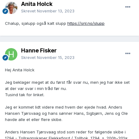
Anita Holck
Skrevet
November 13, 2023
Chalup, sjalupp også kalt slupp
https://snl.no/slupp
Hanne Fisker
Skrevet
November 15, 2023
Hej Anita Holck
Jeg beklager meget at du først får svar nu, men jeg har ikke set
at der var svar i min tråd før nu.
Tusind tak for linket.
Jeg er kommet lidt videre med hvem der ejede hvad. Anders
Hansen Tjørsvaag og hans sønner Hans, Sigbjørn, Jens og Ole
havde alle et eller flere skibe.
Anders Hansen Tjørsvaag stod som reder for følgende skibe i
1794 - Tollregnskaper Flekkefjord / Tollbok, 1794, s. 200b-201a: