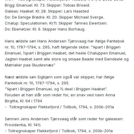
Brigg: Emanuel. Kl: 73. Skipper: Tobias Briseid.
Galeas: Haabet. Kl: 28. Skipper: Lars Haasted
Do: De Eenige Brødre. Kl: 20.
Skipper Michael Sverge.
Chalup: Speculationen.
Kl:11. Skipper Tønnes Ewertsen.
Do: Ebenetzer. Kl: 9. Skipper Hans Borhaug.
Hans ældste søn Hans Andersen Tjørsvaag har ifølge Pantebok
nr. 10, 1787-1794, s. 295, haft følgende skibe: ”¼part i Briggen
Emanuel, ½part i Briggen Haabet, det heele Chaluppen Emanuel,
Jagten Haabet samt alle store og smaae Baade med Eiendeele og
Matrialier paa Skudesnæs”
Næst ældste søn Sigbjørn som også var skipper, har ifølge
Pantebok nr. 10, 1787-1794, s. 295.
”¼part i Briggen Emanuel, og ½ deel i Briggen Haabet”.
Foruden at han står som reder for, en snav ved navn Anna
Birgitta, Kl: 64 i 1794
-
Tollregnskaper Flekkefjord / Tollbok, 1794, s. 200b-201a
Sønnen Jens Andersen Tjørsvaag står som reder for galeasen
Providentia, Kl: 14½
- Tollregnskaper Flekkefjord / Tollbok, 1794, s. 200b-201a