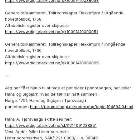
https://www.digitalarkivet.no/gk10091410088058
Generaltollkammeret, Tollregnskaper Flekkefjord / Utgående
hovedtollbok, 1758
Alfabetisk register over skippere
https://www.digitalarkivet.no/gk10091410090051
Generaltollkammeret, Tollregnskaper Flekkefjord / Inngående
hovedtollbok, 1760
Alfabetisk register over skippere
https://www.digitalarkivet.no/gk10081410080065
--
Jeg har fået hjælp til at tyde et par sider i pantebogen, her deler
Hans og Sigbjørn hvad de før har haft sammen :
Norge. 1791. Hans og Sigbjørn Tjørsvaag i
pantebogen
https://forum.slaegt.dk/index.php/topic,194894.0.html
Hans A. Tjørsvaags skifte ses her:
https://www.digitalarkivet.no/sk11214091238851
Vest-Agder fylke Lister sorenskr.
Lister sorenskriveri, SAK/1221-0003/H, s. 38849