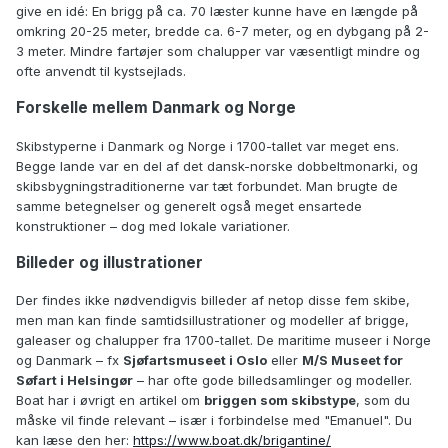
give en idé: En brigg på ca. 70 læster kunne have en længde på
omkring 20-25 meter, bredde ca. 6-7 meter, og en dybgang på 2-
3 meter. Mindre fartøjer som chalupper var væsentligt mindre og
ofte anvendt til kystsejlads.
Forskelle mellem Danmark og Norge
Skibstyperne i Danmark og Norge i 1700-tallet var meget ens.
Begge lande var en del af det dansk-norske dobbeltmonarki, og
skibsbygningstraditionerne var tæt forbundet. Man brugte de
samme betegnelser og generelt også meget ensartede
konstruktioner – dog med lokale variationer.
Billeder og illustrationer
Der findes ikke nødvendigvis billeder af netop disse fem skibe,
men man kan finde samtidsillustrationer og modeller af brigge,
galeaser og chalupper fra 1700-tallet. De maritime museer i Norge
og Danmark – fx
Sjøfartsmuseet i Oslo
eller
M/S Museet for
Søfart i Helsingør
– har ofte gode billedsamlinger og modeller.
Boat har i øvrigt en artikel om
briggen som skibstype
, som du
måske vil finde relevant – især i forbindelse med "Emanuel". Du
kan læse den her:
https://www.boat.dk/brigantine/