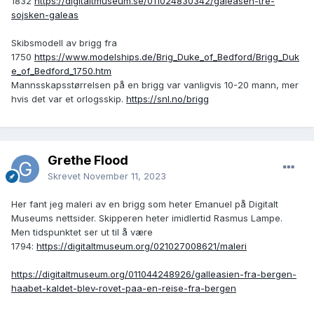
1832
https://digitaltmuseum.se/011024830342/galeasen-tre-
sojsken-galeas
Skibsmodell av brigg fra
1750
https://www.modelships.de/Brig_Duke_of_Bedford/Brigg_Duk
e_of_Bedford_1750.htm
Mannsskapsstørrelsen på en brigg var vanligvis 10-20 mann, mer
hvis det var et orlogsskip.
https://snl.no/brigg
Grethe Flood
Skrevet
November 11, 2023
Her fant jeg maleri av en brigg som heter Emanuel på Digitalt
Museums nettsider. Skipperen heter imidlertid Rasmus Lampe.
Men tidspunktet ser ut til å være
1794:
https://digitaltmuseum.org/021027008621/maleri
https://digitaltmuseum.org/011044248926/galleasien-fra-bergen-
haabet-kaldet-blev-rovet-paa-en-reise-fra-bergen