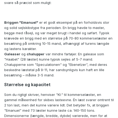
svare så præcist som muligt:
Briggen "Emanuel"
er et godt eksempel på en forholdsvis stor
og solid sejlskibstype fra perioden. En brigg havde to master,
begge med råsejl, og var meget brugt i handel og søfart. Typisk
krævede en brigg med en størrelse på 70-80 kommerselæster en
besætning på omkring 10-15 mand, afhængigt af turens længde
og lastens karakter.
Galeaser
og
chalupper
var mindre fartøjer. En galease som
"Haabet" (28 læster) kunne typisk sejles af 5-7 mand.
Chalupperne som "Speculationen" og "Ebenetzer", med deres
beskedne læstetal på 9-11, har sandsynligvis kun haft en lille
besætning – måske 3-5 mand.
Størrelse og kapacitet
Som du rigtigt skriver, henviser "Kl:" til kommerselæster, en
gammel måleenhed for skibes lasteevne. Én læst svarer omtrent til
2 ton last, men det kunne variere lidt. Det betyder fx, at briggen
"Emanuel" med 73 læster kunne laste ca. 140-150 tons.
Dimensionerne (længde, bredde, dybde) varierede, men for at