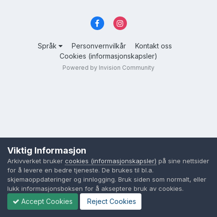
Språk
Personvernvilkår
Kontakt oss
Cookies (informasjonskapsler)
Powered by Invision Community
Viktig Informasjon
Arkivverket bruker
cookies (informasjonskapsler)
på sine nettsider
for å levere en bedre tjeneste. De brukes til bl.a.
skjemaoppdateringer og innlogging. Bruk siden som normalt, eller
lukk informasjonsboksen for å akseptere bruk av cookies.
Accept Cookies
Reject Cookies