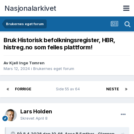
Nasjonalarkivet
Brukernes eget forum
Bruk Historisk befolkningsregister, HBR,
histreg.no som felles plattform!
Av Kjell Inge Tomren
Mars 12, 2024
i
Brukernes eget forum
FORRIGE
Side 55 av 64
NESTE
Lars Holden
Skrevet
April 8
På 8.4.2026 den 10.46, Aase R Sæther - Gloppen