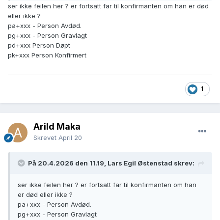
ser ikke feilen her ? er fortsatt far til konfirmanten om han er død
eller ikke ?
pa+xxx - Person Avdød.
pg+xxx - Person Gravlagt
pd+xxx Person Døpt
pk+xxx Person Konfirmert
Her blir han faktisk far etter sin død, men ikke 6 år etter sin
1
død. Det vil også gjøre det lettere å få riktige treff ved søk.
Det samme gjelder naturligvis for "mor".
Arild Maka
Skrevet
April 20
På 20.4.2026 den 11.19, Lars Egil Østenstad skrev:
ser ikke feilen her ? er fortsatt far til konfirmanten om han
er død eller ikke ?
pa+xxx - Person Avdød.
pg+xxx - Person Gravlagt