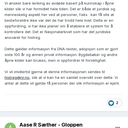
prinsippielle ståsted er likevel uendret. Har i hvertfall en
Vi ønsker bare lenking av avdøde basert på kunnskap i åpne
person der jeg har lagt inn korrekt far funnet etter en DNA-
kilder slik vi har formidlet hele tiden. Det er både et juridisk og
test.
menneskelig aspekt her ved at personer, f.eks.
kan få vite at
besteforeldre ikke var det de har trodd hele livet. Dette er en
oppfordring, vi har ikke planer om å etablere et system for å
kontrollere det. Det er Nasjonalarkivet som har det juridiske
ansvaret for histreg.
Dette gjelder informasjon fra DNA-tester, adopsjon som er gjort
siste 100 år og annen privat informasjon. Bygdebøker og andre
åpne kilder kan brukes, men vi oppfordrer til forsiktighet.
Vi vil imidlertid gjerne at denne informasjonen sendes til
histreg@nr.no
, slik at vi kan ha en samlet oversikt over dette. Vi
antar at dette vil gjelde få personer der slik informasjon er kjent.
2
Aase R Sæther - Gloppen