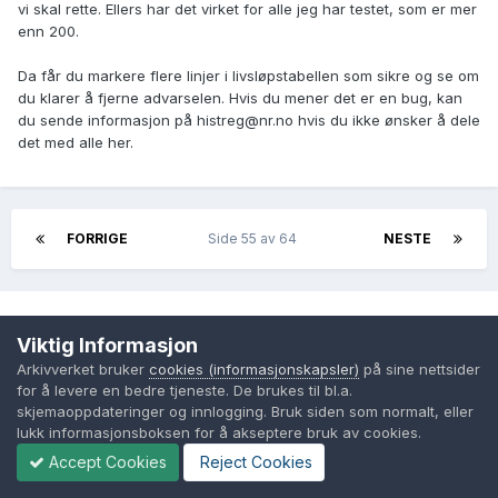
vi skal rette. Ellers har det virket for alle jeg har testet, som er mer
enn 200.
Da får du markere flere linjer i livsløpstabellen som sikre og se om
du klarer å fjerne advarselen. Hvis du mener det er en bug, kan
du sende informasjon på histreg@nr.no hvis du ikke ønsker å dele
det med alle her.
FORRIGE
Side 55 av 64
NESTE
Logg inn for å kommentere
Viktig Informasjon
Arkivverket bruker
cookies (informasjonskapsler)
på sine nettsider
Du vil kunne skrive en kommentar etter at du logger inn
for å levere en bedre tjeneste. De brukes til bl.a.
skjemaoppdateringer og innlogging. Bruk siden som normalt, eller
lukk informasjonsboksen for å akseptere bruk av cookies.
Logg inn nå
Accept Cookies
Reject Cookies