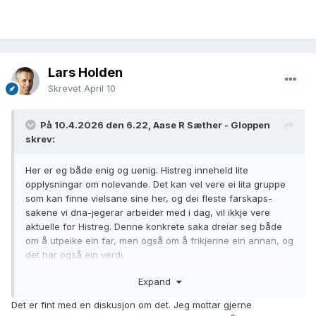
Lars Holden
Skrevet
April 10
På 10.4.2026 den 6.22, Aase R Sæther - Gloppen
skrev:
Her er eg både enig og uenig. Histreg inneheld lite
opplysningar om nolevande. Det kan vel vere ei lita gruppe
som kan finne vielsane sine her, og dei fleste farskaps-
sakene vi dna-jegerar arbeider med i dag, vil ikkje vere
aktuelle for Histreg. Denne konkrete saka dreiar seg både
om å utpeike ein far, men også om å frikjenne ein annan, og
det har også ein verdi.
Expand
Den eldste saka eg har løyst, gjeld eit barn i 1789, der brura
openbart har vore gravid med ein annan enn brudgommen,
Det er fint med en diskusjon om det. Jeg mottar gjerne
og opplysninga er td lagt ut på dei involverte profilane på