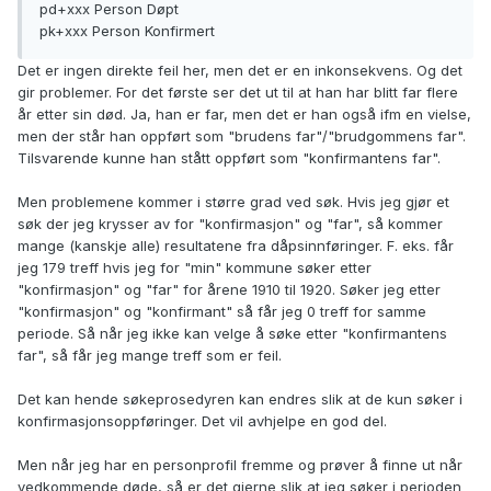
pd+xxx Person Døpt
pk+xxx Person Konfirmert
Det er ingen direkte feil her, men det er en inkonsekvens. Og det
gir problemer. For det første ser det ut til at han har blitt far flere
år etter sin død. Ja, han er far, men det er han også ifm en vielse,
men der står han oppført som "brudens far"/"brudgommens far".
Tilsvarende kunne han stått oppført som "konfirmantens far".
Men problemene kommer i større grad ved søk. Hvis jeg gjør et
søk der jeg krysser av for "konfirmasjon" og "far", så kommer
mange (kanskje alle) resultatene fra dåpsinnføringer. F. eks. får
jeg 179 treff hvis jeg for "min" kommune søker etter
"konfirmasjon" og "far" for årene 1910 til 1920. Søker jeg etter
"konfirmasjon" og "konfirmant" så får jeg 0 treff for samme
periode. Så når jeg ikke kan velge å søke etter "konfirmantens
far", så får jeg mange treff som er feil.
Det kan hende søkeprosedyren kan endres slik at de kun søker i
konfirmasjonsoppføringer. Det vil avhjelpe en god del.
Men når jeg har en personprofil fremme og prøver å finne ut når
vedkommende døde, så er det gjerne slik at jeg søker i perioden