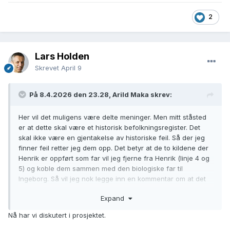
2
Lars Holden
Skrevet
April 9
På 8.4.2026 den 23.28, Arild Maka skrev:
Her vil det muligens være delte meninger. Men mitt ståsted
er at dette skal være et historisk befolkningsregister. Det
skal ikke være en gjentakelse av historiske feil. Så der jeg
finner feil retter jeg dem opp. Det betyr at de to kildene der
Henrik er oppført som far vil jeg fjerne fra Henrik (linje 4 og
5) og koble dem sammen med den biologiske far til
Ingeborg. Så vil jeg nok legge inn en kommentar om at det
er feil person oppført i kirkeboken og at DNA-tester viser at
Expand
den biologiske far til barnet er x x.
Nå har vi diskutert i prosjektet.
Ser nå i ettertid at også Lars Holden har lagt inn et svar. Mitt