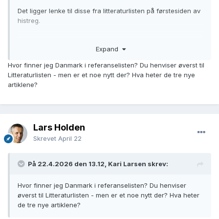
Det ligger lenke til disse fra litteraturlisten på førstesiden av
histreg.
Den statistiske analysen av lenkene, som er tilgjengelig fra
Expand
førstesiden, er utvidet med et kapittel der jeg undersøker
hvor mange forfedre til personer født 1910-1920 som er
Hvor finner jeg Danmark i referanselisten? Du henviser øverst til
registrert i histreg. I snitt har vi funnet 7 forfedre. De aller
Litteraturlisten - men er et noe nytt der? Hva heter de tre nye
fleste bor sammen med foreldre, men det er likevel 18%
artiklene?
hvor vi ikke har funnet begge foreldrene. Det er 31% der vi
har flere enn 8 forfedre. Det er også flere personer med
over 70 forfedre.
Lars Holden
Danske Rigsarkivet arbeider med å lage en oversikt over
den danske befolkningen fra 1787. I dette prosjektet lages
Skrevet
April 22
alle lenker med AI og med de metodene de har valgt
foreløpig, vil de ikke oppnå samme lenkingsgrad som i
På 22.4.2026 den 13.12, Kari Larsen skrev:
histreg. Det er mulig å lage en referanse til
personforekomster i Danmark ved lenke til personsider i
Hvor finner jeg Danmark i referanselisten? Du henviser
https://link-lives.dk/projektet-link-lives/
. Det er laget
øverst til Litteraturlisten - men er et noe nytt der? Hva heter
eksempler under «Danmark» i referanselisten.
de tre nye artiklene?