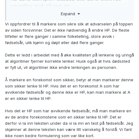
vesentlige avvik på navn etc.
Expand
Svært nyttig forbedring at hendelser med avvik er
Vi oppfordrer til å markere som sikre slik at advarselen på toppen
spesifisert på toppen under navnet - da er det lett å
av siden forsvinner. Det er ikke nødvendig å endre HP. De fleste
markere som sikker og få fjernet avviket og det gule
tilfeller er flere ganger i samme folketelling, store avvik i
feltet.
fødselsår, ulik kjønn og døpt eller død flere ganger.
Nå er det imidlertid kommet en melding på dette gule
Dette er ledd i arbeidet med å øke kvaliteten på lenkene og unngå
feltet der det bes om at en av hendelsene som regnes
at algoritmer fjerner korrekte lenker. Husk også at hvis dødssted
sikker blir markert - særlig med hensyn til fødselsår/dato.
er fylt ut, vil algoritmer ikke endre lenkingen av personen.
Betyr det at vi skal markere EN sikker hendelse eller vil
Å markere en forekomst som sikker, betyr at man markerer denne
dere egentlig at vi skal bytte HP? Eller noe annet?
som sikker lenke til HP. Hvis det er en forekomst A som har
avvikende fødselsår og denne ikke er HP, kan man markere at A
er en sikker lenke til HP.
Hvis det er HP som har avvikende fødselsår, må man markere en
av de andre forekomstene som en sikker lenke til HP. Det er
derfor vi la inn teksten under da vi la inn en test på fødselsår. Jeg
skjønner at denne teksten kan være litt vanskelig å forstå. Vi fant
ikke noen bedre formulering som var like kort.