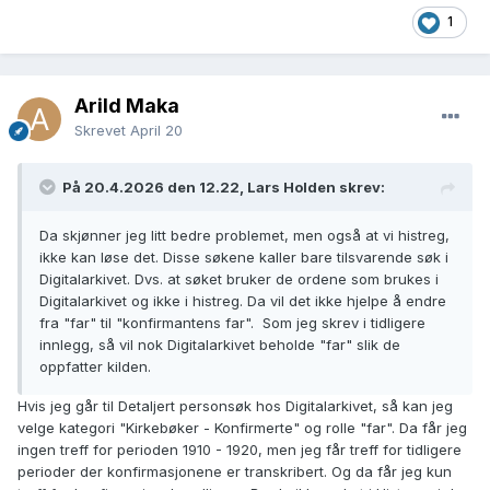
1
Arild Maka
Skrevet
April 20
På 20.4.2026 den 12.22, Lars Holden skrev:
Da skjønner jeg litt bedre problemet, men også at vi histreg,
ikke kan løse det. Disse søkene kaller bare tilsvarende søk i
Digitalarkivet. Dvs. at søket bruker de ordene som brukes i
Digitalarkivet og ikke i histreg. Da vil det ikke hjelpe å endre
fra "far" til "konfirmantens far". Som jeg skrev i tidligere
innlegg, så vil nok Digitalarkivet beholde "far" slik de
oppfatter kilden.
Hvis jeg går til Detaljert personsøk hos Digitalarkivet, så kan jeg
velge kategori "Kirkebøker - Konfirmerte" og rolle "far". Da får jeg
ingen treff for perioden 1910 - 1920, men jeg får treff for tidligere
perioder der konfirmasjonene er transkribert. Og da får jeg kun