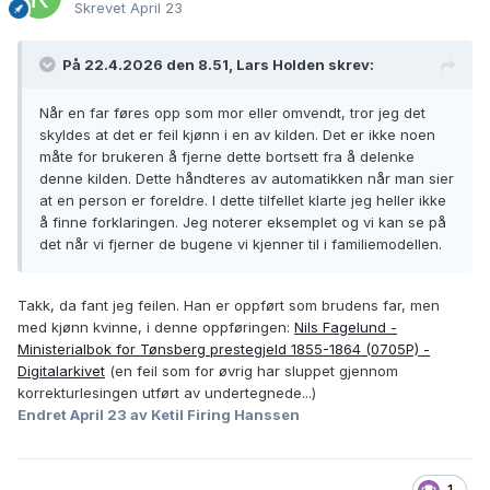
Skrevet
April 23
På 22.4.2026 den 8.51, Lars Holden skrev:
Når en far føres opp som mor eller omvendt, tror jeg det
skyldes at det er feil kjønn i en av kilden. Det er ikke noen
måte for brukeren å fjerne dette bortsett fra å delenke
denne kilden. Dette håndteres av automatikken når man sier
at en person er foreldre. I dette tilfellet klarte jeg heller ikke
å finne forklaringen. Jeg noterer eksemplet og vi kan se på
det når vi fjerner de bugene vi kjenner til i familiemodellen.
Takk, da fant jeg feilen. Han er oppført som brudens far, men
med kjønn kvinne, i denne oppføringen:
Nils Fagelund -
Ministerialbok for Tønsberg prestegjeld 1855-1864 (0705P) -
Digitalarkivet
(en feil som for øvrig har sluppet gjennom
korrekturlesingen utført av undertegnede...)
Endret
April 23
av Ketil Firing Hanssen
1