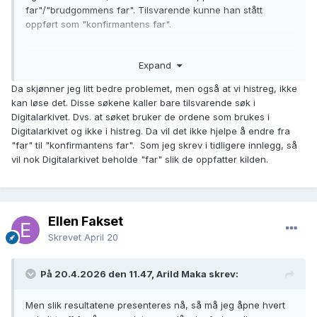
far"/"brudgommens far". Tilsvarende kunne han stått
oppført som "konfirmantens far".
Men problemene kommer i større grad ved søk. Hvis jeg gjør
Expand
et søk der jeg krysser av for "konfirmasjon" og "far", så
kommer mange (kanskje alle) resultatene fra
Da skjønner jeg litt bedre problemet, men også at vi histreg, ikke
dåpsinnføringer. F. eks. får jeg 179 treff hvis jeg for "min"
kan løse det. Disse søkene kaller bare tilsvarende søk i
kommune søker etter "konfirmasjon" og "far" for årene 1910
Digitalarkivet. Dvs. at søket bruker de ordene som brukes i
til 1920. Søker jeg etter "konfirmasjon" og "konfirmant" så
Digitalarkivet og ikke i histreg. Da vil det ikke hjelpe å endre fra
får jeg 0 treff for samme periode. Så når jeg ikke kan velge
"far" til "konfirmantens far". Som jeg skrev i tidligere innlegg, så
å søke etter "konfirmantens far", så får jeg mange treff som
vil nok Digitalarkivet beholde "far" slik de oppfatter kilden.
er feil.
Det kan hende søkeprosedyren kan endres slik at de kun
søker i konfirmasjonsoppføringer. Det vil avhjelpe en god
Ellen Fakset
del.
Skrevet
April 20
Men når jeg har en personprofil fremme og prøver å finne
ut når vedkommende døde, så er det gjerne slik at jeg søker
På 20.4.2026 den 11.47, Arild Maka skrev:
i perioden etter at han ble far for siste gang. Men slik
resultatene presenteres nå, så må jeg åpne hvert enkelt
Men slik resultatene presenteres nå, så må jeg åpne hvert
treff for å se om det er en dåpsinnføring eller en