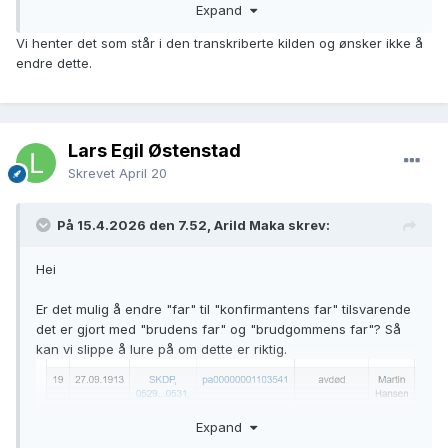
Expand
Vi henter det som står i den transkriberte kilden og ønsker ikke å
endre dette.
Lars Egil Østenstad
Skrevet
April 20
Her blir han faktisk far etter sin død, men ikke 6 år etter sin
På 15.4.2026 den 7.52, Arild Maka skrev:
død. Det vil også gjøre det lettere å få riktige treff ved søk.
Det samme gjelder naturligvis for "mor".
Hei
Er det mulig å endre "far" til "konfirmantens far" tilsvarende
det er gjort med "brudens far" og "brudgommens far"? Så
kan vi slippe å lure på om dette er riktig.
Expand