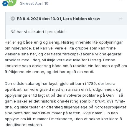
Skrevet
April 10
På 9.4.2026 den 13.01, Lars Holden skrev:
Nå har vi diskutert i prosjektet.
Her er eg både enig og uenig. Histreg inneheld lite opplysningar
om nolevande. Det kan vel vere ei lita gruppe som kan finne
vielsane sine her, og dei fleste farskaps-sakene vi dna-jegerar
arbeider med i dag, vil ikkje vere aktuelle for Histreg. Denne
konkrete saka dreiar seg både om å utpeike ein far, men også om
å frikjenne ein annan, og det har også ein verdi.
Den eldste saka eg har løyst, gjeld eit barn i 1789, der brura
openbart har vore gravid med ein annan enn brudgommen, og
opplysninga er td lagt ut på dei involverte profilane på Geni. I så
gamle saker er det historisk dna-testing som blir brukt, dvs Y/mt-
dna, og slike testar er offentleg tilgjengelege på Norgesprosjektet
sine nettsider, med kit-nummer på testen, ikkje namn. Ein kan
opplyse om kit-nummer i merknaden, utan at nokon kan klare å
identifisere testaren.