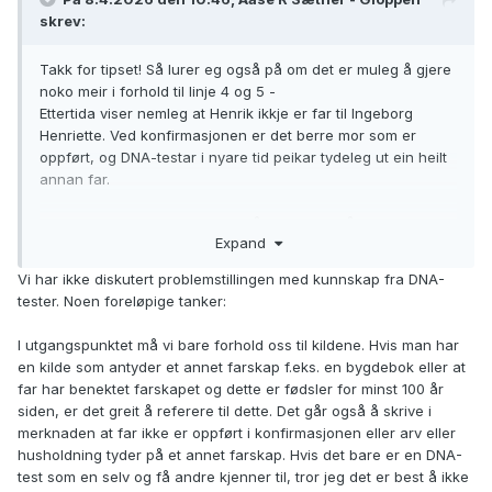
skrev:
Takk for tipset! Så lurer eg også på om det er muleg å gjere
noko meir i forhold til linje 4 og 5 -
Ettertida viser nemleg at Henrik ikkje er far til Ingeborg
Henriette. Ved konfirmasjonen er det berre mor som er
oppført, og DNA-testar i nyare tid peikar tydeleg ut ein heilt
annan far.
Er dette kunnskap som det også er naturleg å legge i
Expand
merknadsfeltet - eller skal ein la ballen ligge?
Vi har ikke diskutert problemstillingen med kunnskap fra DNA-
tester. Noen foreløpige tanker:
I utgangspunktet må vi bare forhold oss til kildene. Hvis man har
en kilde som antyder et annet farskap f.eks. en bygdebok eller at
far har benektet farskapet og dette er fødsler for minst 100 år
siden, er det greit å referere til dette. Det går også å skrive i
merknaden at far ikke er oppført i konfirmasjonen eller arv eller
husholdning tyder på et annet farskap. Hvis det bare er en DNA-
test som en selv og få andre kjenner til, tror jeg det er best å ikke