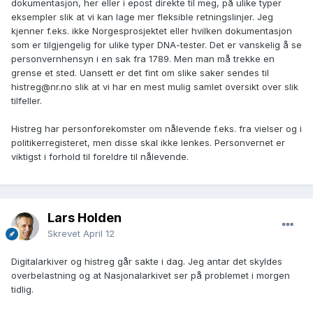
dokumentasjon, her eller i epost direkte til meg, på ulike typer
Geni. I så gamle saker er det historisk dna-testing som blir
eksempler slik at vi kan lage mer fleksible retningslinjer. Jeg
brukt, dvs Y/mt-dna, og slike testar er offentleg
kjenner f.eks. ikke Norgesprosjektet eller hvilken dokumentasjon
tilgjengelege på Norgesprosjektet sine nettsider, med kit-
som er tilgjengelig for ulike typer DNA-tester. Det er vanskelig å se
nummer på testen, ikkje namn. Ein kan opplyse om kit-
personvernhensyn i en sak fra 1789. Men man må trekke en
nummer i merknaden, utan at nokon kan klare å identifisere
grense et sted. Uansett er det fint om slike saker sendes til
testaren.
histreg@nr.no slik at vi har en mest mulig samlet oversikt over slik
tilfeller.
Histreg har personforekomster om nålevende f.eks. fra vielser og i
politikerregisteret, men disse skal ikke lenkes. Personvernet er
viktigst i forhold til foreldre til nålevende.
Lars Holden
Skrevet
April 12
Digitalarkiver og histreg går sakte i dag. Jeg antar det skyldes
overbelastning og at Nasjonalarkivet ser på problemet i morgen
tidlig.