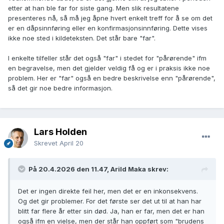
etter at han ble far for siste gang. Men slik resultatene
presenteres nå, så må jeg åpne hvert enkelt treff for å se om det
er en dåpsinnføring eller en konfirmasjonsinnføring. Dette vises
ikke noe sted i kildeteksten. Det står bare "far".
I enkelte tilfeller står det også "far" i stedet for "pårørende" ifm
en begravelse, men det gjelder veldig få og er i praksis ikke noe
problem. Her er "far" også en bedre beskrivelse enn "pårørende",
så det gir noe bedre informasjon.
Lars Holden
Skrevet
April 20
På 20.4.2026 den 11.47, Arild Maka skrev:
Det er ingen direkte feil her, men det er en inkonsekvens.
Og det gir problemer. For det første ser det ut til at han har
blitt far flere år etter sin død. Ja, han er far, men det er han
også ifm en vielse, men der står han oppført som "brudens