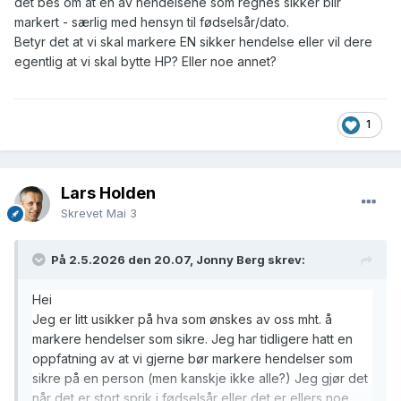
det bes om at en av hendelsene som regnes sikker blir
markert - særlig med hensyn til fødselsår/dato.
Betyr det at vi skal markere EN sikker hendelse eller vil dere
egentlig at vi skal bytte HP? Eller noe annet?
1
Lars Holden
Skrevet
Mai 3
På 2.5.2026 den 20.07, Jonny Berg skrev:
Hei
Jeg er litt usikker på hva som ønskes av oss mht. å
markere hendelser som sikre. Jeg har tidligere hatt en
oppfatning av at vi gjerne bør markere hendelser som
sikre på en person (men kanskje ikke alle?) Jeg gjør det
når det er stort sprik i fødselsår eller det er ellers noe