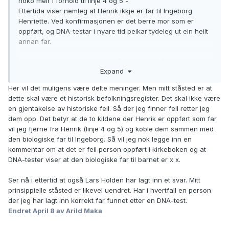
noko meir i forhold til linje 4 og 5 -
Ettertida viser nemleg at Henrik ikkje er far til Ingeborg
Henriette. Ved konfirmasjonen er det berre mor som er
oppført, og DNA-testar i nyare tid peikar tydeleg ut ein heilt
annan far.
Er dette kunnskap som det også er naturleg å legge i
Expand
merknadsfeltet - eller skal ein la ballen ligge?
Her vil det muligens være delte meninger. Men mitt ståsted er at
dette skal være et historisk befolkningsregister. Det skal ikke være
en gjentakelse av historiske feil. Så der jeg finner feil retter jeg
dem opp. Det betyr at de to kildene der Henrik er oppført som far
vil jeg fjerne fra Henrik (linje 4 og 5) og koble dem sammen med
den biologiske far til Ingeborg. Så vil jeg nok legge inn en
kommentar om at det er feil person oppført i kirkeboken og at
DNA-tester viser at den biologiske far til barnet er x x.
Ser nå i ettertid at også Lars Holden har lagt inn et svar. Mitt
prinsippielle ståsted er likevel uendret. Har i hvertfall en person
der jeg har lagt inn korrekt far funnet etter en DNA-test.
Endret
April 8
av Arild Maka