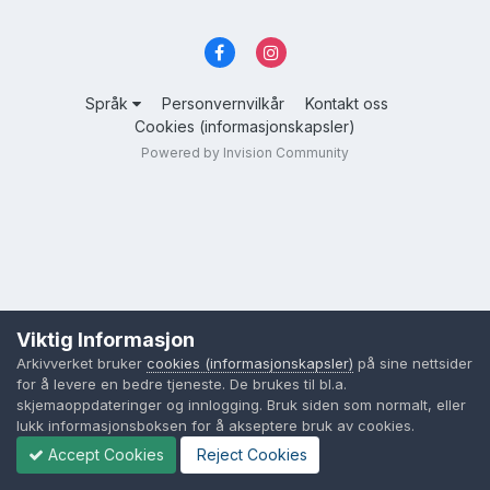
Språk
Personvernvilkår
Kontakt oss
Cookies (informasjonskapsler)
Powered by Invision Community
Viktig Informasjon
Arkivverket bruker
cookies (informasjonskapsler)
på sine nettsider
for å levere en bedre tjeneste. De brukes til bl.a.
skjemaoppdateringer og innlogging. Bruk siden som normalt, eller
lukk informasjonsboksen for å akseptere bruk av cookies.
Accept Cookies
Reject Cookies